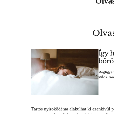
Olvas
Olva
Így 
bőrö
Megfigyel
sokkal sz
Tartós nyiroködéma alakulhat ki ezenkívül p