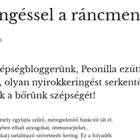
ingéssel a ráncmen
6.
épségbloggerünk, Peonilla ezút
, olyan nyirokkeringést serkent
k a bőrünk szépségét!
mely egyfajta szűrő, méregtelenítő funkciót lát el.
yben elhalt anyagokat, immunsejteket,
ákat) tartalmazó szövetnedv kering. Ez a folyadék