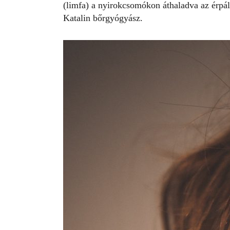
(limfa) a nyirokcsomókon áthaladva az érpál
Katalin bőrgyógyász.