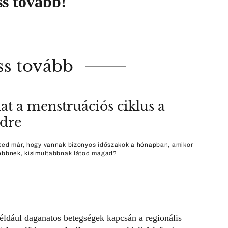
s tovább!
ss tovább
hat a menstruációs ciklus a
dre
ted már, hogy vannak bizonyos időszakok a hónapban, amikor
ebbnek, kisimultabbnak látod magad?
éldául daganatos betegségek kapcsán a regionális