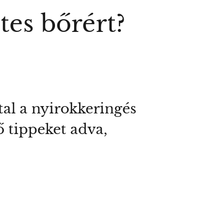
tes bőrért?
tal a nyirokkeringés
ő tippeket adva,