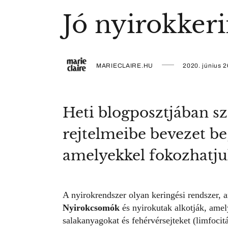
Jó nyirokker
MARIECLAIRE.HU
2020. június 2
Heti blogposztjában sz
rejtelmeibe bevezet be
amelyekkel fokozhatju
A nyirokrendszer olyan keringési rendszer, a
Nyirokcsomók
és nyirokutak alkotják, amel
salakanyagokat és fehérvérsejteket (limfocit