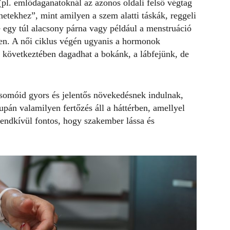
(pl. emlődaganatoknál az azonos oldali felső végtag
tekhez”, mint amilyen a szem alatti táskák, reggeli
e egy túl alacsony párna vagy például a menstruáció
rben. A női ciklus végén ugyanis a hormonok
k következtében dagadhat a bokánk, a lábfejünk, de
somóid gyors és jelentős növekedésnek indulnak,
án valamilyen fertőzés áll a háttérben, amellyel
rendkívül fontos, hogy szakember lássa és