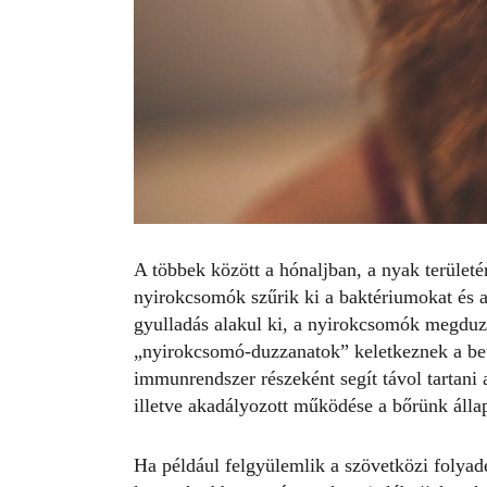
A többek között a hónaljban, a nyak területé
nyirokcsomók szűrik ki a baktériumokat és a
gyulladás alakul ki, a nyirokcsomók megduz
„nyirokcsomó-duzzanatok” keletkeznek a bet
immunrendszer részeként segít távol tartani 
illetve akadályozott működése a bőrünk állap
Ha például felgyülemlik a szövetközi folya