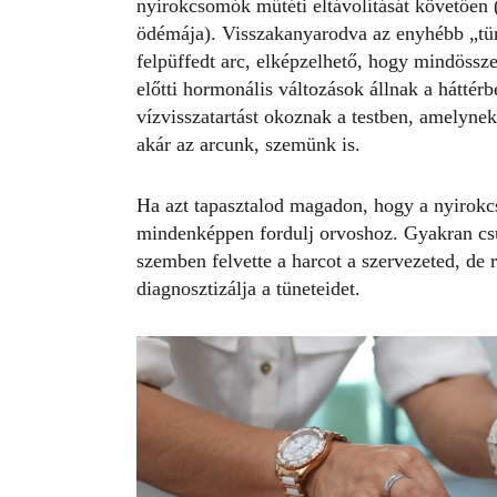
nyirokcsomók műtéti eltávolítását követően 
ödémája). Visszakanyarodva az enyhébb „tüne
felpüffedt arc, elképzelhető, hogy mindössz
előtti hormonális változások állnak a hátté
vízvisszatartást okoznak a testben, amelyne
akár az arcunk, szemünk is.
Ha azt tapasztalod magadon, hogy a nyirokc
mindenképpen fordulj orvoshoz. Gyakran csup
szemben felvette a harcot a szervezeted, de 
diagnosztizálja a tüneteidet.