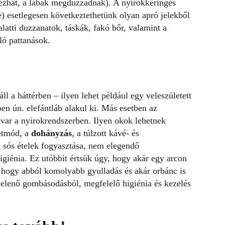
kézhát, a lábak megduzzadnak). A nyirokkeringés
 esetlegesen következtethetünk olyan apró jelekből
alatti duzzanatok, táskák, fakó bőr, valamint a
ó pattanások.
ll a háttérben – ilyen lehet például egy veleszületett
en ún. elefántláb alakul ki. Más esetben az
avar a nyirokrendszerben. Ilyen okok lehetnek
letmód, a
dohányzás
, a túlzott kávé- és
an sós ételek fogyasztása, nem elegendő
igiénia. Ez utóbbit értsük úgy, hogy akár egy arcon
y, hogy abból komolyabb gyulladás és akár orbánc is
jelenő gombásodásból, megfelelő higiénia és kezelés