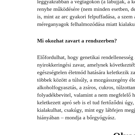
leggyakrabban a végtagokon (a lábujjak, a 
renyhe működésére (nem minden esetben, de)
is, mint az arc gyakori felpuffadása, a szem 
méreganyagok felhalmozódása miatt kialakul
Mi okozhat zavart a rendszerben?
Előfordulhat, hogy genetikai rendellenesség á
nyirokkeringési zavar, amelynek következtéb
egészségtelen életmód hatására keletkezik z
többek között a túlsúly, a mozgásszegény é
alkoholfogyasztás, a zsíros, cukros, túlzott
folyadékbevitel, valamint a nem megfelelő h
keletkezett apró seb is el tud fertőződni úg
kialakulhat, csakúgy, mint egy lábfejen meg
hiányában – mondja a bőrgyógyász.