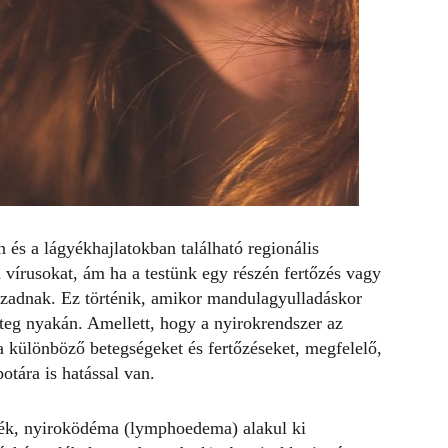
n és a lágyékhajlatokban található regionális
 vírusokat, ám ha a testünk egy részén fertőzés vagy
zadnak. Ez történik, amikor mandulagyulladáskor
eg nyakán. Amellett, hogy a nyirokrendszer az
a különböző betegségeket és fertőzéseket, megfelelő,
otára is hatással van.
dék, nyiroködéma (lymphoedema) alakul ki