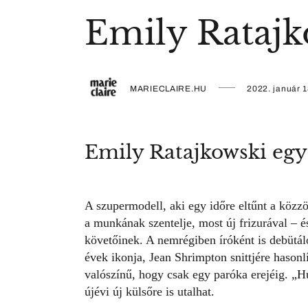
Emily Ratajko
MARIECLAIRE.HU
2022. január 1
Emily Ratajkowski egy h
A szupermodell, aki egy időre eltűnt a közz
a munkának szentelje, most új frizurával – é
követőinek. A nemrégiben íróként is debütá
évek ikonja, Jean Shrimpton snittjére hasonl
valószínű, hogy csak egy paróka erejéig.
„
Hú
újévi új külsőre is utalhat.