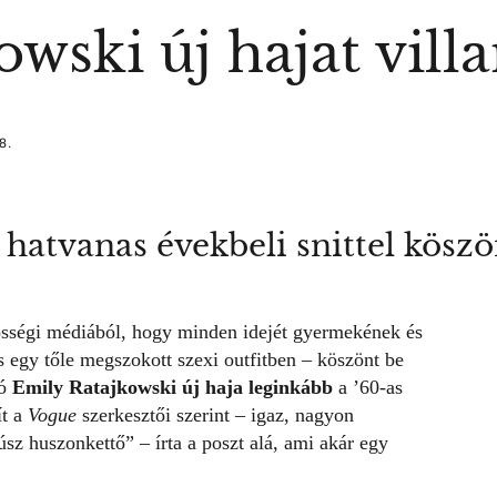
wski új hajat villa
8.
atvanas évekbeli snittel köszön
össégi médiából,
hogy minden idejét
gyermekének
és
s egy tőle megszokott szexi outfitben – köszönt be
ló
Emily Ratajkowski új haja leginkább
a ’60-as
ít a
Vogue
szerkesztői szerint – igaz, nagyon
sz huszonkettő” – írta a poszt alá, ami akár egy