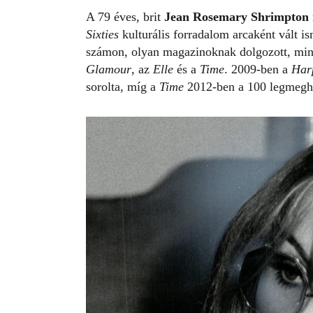
A 79 éves, brit
Jean Rosemary Shrimpton
Sixties
kulturális forradalom arcaként vált is
számon, olyan magazinoknak dolgozott, mi
Glamour
, az
Elle
és a
Time
. 2009-ben a
Har
sorolta, míg a
Time
2012-ben a 100 legmegha