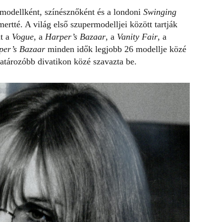
modellként, színésznőként és a londoni
Swinging
mertté. A világ első szupermodelljei között tartják
nt a
Vogue
, a
Harper’s Bazaar
, a
Vanity Fair
, a
per’s Bazaar
minden idők legjobb 26 modellje közé
tározóbb divatikon közé szavazta be.