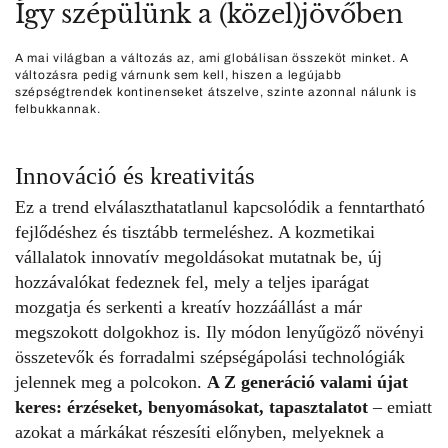
Így szépülünk a (közel)jövőben
A mai világban a változás az, ami globálisan összeköt minket. A
változásra pedig várnunk sem kell, hiszen a legújabb
szépségtrendek kontinenseket átszelve, szinte azonnal nálunk is
felbukkannak.
Innováció és kreativitás
Ez a trend elválaszthatatlanul kapcsolódik a fenntartható
fejlődéshez és tisztább termeléshez. A kozmetikai
vállalatok innovatív megoldásokat mutatnak be, új
hozzávalókat fedeznek fel, mely a teljes iparágat
mozgatja és serkenti a kreatív hozzáállást a már
megszokott dolgokhoz is. Ily módon lenyűgöző növényi
összetevők és forradalmi szépségápolási technológiák
jelennek meg a polcokon.
A
Z generáció
valami újat
keres: érzéseket, benyomásokat, tapasztalatot
– emiatt
azokat a márkákat részesíti előnyben, melyeknek a