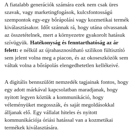
A fiatalabb generációk számára ezek nem csak üres
szavak, vagy marketingfogások, kulcsfontosságú
szempontok egy-egy bőrápolási vagy kozmetikai termék
kiválasztásakor. Időt szánnak rá, hogy utána olvassanak
az összetételnek, mert a környezetre gyakorolt hatásuk
szívügyük.
Hatékonyság és
fenntarthatóság az ár
felett
:
e nélkül az újrahasznosítható szilikon fültisztító
sem jelent volna meg a piacon, és az okoseszközök sem
váltak volna a bőrápolás elengedhetetlen kellékeivé.
A digitális bennszülött nemzedék tagjainak fontos, hogy
egy adott márkával kapcsolatban maradjanak, hogy
nyitott legyen köztük a kommunikáció, hogy
véleményüket megosszák, és saját megoldásokkal
álljanak elő. Egy vállalat hiteles és nyitott
kommunikációja óriási hatással van a kozmetikai
termékek kiválasztására.