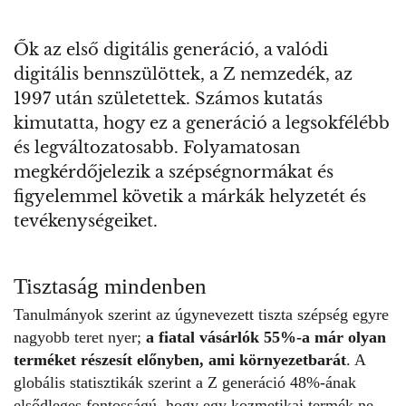
Ők az első digitális generáció, a valódi
digitális bennszülöttek, a Z nemzedék, az
1997 után születettek. Számos kutatás
kimutatta, hogy ez a generáció a legsokfélébb
és legváltozatosabb. Folyamatosan
megkérdőjelezik a szépségnormákat és
figyelemmel követik a márkák helyzetét és
tevékenységeiket.
Tisztaság mindenben
Tanulmányok szerint az úgynevezett tiszta szépség egyre
nagyobb teret nyer;
a fiatal vásárlók 55%-a már olyan
terméket részesít előnyben, ami környezetbarát
. A
globális statisztikák szerint a Z generáció 48%-ának
elsődleges fontosságú, hogy egy kozmetikai termék ne