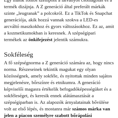
termék dizájnja. A Z generáció által preferált márkák
szinte „leugranak” a polcokról. Ez a TikTok és Snapchat
generációja, akik hozzá vannak szokva a LED-es
arcváltó maszkokhoz és gyors változásokhoz. Ez az, amit
a kozmetikumokban is keresnek. A szépségipari
termékek az
önkifejezést
jelentik számukra.
Sokféleség
A fő szépségnorma a Z generáció számára az, hogy nincs
norma. Részeseinek tekintik magukat egy olyan
közösségnek, amely sokféle, és nyitottak minden sajátos
megjelenésre, bőrszínre és etnikumra. A generáció
képviselői magasra értékelik befogadóképességüket és a
sokféleséget, és keresik ennek alátámasztását a
szépségiparban is. Az alapozók árnyalatainak bővülése
volt az első lépés, és mostanra már
számos márka van
jelen a piacon személyre szabott bőrápolási