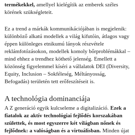
termékekkel,
amellyel kielégítik az emberek széles
körének szükségleteit.
Ez a trend a márkák kommunikációjában is megjelenik:
különböző alkatú modellek a világ kifutóin, átlagos vagy
éppen különleges etnikumú lányok részvétele
reklámfotózásokon, modellek komoly bőrproblémákkal –
mind ehhez a trendhez köthető jelenség. Emellett a
közönség figyelemmel kíséri a vállalatok DEI (Diversity,
Equity, Inclusion – Sokféleség, Méltányosság,
Befogadás) területén tett erőfeszítéseit is.
A technológia dominanciája
A Z generáció egyik kulcseleme a digitalizáció.
Ezek a
fiatalok az aktív technológiai fejlődés korszakában
születtek, és most egyszerre két világban nőnek és
fejlődnek: a valóságban és a virtuálisban.
Minden újat