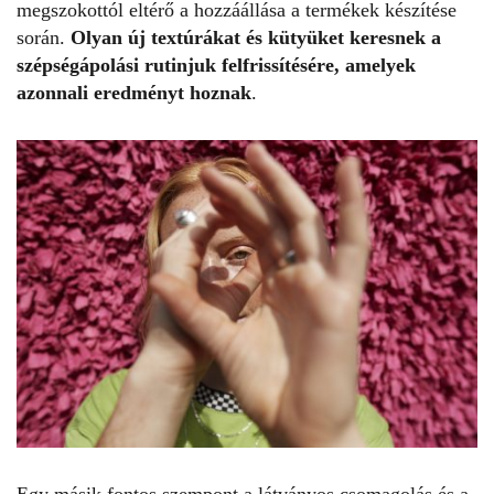
megszokottól eltérő a hozzáállása a termékek készítése
során.
Olyan új textúrákat és kütyüket keresnek a
szépségápolási rutinjuk felfrissítésére, amelyek
azonnali eredményt hoznak
.
Egy másik fontos szempont a látványos csomagolás és a