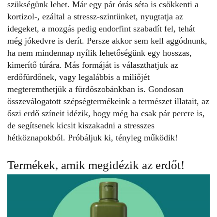
szükségünk lehet. Már egy pár órás séta is csökkenti a
kortizol-, ezáltal a stressz-szintünket, nyugtatja az
idegeket, a mozgás pedig endorfint szabadít fel, tehát
még jókedvre is derít. Persze akkor sem kell aggódnunk,
ha nem mindennap nyílik lehetőségünk egy hosszas,
kimerítő túrára. Más formáját is választhatjuk az
erdőfürdőnek, vagy legalábbis a miliőjét
megteremthetjük a fürdőszobánkban is. Gondosan
összeválogatott szépségtermékeink a természet illatait, az
őszi erdő színeit idézik, hogy még ha csak pár percre is,
de segítsenek kicsit kiszakadni a stresszes
hétköznapokból. Próbáljuk ki, tényleg működik!
Termékek, amik megidézik az erdőt!