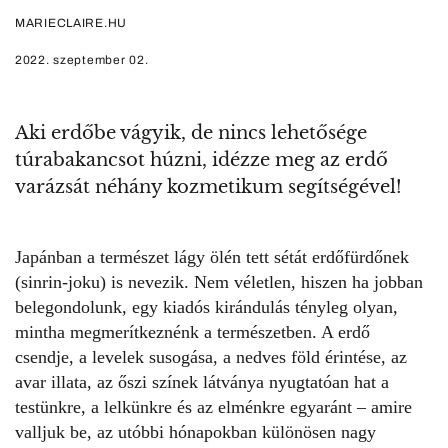
MARIECLAIRE.HU
2022. szeptember 02.
Aki erdőbe vágyik, de nincs lehetősége
túrabakancsot húzni, idézze meg az erdő
varázsát néhány kozmetikum segítségével!
Japánban a természet lágy ölén tett sétát
erdőfürdőnek
(sinrin-joku) is nevezik. Nem véletlen, hiszen ha jobban
belegondolunk, egy kiadós kirándulás tényleg olyan,
mintha megmerítkeznénk a természetben. A
erdő
csendj
e
, a levelek susogása, a nedves föld érintése, az
avar illata, az őszi színek látványa nyugtatóan hat a
testünkre, a lelkünkre és az elménkre egyaránt – amire
valljuk be, az utóbbi hónapokban különösen nagy