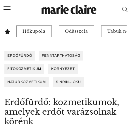
Hőkupola
Odüsszeia
Tabuk nél
ERDŐFÜRDŐ
FENNTARTHATÓSÁG
FITOKOZMETIKUM
KÖRNYEZET
NATÚRKOZMETIKUM
SINRIN-JOKU
Erdőfürdő: kozmetikumok,
amelyek erdőt varázsolnak
körénk