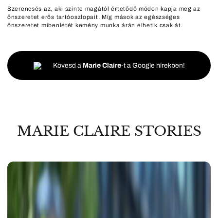
Szerencsés az, aki szinte magától értetődő módon kapja meg az
önszeretet erős tartóoszlopait. Míg mások az egészséges
önszeretet mibenlétét kemény munka árán élhetik csak át.
Kövesd a
Marie Claire
-t a Google hírekben!
MARIE CLAIRE STORIES