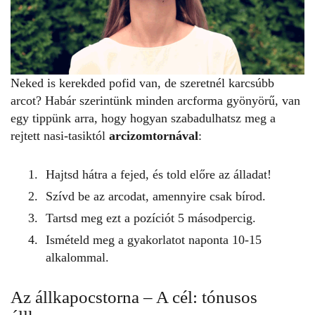
Neked is kerekded pofid van, de szeretnél karcsúbb
arcot? Habár szerintünk minden arcforma gyönyörű, van
egy tippünk arra, hogy hogyan szabadulhatsz meg a
rejtett nasi-tasiktól
arcizomtornával
:
Hajtsd hátra a fejed, és told előre az álladat!
Szívd be az arcodat, amennyire csak bírod.
Tartsd meg ezt a pozíciót 5 másodpercig.
Ismételd meg a gyakorlatot naponta 10-15
alkalommal.
Az állkapocstorna – A cél: tónusos