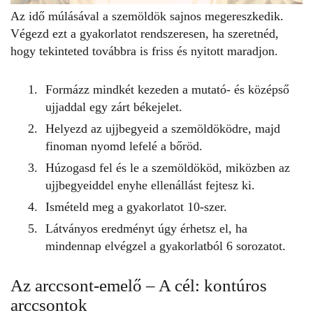
Az idő múlásával a szemöldök sajnos megereszkedik.
Végezd ezt a gyakorlatot rendszeresen, ha szeretnéd,
hogy tekinteted továbbra is friss és nyitott maradjon.
Formázz mindkét kezeden a mutató- és középső
ujjaddal egy zárt békejelet.
Helyezd az ujjbegyeid a szemöldöködre, majd
finoman nyomd lefelé a bőröd.
Húzogasd fel és le a szemöldököd, miközben az
ujjbegyeiddel enyhe ellenállást fejtesz ki.
Ismételd meg a gyakorlatot 10-szer.
Látványos eredményt úgy érhetsz el, ha
mindennap elvégzel a gyakorlatból 6 sorozatot.
Az arccsont-emelő – A cél: kontúros
arccsontok