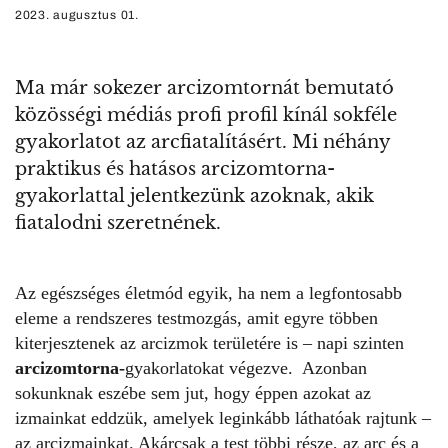
2023. augusztus 01.
Ma már sokezer arcizomtornát bemutató
közösségi médiás profi profil kínál sokféle
gyakorlatot az arcfiatalításért. Mi néhány
praktikus és hatásos arcizomtorna-
gyakorlattal jelentkezünk azoknak, akik
fiatalodni szeretnének.
Az egészséges életmód egyik, ha nem a legfontosabb
eleme a rendszeres testmozgás, amit egyre többen
kiterjesztenek az arcizmok területére is – napi szinten
arcizomtorna-
gyakorlatokat végezve. Azonban
sokunknak eszébe sem jut, hogy éppen azokat az
izmainkat eddzük, amelyek leginkább láthatóak rajtunk –
az arcizmainkat. Akárcsak a test többi része, az arc és a