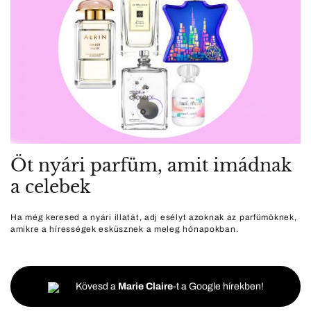
Öt nyári parfüm, amit imádnak
a celebek
Ha még keresed a nyári illatát, adj esélyt azoknak az parfümöknek,
amikre a hírességek esküsznek a meleg hónapokban.
Kövesd a
Marie Claire
-t a Google hírekben!