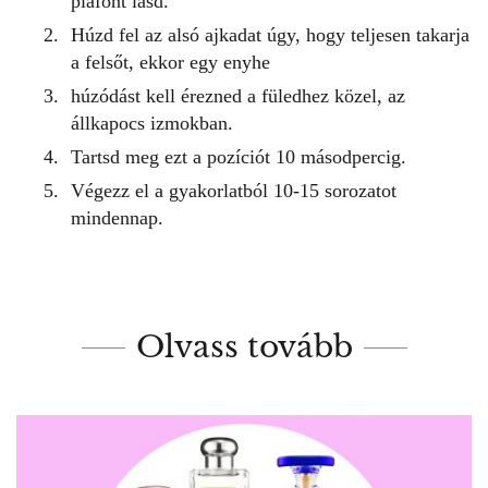
plafont lásd.
Húzd fel az alsó ajkadat úgy, hogy teljesen takarja
a felsőt, ekkor egy enyhe
húzódást kell érezned a füledhez közel, az
állkapocs izmokban.
Tartsd meg ezt a pozíciót 10 másodpercig.
Végezz el a gyakorlatból 10-15 sorozatot
mindennap.
Olvass tovább