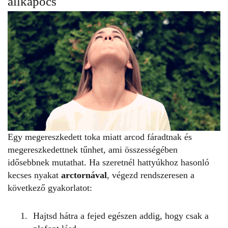
állkapocs
Egy megereszkedett toka miatt arcod fáradtnak és
megereszkedettnek tűnhet, ami összességében
idősebbnek mutathat. Ha szeretnél hattyúkhoz hasonló
kecses nyakat
arctornával
, végezd rendszeresen a
következő gyakorlatot:
Hajtsd hátra a fejed egészen addig, hogy csak a