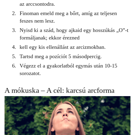
az arccsontodra.
Finoman emeld meg a bőrt, amíg az teljesen
feszes nem lesz.
Nyisd ki a szád, hogy ajkaid egy hosszúkás „O”-t
formáljanak; ekkor érezned
kell egy kis ellenállást az arcizmokban.
Tartsd meg a pozíciót 5 másodpercig.
Végezz el a gyakorlatból egymás után 10-15
sorozatot.
A mókuska – A cél: karcsú arcforma