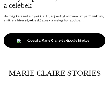
a celebek
Ha még keresed a nyári illatát, adj esélyt azoknak az parfümöknek,
amikre a hírességek esküsznek a meleg hónapokban.
Kövesd a
Marie Claire
-t a Google hírekben!
MARIE CLAIRE STORIES