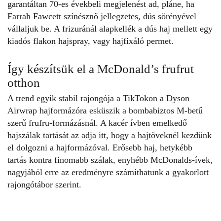
garantáltan 70-es évekbeli megjelenést ad, pláne, ha
Farrah Fawcett színésznő jellegzetes, dús sörényével
vállaljuk be. A frizuránál alapkellék a dús haj mellett egy
kiadós flakon hajspray, vagy hajfixáló permet.
Így készítsük el a McDonald’s frufrut
otthon
A trend egyik stabil rajongója a TikTokon a Dyson
Airwrap hajformázóra esküszik a bombabiztos M-betű
szerű frufru-formázásnál. A kacér ívben emelkedő
hajszálak tartását az adja itt, hogy a hajtöveknél kezdünk
el dolgozni a hajformázóval. Erősebb haj, hetykébb
tartás kontra finomabb szálak, enyhébb McDonalds-ívek,
nagyjából erre az eredményre számíthatunk a gyakorlott
rajongótábor szerint.