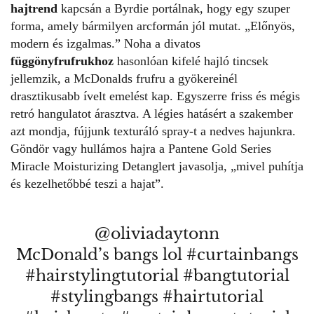
hajtrend
kapcsán a Byrdie portálnak, hogy egy szuper
forma, amely bármilyen arcformán jól mutat. „Előnyös,
modern és izgalmas.” Noha a divatos
függönyfrufrukhoz
hasonlóan kifelé hajló tincsek
jellemzik, a McDonalds frufru a gyökereinél
drasztikusabb ívelt emelést kap. Egyszerre friss és mégis
retró hangulatot árasztva. A légies hatásért a szakember
azt mondja, fújjunk texturáló spray-t a nedves hajunkra.
Göndör vagy hullámos hajra a Pantene Gold Series
Miracle Moisturizing Detanglert javasolja, „mivel puhítja
és kezelhetőbbé teszi a hajat”.
@oliviadaytonn
McDonald’s bangs lol
#curtainbangs
#hairstylingtutorial
#bangtutorial
#stylingbangs
#hairtutorial