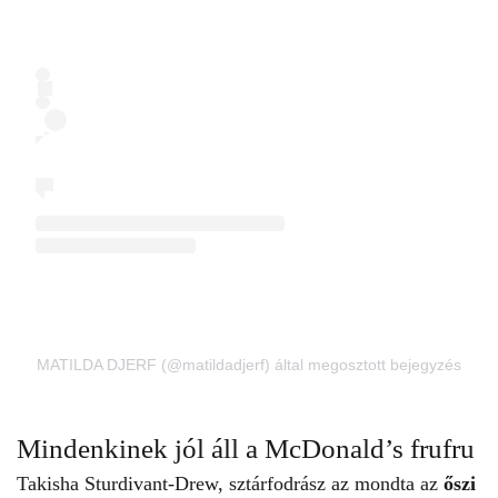
MATILDA DJERF (@matildadjerf) által megosztott bejegyzés
Mindenkinek jól áll a McDonald’s frufru
Takisha Sturdivant-Drew, sztárfodrász az mondta az
őszi