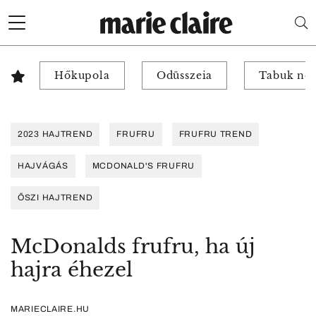
Hőkupola
Odüsszeia
Tabuk nél
2023 HAJTREND
FRUFRU
FRUFRU TREND
HAJVÁGÁS
MCDONALD'S FRUFRU
ŐSZI HAJTREND
McDonalds frufru, ha új
hajra éhezel
MARIECLAIRE.HU