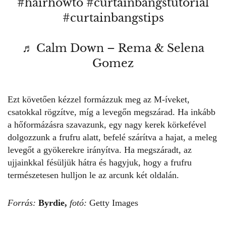
#hairhowto
#curtainbangstutorial
#curtainbangstips
♬ Calm Down – Rema & Selena
Gomez
Ezt követően kézzel formázzuk meg az M-íveket,
csatokkal rögzítve, míg a levegőn megszárad. Ha inkább
a hőformázásra szavazunk, egy nagy kerek körkefével
dolgozzunk a
frufru
alatt, befelé szárítva a hajat, a meleg
levegőt a gyökerekre irányítva. Ha megszáradt, az
ujjainkkal fésüljük hátra és hagyjuk, hogy a frufru
természetesen hulljon le az arcunk két oldalán.
Forrás:
Byrdie,
fotó:
Getty Images