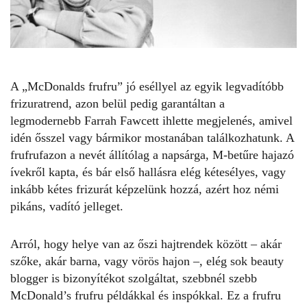
A „McDonalds frufru” jó eséllyel az egyik legvadítóbb
frizuratrend, azon belül pedig garantáltan a
legmodernebb Farrah Fawcett ihlette megjelenés, amivel
idén ősszel vagy bármikor mostanában találkozhatunk. A
frufrufazon
a nevét állítólag a napsárga, M-betűre hajazó
ívekről kapta, és bár első hallásra elég kétesélyes, vagy
inkább kétes frizurát képzelünk hozzá, azért hoz némi
pikáns, vadító jelleget.
Arról, hogy helye van az őszi hajtrendek között – akár
szőke, akár barna, vagy vörös hajon –, elég sok beauty
blogger is bizonyítékot szolgáltat, szebbnél szebb
McDonald’s frufru
példákkal és inspókkal. Ez a frufru