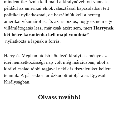
mindent tisztáznia kell majd a királynővel: ott vannak
például az amerikai elnökválasztással kapcsolatban tett
politikai nyilatkozatai, de beszélniük kell a herceg
amerikai vízumáról is. És azt is biztos, hogy ez nem egy
villámlátogatás lesz, már csak azért sem, mert
Harrynek
két hétre karanténba kell majd vonulnia” –
nyilatkozta a lapnak a forrás.
Harry és Meghan
utolsó kötelező királyi eseménye az
idei nemzetközösségi nap volt még márciusban, ahol a
királyi család többi tagjával nekik is tiszteletüket kellett
tenniük. A pár ekkor tartózkodott utoljára az Egyesült
Királyságban.
Olvass tovább!