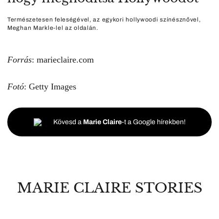
Természetesen feleségével, az egykori hollywoodi színésznővel,
Meghan Markle-lel az oldalán.
Forrás
:
marieclaire.com
Fotó
: Getty Images
Kövesd a
Marie Claire
-t a Google hírekben!
MARIE CLAIRE STORIES