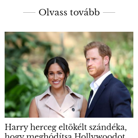
Olvass tovább
Harry herceg eltökélt szándéka,
hogy meghódítsa Hollywoodot