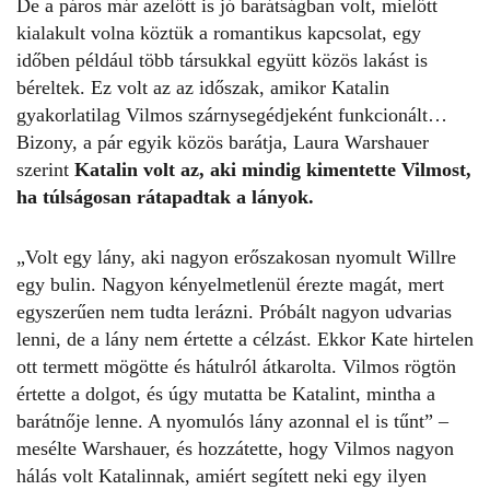
De a páros már azelőtt is jó barátságban volt, mielőtt
kialakult volna köztük a romantikus kapcsolat, egy
időben például több társukkal együtt közös lakást is
béreltek. Ez volt az az időszak, amikor Katalin
gyakorlatilag Vilmos szárnysegédjeként funkcionált…
Bizony, a pár egyik közös barátja, Laura Warshauer
szerint
Katalin volt az, aki mindig kimentette Vilmost,
ha túlságosan rátapadtak a lányok.
„Volt egy lány, aki nagyon erőszakosan nyomult Willre
egy bulin. Nagyon kényelmetlenül érezte magát, mert
egyszerűen nem tudta lerázni. Próbált nagyon udvarias
lenni, de a lány nem értette a célzást. Ekkor Kate hirtelen
ott termett mögötte és hátulról átkarolta. Vilmos rögtön
értette a dolgot, és úgy mutatta be Katalint, mintha a
barátnője lenne. A nyomulós lány azonnal el is tűnt” –
mesélte Warshauer, és hozzátette, hogy Vilmos nagyon
hálás volt Katalinnak, amiért segített neki egy ilyen