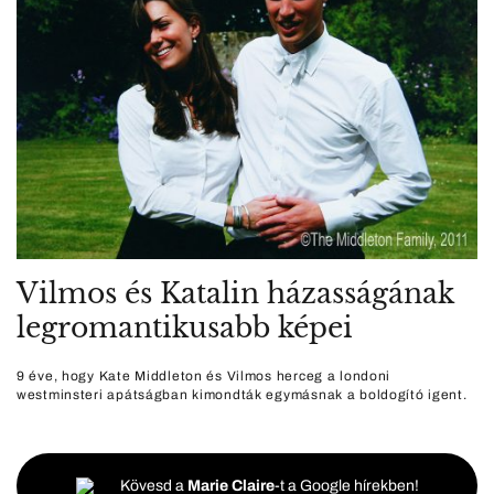
Vilmos és Katalin házasságának
legromantikusabb képei
9 éve, hogy Kate Middleton és Vilmos herceg a londoni
westminsteri apátságban kimondták egymásnak a boldogító igent.
Kövesd a
Marie Claire
-t a Google hírekben!