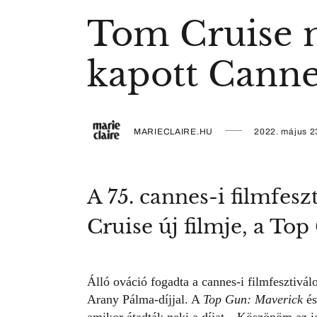
Tom Cruise m
kapott Cann
MARIECLAIRE.HU
2022. május 2
A 75. cannes-i filmfes
Cruise új filmje, a To
Álló ováció fogadta a cannes-i filmfesztivá
Arany Pálma-díjjal. A
Top Gun: Maverick
és