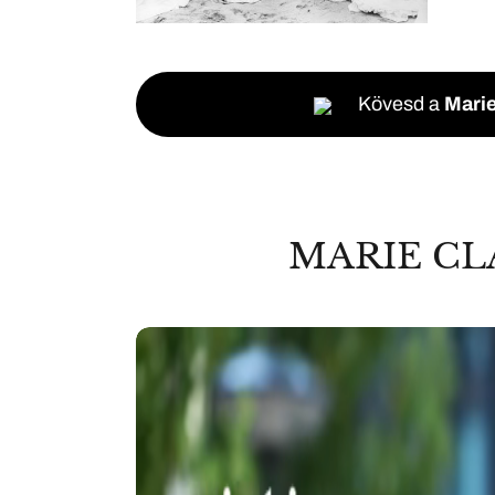
Kövesd a
Marie
MARIE CL