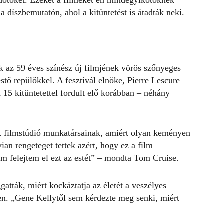
őtöket. Ezeket a filmeket én mindegyikőtöknek
díszbemutatón, ahol a kitüntetést is átadták neki.
 az 59 éves színész új filmjének vörös szőnyeges
estő repülőkkel. A fesztivál elnöke, Pierre Lescure
 15 kitüntetettel fordult elő korábban – néhány
 filmstúdió munkatársainak, amiért olyan keményen
an rengeteget tettek azért, hogy ez a film
em felejtem el ezt az estét” – mondta Tom Cruise.
ggatták
, miért kockáztatja az életét a veszélyes
n. „Gene Kellytől sem kérdezte meg senki, miért