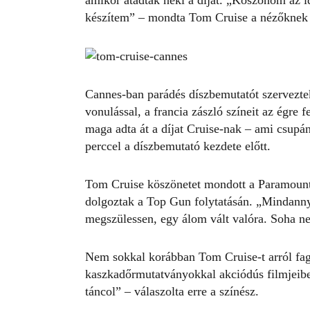
amikor átadták neki a díjat.
„Köszönöm az id
készítem” – mondta Tom Cruise a nézőknek a 
Cannes-ban parádés díszbemutatót szerveztek
vonulással, a francia zászló színeit az égre f
maga adta át a díjat Cruise-nak – ami csupán
perccel a díszbemutató kezdete előtt.
Tom Cruise köszönetet mondott a Paramount
dolgoztak a
Top Gun
folytatásán. „Mindannyi
megszülessen, egy álom vált valóra. Soha n
Nem sokkal korábban
Tom Cruise-t arról fa
kaszkadőrmutatványokkal akciódús filmjeibe
táncol” – válaszolta erre a színész.