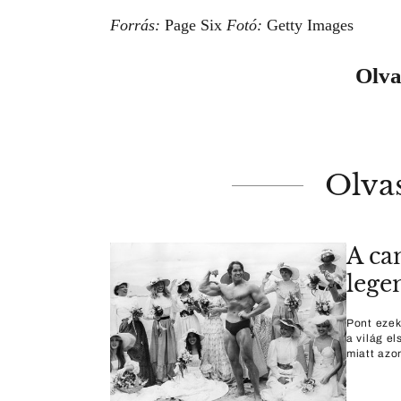
Forrás:
Page Six
Fotó:
Getty Images
Olva
Olva
A ca
lege
Pont ezek
a világ e
miatt azon