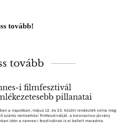
ss tovább!
ss tovább
nnes-i filmfesztivál
mlékezetesebb pillanatai
ben a napokban, május 12. és 23. között rendezték volna meg
lső számú nemzetközi filmfesztiválját, a koronavírus-járvány
ban idén a cannes-i fesztiválnak is el kellett maradnia.