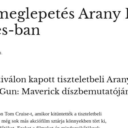
eglepetés Arany 
es-ban
3.
ztiválon kapott tiszteletbeli Ar
p Gun: Maverick díszbemutatójá
lon
Tom Cruise-t
, amikor kitüntették a tiszteletbeli
 még sok más akciófilm sztárja könnyekben tört ki,