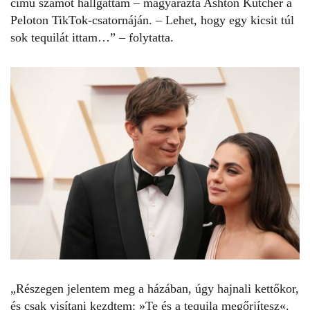
című számot hallgattam – magyarázta
Ashton Kutcher
a
Peloton TikTok-csatornáján. – Lehet, hogy egy kicsit túl
sok tequilát ittam…” – folytatta.
„Részegen jelentem meg a házában, úgy hajnali kettőkor,
és csak visítani kezdtem: »Te és a tequila megőrjítesz«.