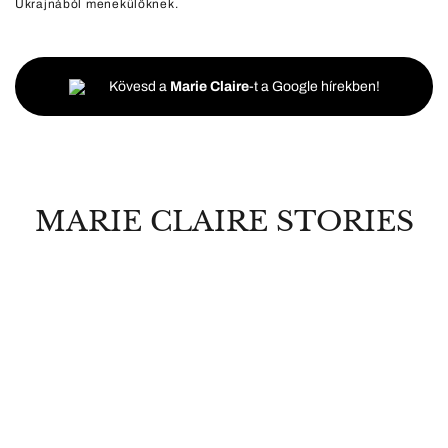
Ukrajnából menekülőknek.
Kövesd a
Marie Claire
-t a Google hírekben!
MARIE CLAIRE STORIES