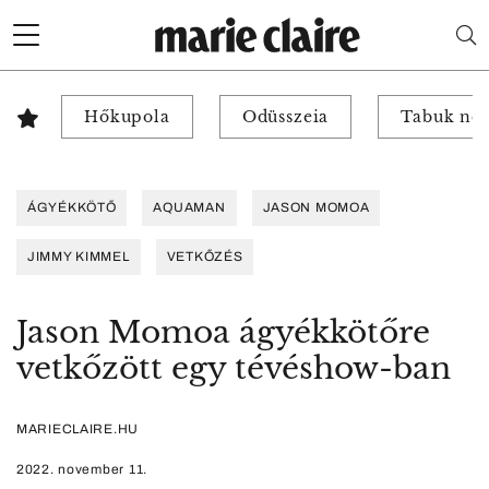
Hőkupola
Odüsszeia
Tabuk nél
ÁGYÉKKÖTŐ
AQUAMAN
JASON MOMOA
JIMMY KIMMEL
VETKŐZÉS
Jason Momoa ágyékkötőre
vetkőzött egy tévéshow-ban
MARIECLAIRE.HU
2022. november 11.