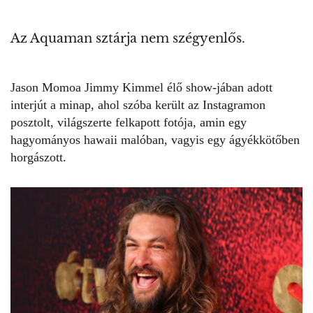
Az Aquaman sztárja nem szégyenlős.
Jason Momoa
Jimmy Kimmel
élő show-jában adott
interjút a minap, ahol szóba került az Instagramon
posztolt, világszerte felkapott
fotója
, amin egy
hagyományos hawaii malóban, vagyis egy ágyékkötőben
horgászott.