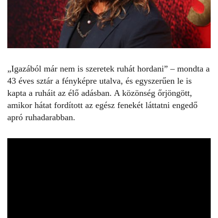
„Igazából már nem is szeretek ruhát hordani” – mondta a
43 éves sztár a fényképre utalva, és egyszerűen le is
kapta a ruháit az élő adásban. A közönség őrjöngött,
amikor hátat fordított az egész fenekét láttatni engedő
apró ruhadarabban.