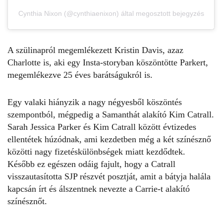
Cynthia Nixon (@cynthiaenixon) által megosztott bejegyzés
A szülinapról megemlékezett
Kristin Davis
, azaz
Charlotte is, aki egy Insta-storyban köszöntötte Parkert,
megemlékezve 25 éves barátságukról is.
Egy valaki hiányzik a nagy négyesből köszöntés
szempontból, mégpedig a Samanthát alakító
Kim Catrall
.
Sarah Jessica Parker és Kim Catrall között évtizedes
ellentétek húzódnak, ami kezdetben még a két színésznő
közötti nagy fizetéskülönbségek miatt kezdődtek.
Később ez egészen odáig fajult, hogy a Catrall
visszautasította SJP részvét posztját, amit a bátyja halála
kapcsán írt és álszentnek nevezte a Carrie-t alakító
színésznőt.