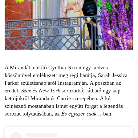
A Mirandát alakító
Cynthia Nixon
egy kedves
köszöntővel emlékezett meg régi barátja,
Sarah Jessica
Parker
születésnapjáról Instagramján. A posztban az
eredeti
Szex és New York
sorozatból látható egy kép
kettőjükről Miranda és Carrie szerepében. A két
színésznő mostanában ismét együtt forgat a legendás
sorozat folytatásában, az
És egyszer csak
…-
ban.