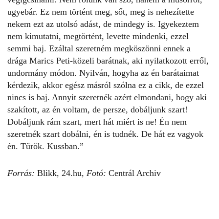
ugyebár. Ez nem történt meg, sőt, meg is nehezítette
nekem ezt az utolsó adást, de mindegy is. Igyekeztem
nem kimutatni, megtörtént, levette mindenki, ezzel
semmi baj. Ezáltal szeretném megköszönni ennek a
drága Marics Peti-közeli barátnak, aki nyilatkozott erről,
undormány módon. Nyilván, hogyha az én barátaimat
kérdezik, akkor egész másról szólna ez a cikk, de ezzel
nincs is baj. Annyit szeretnék azért elmondani, hogy aki
szakított, az én voltam, de persze, dobáljunk szart!
Dobáljunk rám szart, mert hát miért is ne! Én nem
szeretnék szart dobálni, én is tudnék. De hát ez vagyok
én. Tűrök. Kussban.”
Forrás:
Blikk
,
24.hu,
Fotó:
Centrál Archiv