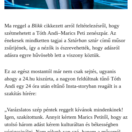
Ma reggel a
Blikk
cikkezett
arról feltételezésről, hogy
szétmehetett a
Tóth Andi
–
Marics Peti
zenészpár. Az
énekesek mindketten tagjai a
Sztárban sztár
című műsor
zsűrijének, így a nézők is észrevehették, hogy adásról
adásra egyre hűvösebb lett a viszony köztük.
Ez az egész mostantól már nem csak sejtés, ugyanis
ahogy a
24.hu
kiszúrta, a nagyon feldúltnak tűnő Tóth
Andi egy 24 óra után eltűnő
Insta-storyban
reagált is a
szakítás hírére:
„Varázslatos szép péntek reggelt kívánok mindenkinek!
Igen, szakítottunk. Annyit kértem Marics Petitől, hogy az
utolsó három adást kérem kulturáltan és békességben
végigcsinálni. Nem rólunk van szó, hanem a műsorról,