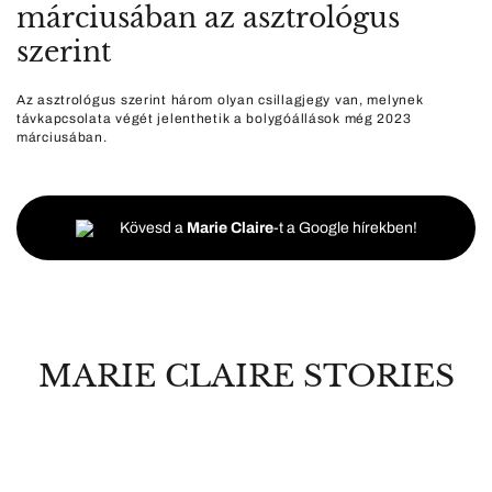
márciusában az asztrológus
szerint
Az asztrológus szerint három olyan csillagjegy van, melynek
távkapcsolata végét jelenthetik a bolygóállások még 2023
márciusában.
Kövesd a
Marie Claire
-t a Google hírekben!
MARIE CLAIRE STORIES