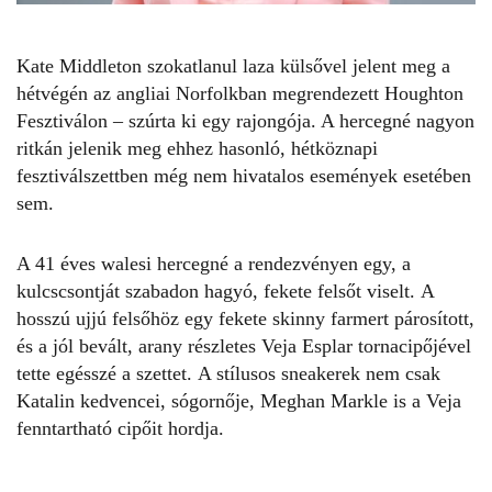
Kate Middleton szokatlanul laza külsővel jelent meg a
hétvégén az angliai Norfolkban megrendezett Houghton
Fesztiválon – szúrta ki egy rajongója. A
hercegné
nagyon
ritkán jelenik meg ehhez hasonló, hétköznapi
fesztiválszettben még nem hivatalos események esetében
sem.
A 41 éves walesi hercegné a rendezvényen egy, a
kulcscsontját szabadon hagyó, fekete felsőt viselt. A
hosszú ujjú felsőhöz egy fekete skinny farmert párosított,
és a jól bevált, arany részletes Veja Esplar tornacipőjével
tette egésszé a szettet. A stílusos sneakerek nem csak
Katalin kedvencei, sógornője, Meghan Markle is a
Veja
fenntartható cipőit hordja.