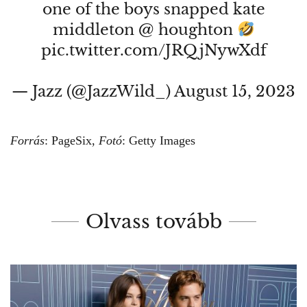
one of the boys snapped kate
middleton @ houghton
pic.twitter.com/JRQjNywXdf
— Jazz (@JazzWild_)
August 15, 2023
Forrás
:
PageSix
,
Fotó
: Getty Images
Olvass tovább