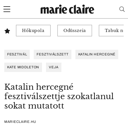
Hőkupola
Odüsszeia
Tabuk nél
FESZTIVÁL
FESZTIVÁLSZETT
KATALIN HERCEGNÉ
KATE MIDDLETON
VEJA
Katalin hercegné
fesztiválszettje szokatlanul
sokat mutatott
MARIECLAIRE.HU