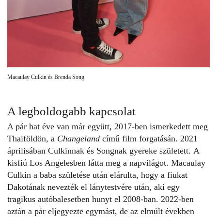
Macaulay Culkin és Brenda Song
A legboldogabb kapcsolat
A pár hat éve van már együtt, 2017-ben ismerkedett meg
Thaiföldön, a
Changeland
című film forgatásán. 2021
áprilisában
Culkin
nak és Songnak gyereke született. A
kisfiú Los Angelesben látta meg a napvilágot. Macaulay
Culkin a baba születése után elárulta, hogy a fiukat
Dakotának nevezték el lánytestvére után, aki egy
tragikus autóbalesetben hunyt el 2008-ban. 2022-ben
aztán a pár eljegyezte egymást, de az elmúlt években