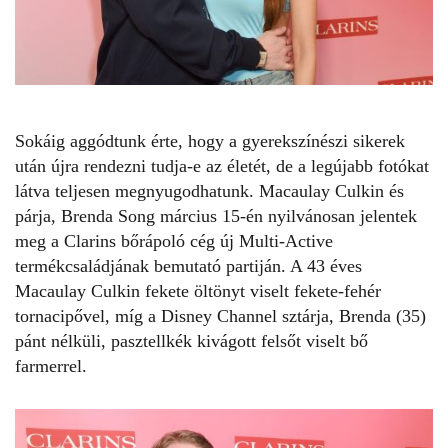
Sokáig aggódtunk érte, hogy a gyerekszínészi sikerek
után újra rendezni tudja-e az életét, de a legújabb fotókat
látva teljesen megnyugodhatunk.
Macaulay Culkin és
párja
, Brenda Song március 15-én nyilvánosan jelentek
meg a Clarins bőrápoló cég új Multi-Active
termékcsaládjának bemutató partiján. A 43 éves
Macaulay Culkin
fekete öltönyt viselt fekete-fehér
tornacipővel, míg a Disney Channel sztárja, Brenda (35)
pánt nélküli, pasztellkék kivágott felsőt viselt bő
farmerrel.