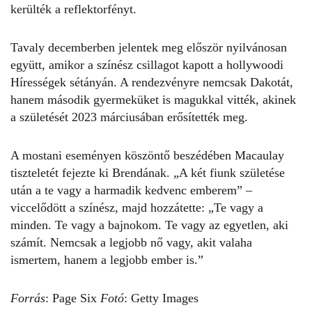
kerülték a reflektorfényt.
Tavaly decemberben jelentek meg először nyilvánosan
együtt, amikor a színész csillagot kapott a hollywoodi
Hírességek sétányán. A rendezvényre nemcsak Dakotát,
hanem második gyermeküket is magukkal vitték, akinek
a születését 2023 márciusában erősítették meg.
A mostani eseményen köszöntő beszédében
Macaulay
tiszteletét fejezte ki Brendának. „A két fiunk születése
után a te vagy a harmadik kedvenc emberem” –
viccelődött a színész, majd hozzátette: „Te vagy a
minden. Te vagy a bajnokom. Te vagy az egyetlen, aki
számít. Nemcsak a legjobb nő vagy, akit valaha
ismertem, hanem a legjobb ember is.”
Forrás
:
Page Six
Fotó
: Getty Images