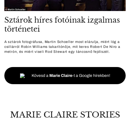
Sztárok híres fotóinak izgalmas
történetei
A sztárok fotográfusa, Martin Schoeller most elárulja, miért lóg a
csillárról Robin Williams takarítónője, mit keres Robert De Niro a
metrón, és miért viseli Rod Stewart egy táncosnő fejdíszét.
Kövesd a
Marie Claire
-t a Google hírekben!
MARIE CLAIRE STORIES