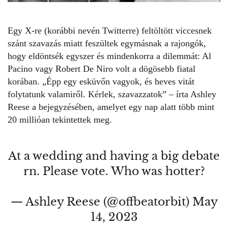
Egy X-re (korábbi nevén Twitterre) feltöltött viccesnek
szánt szavazás miatt feszültek egymásnak a rajongók,
hogy eldöntsék egyszer és mindenkorra a dilemmát:
Al
Pacino
vagy
Robert De Niro
volt a dögösebb fiatal
korában. „Épp egy esküvőn vagyok, és heves vitát
folytatunk valamiről. Kérlek, szavazzatok” – írta
Ashley
Reese
a bejegyzésében, amelyet egy nap alatt több mint
20 millióan tekintettek meg.
At a wedding and having a big debate
rn. Please vote. Who was hotter?
— Ashley Reese (@offbeatorbit)
May
14, 2023