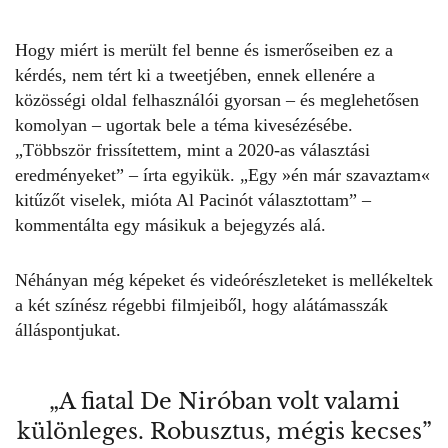
Hogy miért is merült fel benne és ismerőseiben ez a
kérdés, nem tért ki a tweetjében, ennek ellenére a
közösségi oldal felhasználói gyorsan – és meglehetősen
komolyan – ugortak bele a téma kivesézésébe.
„Többször frissítettem, mint a 2020-as választási
eredményeket” – írta egyikük. „Egy »én már szavaztam«
kitűzőt viselek, mióta Al Pacinót választottam” –
kommentálta egy másikuk a bejegyzés alá.
Néhányan még képeket és videórészleteket is mellékeltek
a két színész régebbi filmjeiből, hogy alátámasszák
álláspontjukat.
„A fiatal De Niróban volt valami
különleges. Robusztus, mégis kecses”