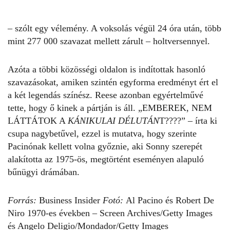
– szólt egy vélemény. A voksolás végül 24 óra után, több
mint 277 000 szavazat mellett zárult – holtversennyel.
Azóta a többi közösségi oldalon is indítottak hasonló
szavazásokat, amiken szintén egyforma eredményt ért el
a két legendás színész. Reese azonban egyértelművé
tette, hogy ő kinek a pártján is áll. „EMBEREK, NEM
LÁTTÁTOK A
KÁNIKULAI DÉLUTÁN
T
????” – írta ki
csupa nagybetűvel, ezzel is mutatva, hogy szerinte
Pacinónak kellett volna győznie, aki Sonny szerepét
alakította az 1975-ös, megtörtént eseményen alapuló
bűnügyi drámában.
Forrás:
Business Insider
Fotó:
Al Pacino és Robert De
Niro 1970-es években – Screen Archives/Getty Images
és Angelo Deligio/Mondador/Getty Images