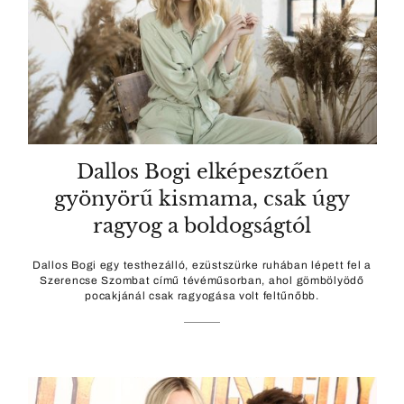
Dallos Bogi elképesztően
gyönyörű kismama, csak úgy
ragyog a boldogságtól
Dallos Bogi egy testhezálló, ezüstszürke ruhában lépett fel a
Szerencse Szombat című tévéműsorban, ahol gömbölyödő
pocakjánál csak ragyogása volt feltűnőbb.