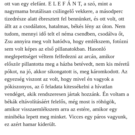
ott van egy elefánt. E L E F Á N T, a szó, mint a
nagymama brutálisan csilingelő vekkere, a másodperc
tizedrésze alatt ébresztett fel bennünket, és ott volt, ott
állt az a csodálatos, hatalmas, békés lény az úton. Nem
tudom, mennyi idő telt el néma csendben, csodálva őt,
Zsu annyira meg volt hatódva, hogy emlékszem, fotózni
sem volt képes az első pillanatokban. Hasonló
meglepettséget véltem felfedezni az arcán, amikor
először pillantotta meg a házba betévedt, nem kis méretű
pókot, na jó, akkor sikongatott is, meg káromkodott. Az
egyezség viszont az volt, hogy mivel én vagyok a
pókiszonyos, az ő feladata kitessékelni a hívatlan
vendéget, akik rendszeresen jártak hozzánk. Én voltam a
békák eltávolításáért felelős, még most is röhögök,
amikor visszaemlékszem arra az estére, amikor egy
minibéka lepett meg minket. Vicces egy páros vagyunk,
ez azért hamar kiderült.