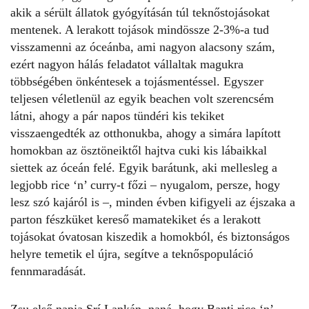
akik a sérült állatok gyógyításán túl teknőstojásokat
mentenek. A lerakott tojások mindössze 2-3%-a tud
visszamenni az óceánba, ami nagyon alacsony szám,
ezért nagyon hálás feladatot vállaltak magukra
többségében önkéntesek a tojásmentéssel. Egyszer
teljesen véletlenül az egyik beachen volt szerencsém
látni, ahogy a pár napos tündéri kis tekiket
visszaengedték az otthonukba, ahogy a simára lapított
homokban az ösztöneiktől hajtva cuki kis lábaikkal
siettek az óceán felé. Egyik barátunk, aki mellesleg a
legjobb rice ‘n’ curry-t főzi – nyugalom, persze, hogy
lesz szó kajáról is –, minden évben kifigyeli az éjszaka a
parton fészküket kereső mamatekiket és a lerakott
tojásokat óvatosan kiszedik a homokból, és biztonságos
helyre temetik el újra, segítve a teknőspopuláció
fennmaradását.
Zsu első napja Srí Lankán, naná, hogy Banti rice ‘n’