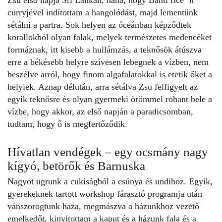
curryjével indítottam a hangolódást, majd lementünk
sétálni a partra. Sok helyen az óceánban képződtek
korallokból olyan falak, melyek természetes medencéket
formáznak, itt kisebb a hullámzás, a teknősök átúszva
erre a békésebb helyre szívesen lebegnek a vízben, nem
beszélve arról, hogy finom algafalatokkal is etetik őket a
helyiek. Aznap délután, arra sétálva Zsu felfigyelt az
egyik teknősre és olyan gyermeki örömmel rohant bele a
vízbe, hogy akkor, az első napján a paradicsomban,
tudtam, hogy ő is megfertőződik.
Hívatlan vendégek – egy ocsmány nagy
kígyó, betörők és Barnuska
Nagyot ugrunk a cukiságból a csúnya és undihoz. Egyik,
gyerekeknek tartott workshop fárasztó programja után
vánszorogtunk haza, megmászva a házunkhoz vezető
emelkedőt, kinyitottam a kaput és a házunk fala és a