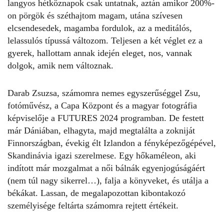
langyos hétköznapok csak untatnak, aztán amikor 200%-
on pörgök és széthajtom magam, utána szívesen
elcsendesedek, magamba fordulok, az a meditálós,
lelassulós típussá változom. Teljesen a két véglet ez a
gyerek, hallottam annak idején eleget, nos, vannak
dolgok, amik nem változnak.
Darab Zsuzsa, számomra nemes egyszerűséggel Zsu,
fotóművész, a Capa Központ és a magyar fotográfia
képviselője a FUTURES 2024 programban. De festett
már Dániában, elhagyta, majd megtalálta a zokniját
Finnországban, évekig élt Izlandon a fényképezőgépével,
Skandinávia igazi szerelmese. Egy hőkaméleon, aki
indított már mozgalmat a női bálnák egyenjogúságáért
(nem túl nagy sikerrel…), falja a könyveket, és utálja a
békákat. Lassan, de megalapozottan kibontakozó
személyisége feltárta számomra rejtett értékeit.