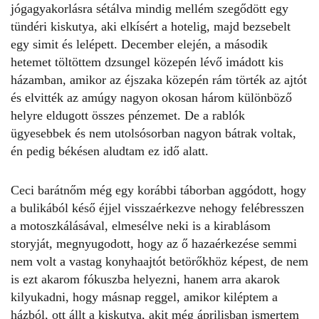
jógagyakorlásra sétálva mindig mellém szegődött egy
tündéri kiskutya, aki elkísért a hotelig, majd bezsebelt
egy simit és lelépett. December elején, a második
hetemet töltöttem dzsungel közepén lévő imádott kis
házamban, amikor az éjszaka közepén rám törték az ajtót
és elvitték az amúgy nagyon okosan három különböző
helyre eldugott összes pénzemet. De a rablók
ügyesebbek és nem utolsósorban nagyon bátrak voltak,
én pedig békésen aludtam ez idő alatt.
Ceci barátnőm még egy korábbi táborban aggódott, hogy
a bulikából késő éjjel visszaérkezve nehogy felébresszen
a motoszkálásával, elmesélve neki is a kirablásom
storyját, megnyugodott, hogy az ő hazaérkezése semmi
nem volt a vastag konyhaajtót betörőkhöz képest, de nem
is ezt akarom fókuszba helyezni, hanem arra akarok
kilyukadni, hogy másnap reggel, amikor kiléptem a
házból, ott állt a kiskutya, akit még áprilisban ismertem