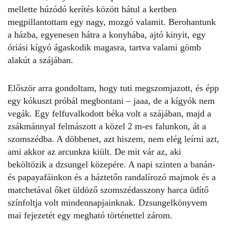
mellette húzódó kerítés között hátul a kertben
megpillantottam egy nagy, mozgó valamit. Berohantunk
a házba, egyenesen hátra a konyhába, ajtó kinyit, egy
óriási kígyó ágaskodik magasra, tartva valami gömb
alakút a szájában.
Először arra gondoltam, hogy tuti megszomjazott, és épp
egy kókuszt próbál megbontani – jaaa, de a kígyók nem
vegák. Egy felfuvalkodott béka volt a szájában, majd a
zsákmánnyal felmászott a közel 2 m-es falunkon, át a
szomszédba. A döbbenet, azt hiszem, nem elég leírni azt,
ami akkor az arcunkra kiült. De mit vár az, aki
beköltözik a dzsungel közepére. A napi szinten a banán-
és papayafáinkon és a háztetőn randalírozó majmok és a
matchetával őket üldöző szomszédasszony harca üdítő
színfoltja volt mindennapjainknak. Dzsungelkönyvem
mai fejezetét egy megható történettel zárom.