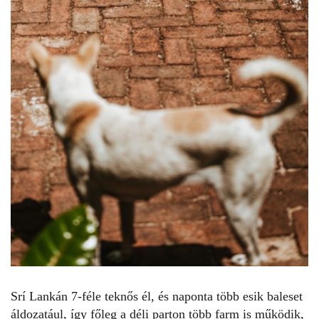
Srí Lankán
7-féle teknős él, és naponta több esik baleset
áldozatául, így főleg a déli parton több farm is működik,