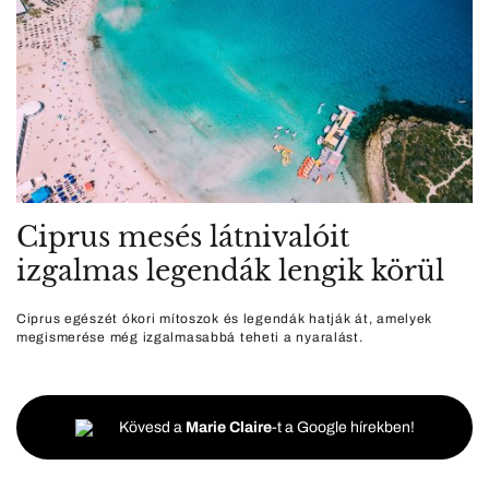
Ciprus mesés látnivalóit
izgalmas legendák lengik körül
Ciprus egészét ókori mítoszok és legendák hatják át, amelyek
megismerése még izgalmasabbá teheti a nyaralást.
Kövesd a
Marie Claire
-t a Google hírekben!