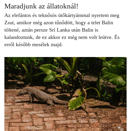
Maradjunk az állatoknál!
Az elefántos és teknősös ütőkártyámmal nyertem meg
Zsut, amikor még azon tűnődött, hogy a telet Balin
töltené, aztán persze Srí Lanka után Balin is
kalandoztunk, de ez akkor ez még nem volt leütve. És
erről később mesélek majd.