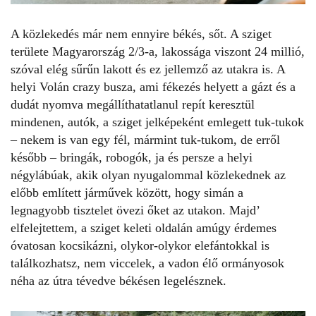
A közlekedés már nem ennyire békés, sőt. A sziget
területe Magyarország 2/3-a, lakossága viszont 24 millió,
szóval elég sűrűn lakott és ez jellemző az utakra is. A
helyi Volán crazy busza, ami fékezés helyett a gázt és a
dudát nyomva megállíthatatlanul repít keresztül
mindenen, autók, a sziget jelképeként emlegett tuk-tukok
– nekem is van egy fél, mármint tuk-tukom, de erről
később – bringák, robogók, ja és persze a helyi
négylábúak, akik olyan nyugalommal közlekednek az
előbb említett járművek között, hogy simán a
legnagyobb tisztelet övezi őket az utakon. Majd’
elfelejtettem, a sziget keleti oldalán amúgy érdemes
óvatosan kocsikázni, olykor-olykor elefántokkal is
találkozhatsz, nem viccelek, a vadon élő ormányosok
néha az útra tévedve békésen legelésznek.