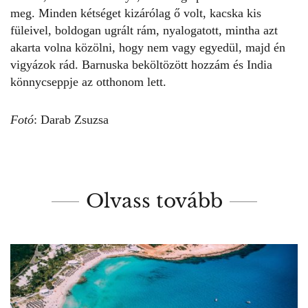
meg. Minden kétséget kizárólag ő volt, kacska kis
füleivel, boldogan ugrált rám, nyalogatott, mintha azt
akarta volna közölni, hogy nem vagy egyedül, majd én
vigyázok rád. Barnuska beköltözött hozzám és India
könnycseppje az otthonom lett.
Fotó
: Darab Zsuzsa
Olvass tovább