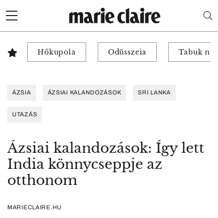
Hőkupola
Odüsszeia
Tabuk nél
ÁZSIA
ÁZSIAI KALANDOZÁSOK
SRI LANKA
UTAZÁS
Ázsiai kalandozások: Így lett
India könnycseppje az
otthonom
MARIECLAIRE.HU