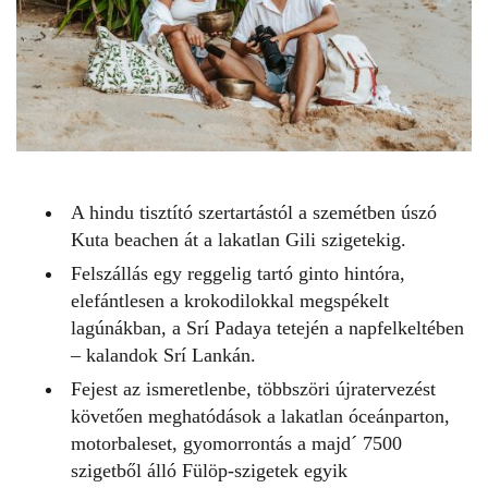
A hindu tisztító szertartástól a szemétben úszó
Kuta beachen át a lakatlan Gili szigetekig.
Felszállás egy reggelig tartó ginto hintóra,
elefántlesen a krokodilokkal megspékelt
lagúnákban, a Srí Padaya tetején a napfelkeltében
– kalandok Srí Lankán.
Fejest az ismeretlenbe, többszöri újratervezést
követően meghatódások a lakatlan óceánparton,
motorbaleset, gyomorrontás a majd´ 7500
szigetből álló Fülöp-szigetek egyik