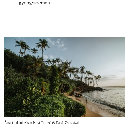
gyöngyszemén.
Ázsiai kalandozások Kövi Timivel és Darab Zsuzsával