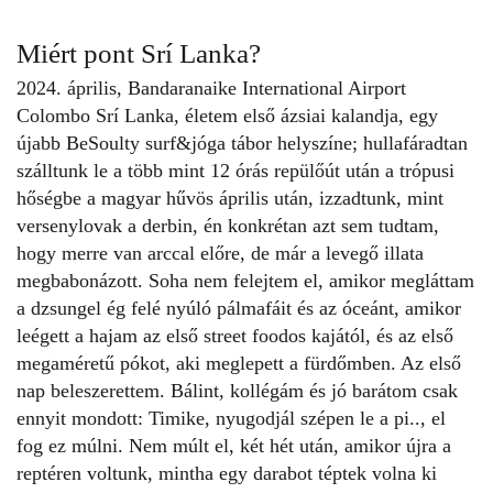
Miért pont Srí Lanka?
2024. április, Bandaranaike International Airport
Colombo
Srí Lanka
, életem első ázsiai kalandja, egy
újabb BeSoulty surf&jóga tábor helyszíne; hullafáradtan
szálltunk le a több mint 12 órás repülőút után a trópusi
hőségbe a magyar hűvös április után, izzadtunk, mint
versenylovak a derbin, én konkrétan azt sem tudtam,
hogy merre van arccal előre, de már a levegő illata
megbabonázott. Soha nem felejtem el, amikor megláttam
a dzsungel ég felé nyúló pálmafáit és az óceánt, amikor
leégett a hajam az első street foodos kajától, és az első
megaméretű pókot, aki meglepett a fürdőmben. Az első
nap beleszerettem. Bálint, kollégám és jó barátom csak
ennyit mondott: Timike, nyugodjál szépen le a pi.., el
fog ez múlni. Nem múlt el, két hét után, amikor újra a
reptéren voltunk, mintha egy darabot téptek volna ki