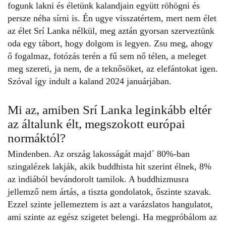
fogunk lakni és életünk kalandjain együtt röhögni és
persze néha sírni is. Én ugye visszatértem, mert nem élet
az élet Srí Lanka nélkül, meg aztán gyorsan szerveztünk
oda egy tábort, hogy dolgom is legyen. Zsu meg, ahogy
ő fogalmaz, fotózás terén a fű sem nő télen, a meleget
meg szereti, ja nem, de a teknősöket, az elefántokat igen.
Szóval így indult a kaland 2024 januárjában.
Mi az, amiben Srí Lanka leginkább eltér
az általunk élt, megszokott európai
normáktól?
Mindenben. Az ország lakosságát majd´ 80%-ban
szingalézek lakják, akik buddhista hit szerint élnek, 8%
az indiából bevándorolt tamilok. A buddhizmusra
jellemző nem ártás, a tiszta gondolatok, őszinte szavak.
Ezzel szinte jellemeztem is azt a varázslatos hangulatot,
ami szinte az egész szigetet belengi. Ha megpróbálom az