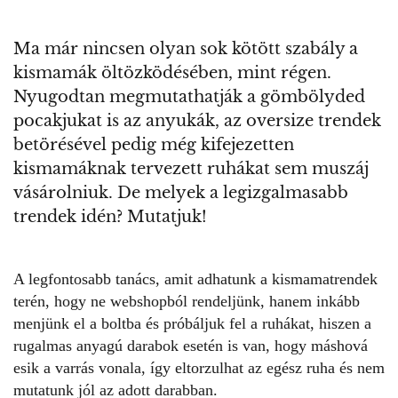
Ma már nincsen olyan sok kötött szabály a
kismamák öltözködésében, mint régen.
Nyugodtan megmutathatják a gömbölyded
pocakjukat is az anyukák, az oversize trendek
betörésével pedig még kifejezetten
kismamáknak tervezett ruhákat sem muszáj
vásárolniuk. De melyek a legizgalmasabb
trendek idén? Mutatjuk!
A legfontosabb tanács, amit adhatunk a kismamatrendek
terén, hogy ne
webshopból
rendeljünk, hanem inkább
menjünk el a boltba és próbáljuk fel a ruhákat, hiszen a
rugalmas anyagú darabok esetén is van, hogy máshová
esik a varrás vonala, így eltorzulhat az egész ruha és nem
mutatunk jól az adott darabban.