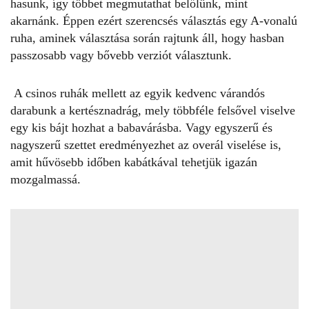
hasunk, így többet megmutathat belőlünk, mint
akarnánk. Éppen ezért szerencsés választás egy A-vonalú
ruha, aminek választása során rajtunk áll, hogy hasban
passzosabb vagy bővebb verziót választunk.
A csinos ruhák mellett az egyik kedvenc várandós
darabunk a
kertésznadrág
, mely többféle felsővel viselve
egy kis bájt hozhat a babavárásba. Vagy egyszerű és
nagyszerű szettet eredményezhet az overál viselése is,
amit hűvösebb időben kabátkával tehetjük igazán
mozgalmassá.