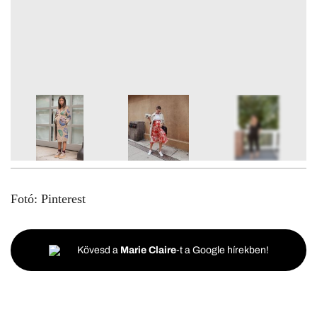
10
FOTÓ
Fotó: Pinterest
Kövesd a
Marie Claire
-t a Google hírekben!