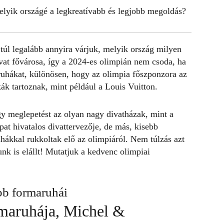
elyik országé a legkreatívabb és legjobb megoldás?
 túl legalább annyira várjuk, melyik ország milyen
ivat fővárosa, így a 2024-es olimpián nem csoda, ha
uhákat, különösen, hogy az olimpia főszponzora az
k tartoznak, mint például a
Louis Vuitton
.
y meglepetést az olyan nagy divatházak, mint a
at hivatalos divattervezője, de más, kisebb
hákkal rukkoltak elő az olimpiáról. Nem túlzás azt
k is elállt! Mutatjuk a kedvenc olimpiai
bb formaruhái
rmaruhája, Michel &