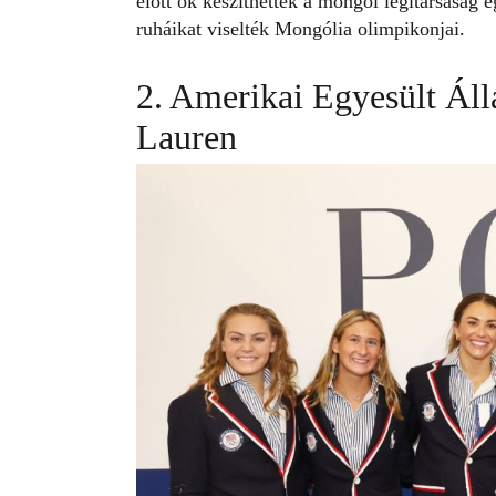
előtt ők készíthették a mongol légitársaság 
ruháikat viselték Mongólia olimpikonjai.
2. Amerikai Egyesült Ál
Lauren