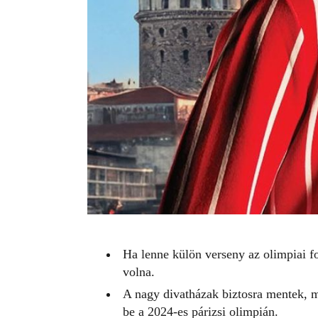
Ha lenne külön verseny az olimpiai 
volna.
A nagy divatházak biztosra mentek, m
be a 2024-es párizsi olimpián.