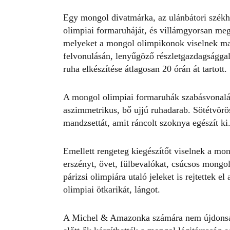
Egy mongol divatmárka, az ulánbátori szé
olimpiai formaruháját
, és villámgyorsan meg
melyeket a mongol olimpikonok viselnek maj
felvonulásán, lenyűgöző részletgazdagsággal
ruha elkészítése átlagosan 20 órán át tartott.
A mongol olimpiai formaruhák szabásvonalá
aszimmetrikus, bő ujjú ruhadarab. Sötétvörös,
mandzsettát, amit ráncolt szoknya egészít ki
Emellett rengeteg kiegészítőt viselnek a mo
erszényt, övet, fülbevalókat, csúcsos mong
párizsi olimpiára utaló jeleket is rejtettek e
olimpiai ötkarikát, lángot.
A Michel & Amazonka számára nem újdons