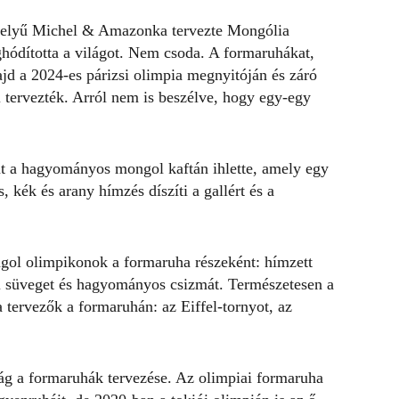
khelyű Michel & Amazonka tervezte
Mongólia
hódította a világot. Nem csoda. A formaruhákat,
d a 2024-es párizsi olimpia megnyitóján és záró
 tervezték. Arról nem is beszélve, hogy egy-egy
t a hagyományos mongol kaftán ihlette, amely egy
 kék és arany hímzés díszíti a gallért és a
.
ngol olimpikonok a formaruha részeként: hímzett
ol süveget és hagyományos csizmát. Természetesen a
l a tervezők a formaruhán: az Eiffel-tornyot, az
ág a
formaruhák
tervezése. Az olimpiai formaruha