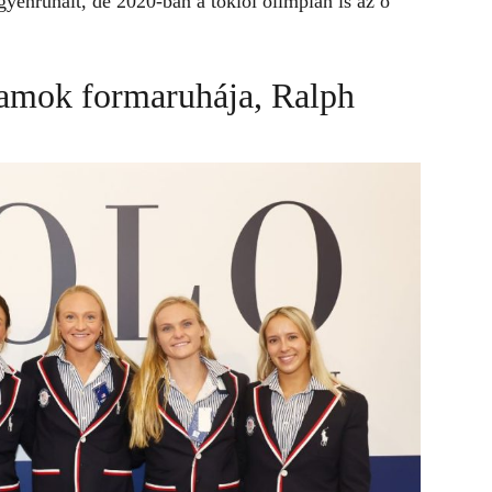
egyenruháit, de 2020-ban a tokiói olimpián is az ő
lamok formaruhája, Ralph