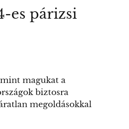
-es párizsi
, mint magukat a
országok biztosra
váratlan megoldásokkal