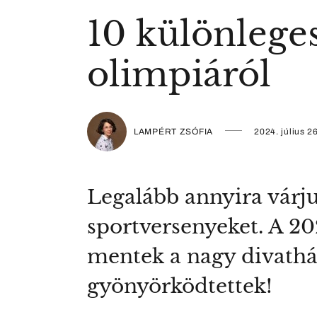
10 különlege
olimpiáról
LAMPÉRT ZSÓFIA
2024. július 26
Legalább annyira várj
sportversenyeket. A 20
mentek a nagy divatház
gyönyörködtettek!