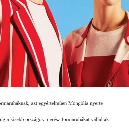
formaruháknak, azt egyértelműen Mongólia nyerte
íg a kisebb országok merész formaruhákat vállaltak