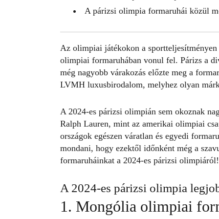
A párizsi olimpia formaruhái közül m
Az olimpiai játékokon a sportteljesítményen
olimpiai formaruhában vonul fel. Párizs a d
még nagyobb várakozás előzte meg a formar
LVMH luxusbirodalom, melyhez olyan márká
A 2024-es párizsi olimpián sem okoznak nag
Ralph Lauren, mint az amerikai olimpiai csap
országok egészen váratlan és egyedi formaru
mondani, hogy ezektől időnként még a szavun
formaruháinkat a
2024-es párizsi olimpiáról
!
A 2024-es párizsi olimpia legjo
1. Mongólia olimpiai fo