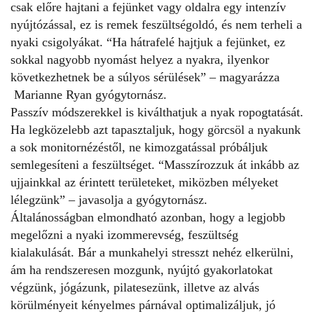
csak előre hajtani a fejünket vagy oldalra egy intenzív
nyújtózással, ez is remek feszültségoldó, és nem terheli a
nyaki csigolyákat. “Ha hátrafelé hajtjuk a fejünket, ez
sokkal nagyobb nyomást helyez a nyakra, ilyenkor
következhetnek be a súlyos sérülések” – magyarázza
Marianne Ryan gyógytornász.
Passzív módszerekkel is kiválthatjuk a nyak ropogtatását.
Ha legközelebb azt tapasztaljuk, hogy görcsöl a nyakunk
a sok monitornézéstől, ne kimozgatással próbáljuk
semlegesíteni a feszültséget. “Masszírozzuk át inkább az
ujjainkkal az érintett területeket, miközben mélyeket
lélegzünk” – javasolja a gyógytornász.
Általánosságban elmondható azonban, hogy a legjobb
megelőzni a nyaki izommerevség, feszültség
kialakulását. Bár a munkahelyi stresszt nehéz elkerülni,
ám
ha rendszeresen mozgunk
, nyújtó gyakorlatokat
végzünk, jógázunk, pilatesezünk, illetve az alvás
körülményeit kényelmes párnával optimalizáljuk, jó