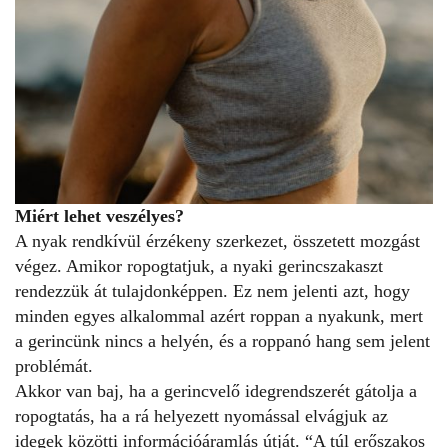
Miért lehet veszélyes?
A nyak rendkívül érzékeny szerkezet, összetett mozgást
végez. Amikor ropogtatjuk, a nyaki gerincszakaszt
rendezzük át tulajdonképpen. Ez nem jelenti azt, hogy
minden egyes alkalommal azért roppan a nyakunk, mert
a gerincünk nincs a helyén, és a roppanó hang sem jelent
problémát.
Akkor van baj, ha a gerincvelő idegrendszerét gátolja a
ropogtatás, ha a rá helyezett nyomással elvágjuk az
idegek közötti információáramlás útját. “A túl erőszakos