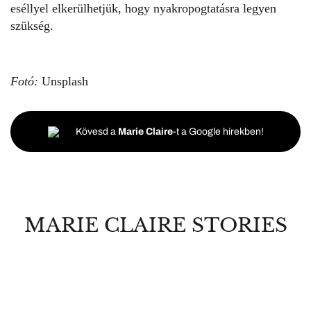
eséllyel elkerülhetjük, hogy
nyakropogtatásra legyen
szükség.
Fotó:
Unsplash
Kövesd a
Marie Claire
-t a Google hírekben!
MARIE CLAIRE STORIES