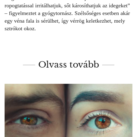
ropogtatással irritálhatjuk, sőt károsíthatjuk az idegeket”
– figyelmeztet a gyógytornász. Szélsőséges esetben akár
egy véna fala is sérülhet, így vérrög keletkezhet, mely
sztrókot okoz.
Olvass tovább