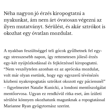
Néha nagyon jó érzés kiropogtatni a
nyakunkat, ám nem árt óvatosan végezni az
ilyen mutatványt. Sérülést, és akár sztrókot is
okozhat egy óvatlan mozdulat.
A
nyakban feszültséggel
teli gócok gyűlhetnek fel egy-
egy stresszesebb napon, így rettenetesen jóleső érzés
egy-két nyújtózkodással és fejkörzéssel kiropogtatni.
“Nem veszélytelen azonban ez az aprócska mozdulat,
volt már olyan esetünk, hogy egy egyszerű tévénézés
közbeni nyakropogtatás sztrókot okozott egy páciensnél”
– figyelmeztet Natalie Kunicki, a londoni mentőszolgálat
mentőorvosa. Ugyan ez rendkívül ritka eset, ám ízületi
sérülést könnyen okozhatunk magunknak a ropogtatással
Marianne Ryan gyógytornász szerint.