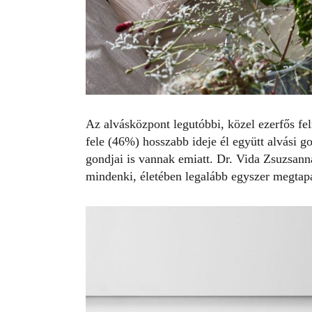
Az alvásközpont legutóbbi, közel ezerfős fe
fele (46%) hosszabb ideje él együtt
alvási g
gondjai is vannak emiatt. Dr. Vida Zsuzsann
mindenki, életében legalább egyszer megtapa