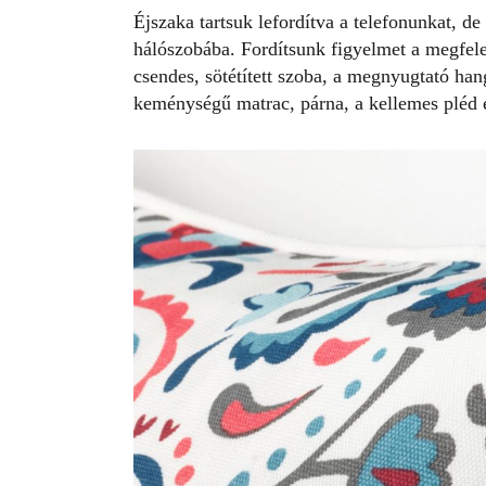
Éjszaka tartsuk lefordítva a telefonunkat, d
hálószobába. Fordítsunk figyelmet a megfelelő
csendes, sötétített szoba, a
megnyugtató han
keménységű matrac, párna, a kellemes pléd