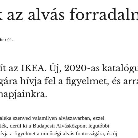
 az alvás forradal
ber 01.
ít az IKEA. Új, 2020-as katalóg
gára hívja fel a figyelmet, és ar
napjainkra.
aléka szenved valamilyen alvászavarban, ezzel
lék, derül ki a Budapesti Alvásközpont legutóbbi
ívja a figyelmet a minőségi alvás fontosságára, és új