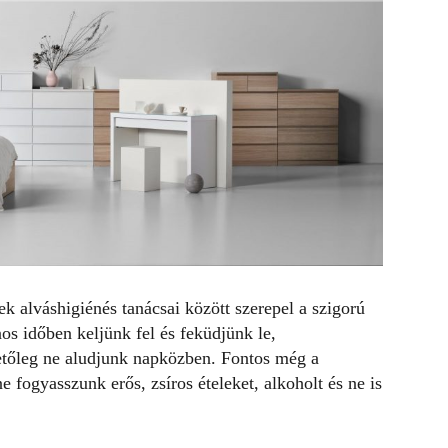
nek
alváshigiénés tanácsai
között szerepel a szigorú
os időben keljünk fel és feküdjünk le,
etőleg ne aludjunk napközben. Fontos még a
ne fogyasszunk erős, zsíros ételeket, alkoholt és ne is