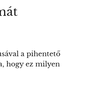
mát
usával a pihentető
ra, hogy ez milyen