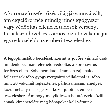
A koronavírus-fertőzés világjárvánnyá vált,
ám egyelőre még mindig nincs gyógyszer
vagy védőoltás ellene. A tudósok versenyt
futnak az idővel, és számos biztató vakcina jut
egyre közelebb az emberi teszteléshez.
A legoptimistább becslések szerint is jövőre várható csak
mindenki számára
elérhető védőoltás
a koronavírus-
fertőzés ellen. Soha nem látott iramban zajlanak a
fejlesztések több gyógyszergyártó vállalatnál is, több
mint 20 vakcinát fejlesztenek párhuzamosan, amelyek
közül néhány már egészen közel jutott az emberi
teszteléshez. Ám hogy melyik lesz a befutó ezek közül,
annak kimenetelére még hónapokat kell várnunk.