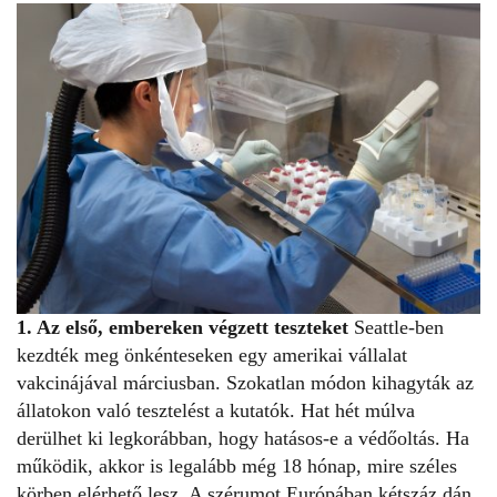
1. Az első, embereken végzett teszteket
Seattle-ben
kezdték meg önkénteseken egy amerikai vállalat
vakcinájával márciusban. Szokatlan módon kihagyták az
állatokon való tesztelést a kutatók. Hat hét múlva
derülhet ki legkorábban, hogy hatásos-e a védőoltás. Ha
működik, akkor is legalább még 18 hónap, mire széles
körben elérhető lesz. A szérumot Európában kétszáz dán,