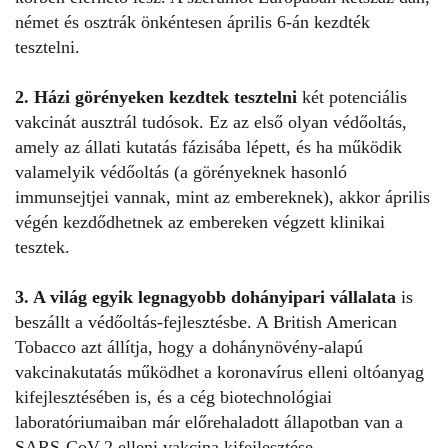
német és osztrák önkéntesen április 6-án kezdték
tesztelni.
2. Házi görényeken kezdtek tesztelni
két potenciális
vakcinát ausztrál tudósok. Ez az első olyan védőoltás,
amely az állati kutatás fázisába lépett, és ha működik
valamelyik védőoltás (a görényeknek hasonló
immunsejtjei vannak, mint az embereknek), akkor április
végén kezdődhetnek az embereken végzett klinikai
tesztek.
3. A világ egyik legnagyobb dohányipari vállalata
is
beszállt a védőoltás-fejlesztésbe.
A British American
Tobacco azt állítja, hogy a dohánynövény-alapú
vakcinakutatás működhet a koronavírus elleni oltóanyag
kifejlesztésében is, és a cég biotechnológiai
laboratóriumaiban már előrehaladott állapotban van a
SARS-CoV-2 elleni vakcina kifejlesztése.