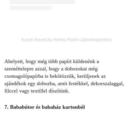
A post shared by Ashley Poskin (@ashleyposkin)
Ahelyett, hogy még több papírt küldenénk a
szeméttelepre azzal, hogy a dobozokat még
csomagolópapírba is bekötözzük, kerüljenek az
ajándékok egy dobozba, amit festékkel, dekorszalaggal,
filccel vagy textillel díszítünk.
7. Bababútor és babaház kartonból