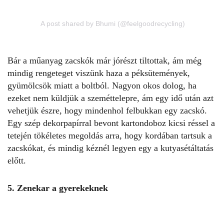
A post shared by Bhumi (@feelgoodrecycling)
Bár a műanyag zacskók már jórészt tiltottak, ám még
mindig rengeteget viszünk haza a péksütemények,
gyümölcsök miatt a boltból. Nagyon okos dolog, ha
ezeket nem küldjük a szeméttelepre, ám egy idő után azt
vehetjük észre, hogy mindenhol felbukkan egy zacskó.
Egy szép dekorpapírral bevont kartondoboz kicsi réssel a
tetején tökéletes megoldás arra, hogy kordában tartsuk a
zacskókat, és mindig kéznél legyen egy a kutyasétáltatás
előtt.
5. Zenekar a gyerekeknek