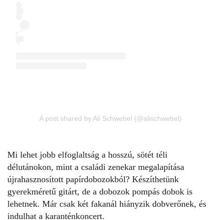
A post shared by Ali Schwebel (@alischwebel)
Mi lehet jobb elfoglaltság a hosszú, sötét téli
délutánokon, mint a családi zenekar megalapítása
újrahasznosított papírdobozokból? Készíthetünk
gyerekméretű gitárt, de a dobozok pompás dobok is
lehetnek. Már csak két fakanál hiányzik dobverőnek, és
indulhat a karanténkoncert.