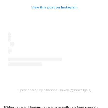
View this post on Instagram
A post shared by Shannon Howell (@howellgals)
Hideg is van, járvány is van, a mozik is zárva vannak,