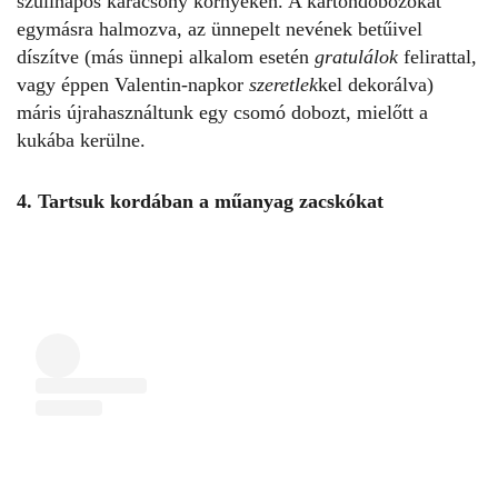
szülinapos karácsony környékén. A kartondobozokat
egymásra halmozva, az ünnepelt nevének betűivel
díszítve (más ünnepi alkalom esetén
gratulálok
felirattal,
vagy éppen Valentin-napkor
szeretlek
kel dekorálva)
máris újrahasználtunk egy csomó dobozt, mielőtt a
kukába kerülne.
4. Tartsuk kordában a műanyag zacskókat