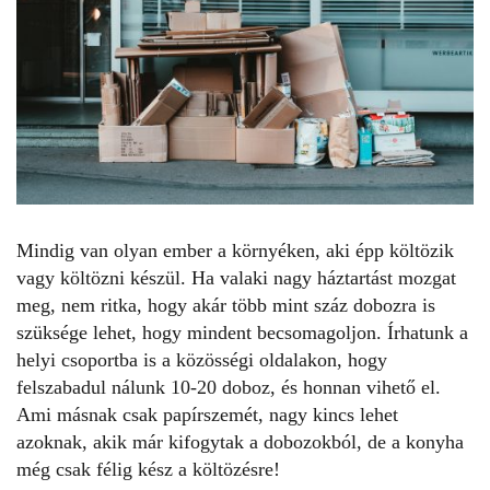
Mindig van olyan ember a környéken, aki épp költözik
vagy költözni készül. Ha valaki nagy háztartást mozgat
meg, nem ritka, hogy akár több mint száz dobozra is
szüksége lehet, hogy mindent becsomagoljon. Írhatunk a
helyi csoportba is a közösségi oldalakon, hogy
felszabadul nálunk 10-20 doboz, és honnan vihető el.
Ami másnak csak papírszemét, nagy kincs lehet
azoknak, akik már kifogytak a dobozokból, de a konyha
még csak félig kész a költözésre!