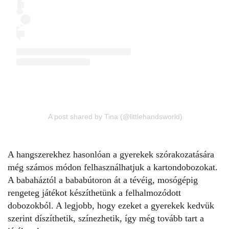
A post shared by Tina (@littlehandsworld)
A hangszerekhez hasonlóan a gyerekek szórakozatására
még számos módon felhasználhatjuk a kartondobozokat.
A babaháztól a bababútoron át a tévéig, mosógépig
rengeteg játékot készíthetünk a felhalmozódott
dobozokból. A legjobb, hogy ezeket a gyerekek kedvük
szerint díszíthetik, színezhetik, így még tovább tart a