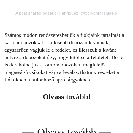
A post shared by Heidi Henriquez (@oprydningshjaelp)
Számos módon rendszerezhetjük a
fiókjaink tartalmát a
kartondobozokkal
. Ha kisebb dobozaink vannak,
egyszerűen vágjuk le a fedelet, és illesszük a kívánt
helyre a dobozokat úgy, hogy kitöltse a felületet. De fel
is darabolhatjuk a kartondobozokat, megfelelő
magasságú csíkokat vágva leválaszthatunk részeket a
fiókokban a különböző apró tárgyaknak.
Olvass tovább!
Olvass tovább