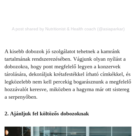
A post shared by Nutritionist & Health coach (@asiaparkar)
A kisebb dobozok jó szolgálatot tehetnek a kamránk
tartalmának rendszerezésében. Vágjunk olyan nyílást a
dobozokra, hogy pont megfelelő legyen a konzervek
tárolására, dekoráljuk krétafestékkel írható címkékkel, és
legközelebb nem kell percekig bogarásznunk a megfelelő
hozzávalót keresve, miközben a hagyma már ott sistereg
a serpenyőben.
2. Ajánljuk fel költözős dobozoknak