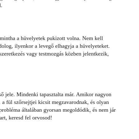
l.
 mintha a
hüvelyetek
pukizott volna. Nem kell
olog, ilyenkor a levegő elhagyja a hüvelyeteket.
 szeretkezés vagy testmozgás közben jelentkezik,
ő jele. Mindenki tapasztalta már. Amikor nagyon
, a fül szőrsejtjei kicsit megzavarodnak, és olyan
 probléma általában gyorsan megoldódik, és nem jár
rt, keresd fel orvosod!