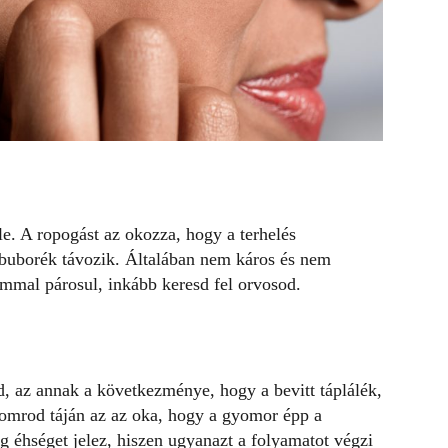
le. A ropogást az okozza, hogy a terhelés
zbuborék távozik. Általában nem káros és nem
mmal párosul, inkább keresd fel orvosod.
d, az annak a következménye, hogy a bevitt táplálék,
yomrod táján az az oka, hogy a
gyomor
épp a
g éhséget jelez, hiszen ugyanazt a folyamatot végzi