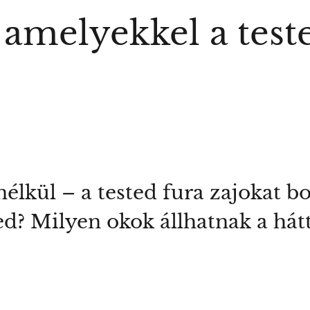
 amelyekkel a test
élkül – a tested fura zajokat b
ed? Milyen okok állhatnak a hát