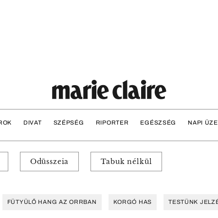
ROK
DIVAT
SZÉPSÉG
RIPORTER
EGÉSZSÉG
NAPI ÜZ
Odüsszeia
Tabuk nélkül
FÜTYÜLŐ HANG AZ ORRBAN
KORGÓ HAS
TESTÜNK JELZ