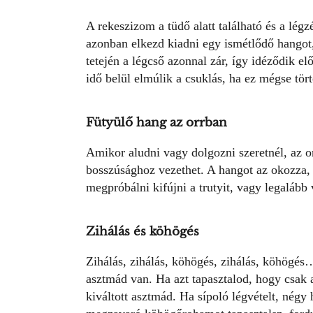
A rekeszizom a tüdő alatt található és a légz
azonban elkezd kiadni egy ismétlődő hangot
tetején a légcső azonnal zár, így idéződik el
idő belül elmúlik a csuklás, ha ez mégse tör
Fütyülő hang az orrban
Amikor aludni vagy dolgozni szeretnél, az
o
bosszúsághoz vezethet. A hangot az okozza, 
megpróbálni kifújni a trutyit, vagy legaláb
Zihálás és köhögés
Zihálás, zihálás, köhögés, zihálás, köhögés
asztmád van. Ha azt tapasztalod, hogy csak
kiváltott asztmád. Ha sípoló légvételt, négy