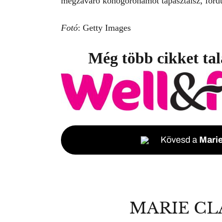
megzavaró köhögőrohamot tapasztalsz, fordu
Fotó
: Getty Images
Még több cikket tal
Kövesd a
Marie
MARIE CL