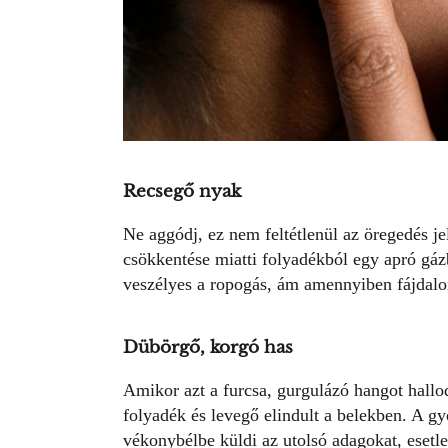
Recsegő nyak
Ne aggódj, ez nem feltétlenül az öregedés je
csökkentése miatti folyadékból egy apró gá
veszélyes a ropogás, ám amennyiben fájdalo
Dübörgő, korgó has
Amikor azt a furcsa, gurgulázó hangot hallo
folyadék és levegő elindult a belekben. A g
vékonybélbe küldi az utolsó adagokat, esetle