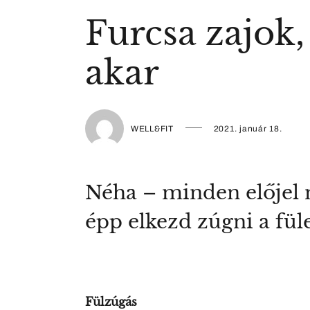
Furcsa zajok,
akar
WELL&FIT
2021. január 18.
Néha – minden előjel n
épp elkezd zúgni a fül
Fülzúgás