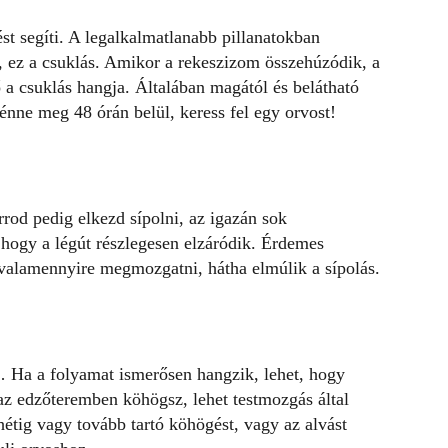
ést segíti. A legalkalmatlanabb pillanatokban
, ez a csuklás. Amikor a rekeszizom összehúzódik, a
ő a
csuklás
hangja. Általában magától és belátható
ténne meg 48 órán belül, keress fel egy orvost!
rrod
pedig elkezd sípolni, az igazán sok
hogy a légút részlegesen elzáródik. Érdemes
b valamennyire megmozgatni, hátha elmúlik a sípolás.
… Ha a folyamat ismerősen hangzik, lehet, hogy
 az edzőteremben
köhögsz
, lehet testmozgás által
 hétig vagy tovább tartó köhögést, vagy az alvást