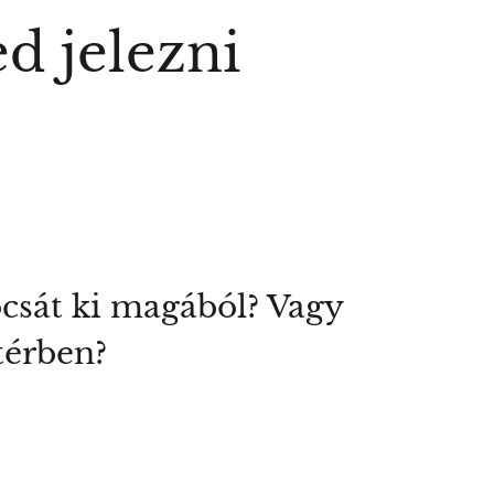
ed jelezni
ocsát ki magából? Vagy
térben?