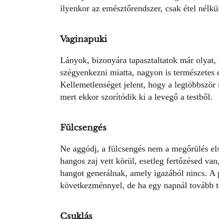
ilyenkor az emésztőrendszer, csak étel nélkü
Vaginapuki
Lányok, bizonyára tapasztaltatok már olyat,
szégyenkezni miatta, nagyon is természetes d
Kellemetlenséget jelent, hogy a legtöbbször
mert ekkor szorítódik ki a levegő a testből.
Fülcsengés
Ne aggódj, a
fülcsengés
nem a megőrülés els
hangos zaj vett körül, esetleg fertőzésed van
hangot generálnak, amely igazából nincs. A
következménnyel, de ha egy napnál tovább ta
Csuklás