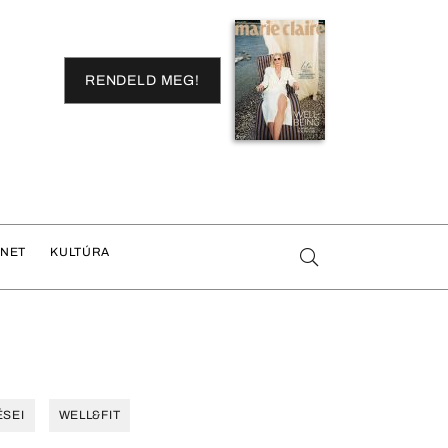
RENDELD MEG!
ENET
KULTÚRA
ÉSEI
WELL&FIT