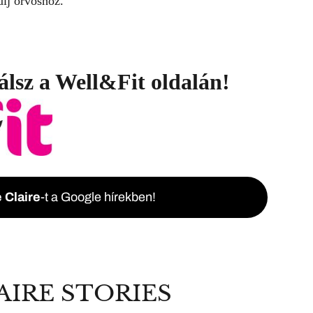
lj orvoshoz.
álsz a
Well&Fit
oldalán!
 Claire
-t a Google hírekben!
AIRE STORIES