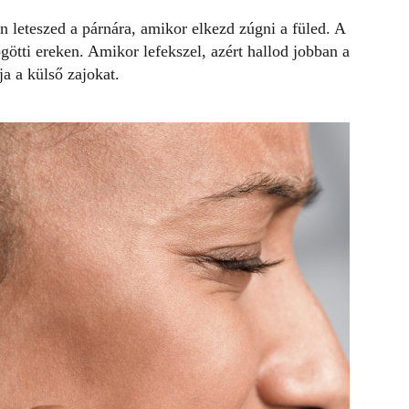
en leteszed a párnára, amikor elkezd zúgni a
füled
. A
götti ereken. Amikor lefekszel, azért hallod jobban a
a a külső zajokat.