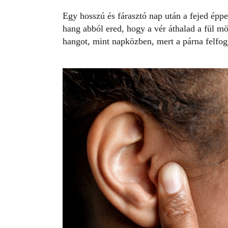
Egy hosszú és fárasztó nap után a fejed épp
hang abból ered, hogy a vér áthalad a fül mö
hangot, mint napközben, mert a párna felfogj