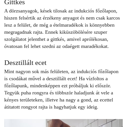
Gittkés
A dörzsanyagok, kések tilosak az indukciós főzőlapon,
hiszen felsértik az érzékeny anyagot és nem csak karcos
lesz a felület, de még a ételmaradékok is könnyebben
megragadnak rajta. Ennek kiküszöbölésére szuper
szolgálatot jelenthet a gittkés, amivel aprólékosan,
óvatosan fel lehet szedni az odaégett maradékokat.
Desztillált ecet
Mint nagyon sok más felületen, az indukciós főzőlapon
is csodákat művel a desztillált
ecet
! Ha vízfoltos a
főzőlapunk, mindenképpen ezt próbáljuk ki először.
Tegyük puha rongyra és többször haladjunk át vele a
kényes területeken, illetve ha nagy a gond, az ecettel
átitatott rongyot rajta is hagyhatjuk egy ideig.