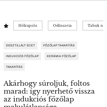
Hőkupola
Odüsszeia
Tabuk nél
DESZTILLÁLT ECET
FŐZŐLAP TAKARÍTÁS
INDUKCIÓS FŐZŐLAP
KERÁMIA FŐZŐLAP
TAKARÍTÁS
Akárhogy súroljuk, foltos
marad: így nyerhető vissza
az indukciós főzőlap