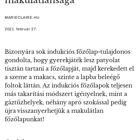
makulátlansága
MARIECLAIRE.HU
2021. február 27.
Bizonyára sok indukciós főzőlap-tulajdonos
gondolta, hogy gyerekjáték lesz patyolat
tisztán tartani a főzőlapját, majd kerekedett el
a szeme a makacs, szinte a lapba beleégő
foltok láttán. Az indukciós főzőlapok teljesen
más takarítási módszert igényelnek, mint a
gáztűzhelyek, néhány apró szokással pedig
újra visszanyerhetjük a makulátlan
főzőlapunkat!