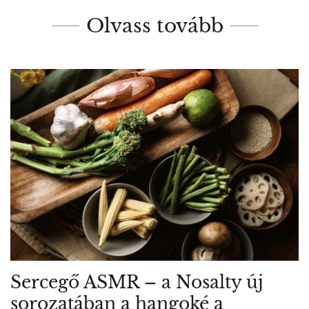
Olvass tovább
Sercegő ASMR – a Nosalty új
sorozatában a hangoké a