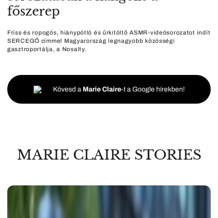
főszerep
Friss és ropogós, hiánypótló és űrkitöltő ASMR-videósorozatot indít
SERCEGŐ címmel Magyarország legnagyobb közösségi
gasztroportálja, a Nosalty.
Kövesd a
Marie Claire
-t a Google hírekben!
MARIE CLAIRE STORIES