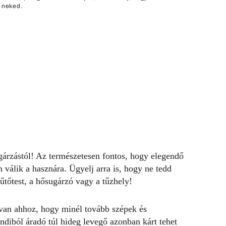
n neked.
ugárzástól! Az természetesen fontos, hogy elegendő
 válik a hasznára. Ügyelj arra is, hogy ne tedd
fűtőtest, a hősugárzó vagy a tűzhely!
 van ahhoz, hogy minél tovább szépek és
ondiból áradó túl hideg levegő azonban kárt tehet