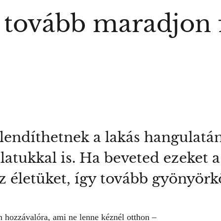
 tovább maradjon f
 lendíthetnek a lakás hangulat
latukkal is. Ha beveted ezeket a
 életüket, így tovább gyönyör
 hozzávalóra, ami ne lenne kéznél otthon –