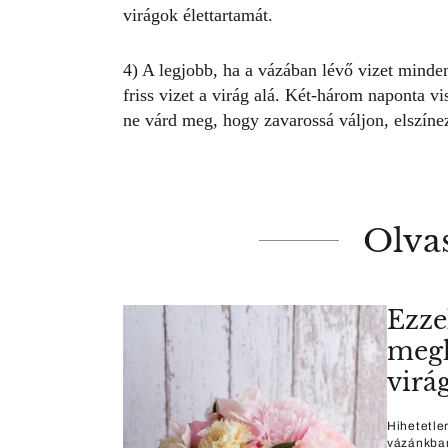
virágok élettartamát.
4) A legjobb, ha a vázában lévő vizet minden
friss vizet a virág alá. Két-három naponta vis
ne várd meg, hogy zavarossá váljon, elszíne
Olva
Ezze
megh
virá
Hihetetlen
vázánkban