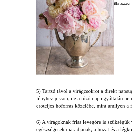
illatozzo
5) Tartsd távol a virágcsokrot a direkt naps
fényhez jusson, de a tűző nap egyáltalán nem
erőteljes hőforrás közelébe, mint amilyen a 
6) A virágoknak friss levegőre is szükségük
egészségesek maradjanak
, a huzat és a légk