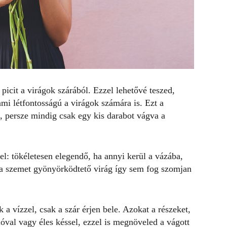
 picit a virágok szárából. Ezzel lehetővé teszed,
ami létfontosságú a virágok számára is. Ezt a
, persze mindig csak egy kis darabot vágva a
l: tökéletesen elegendő, ha annyi kerül a vázába,
 a
szemet gyönyörködtető virág
így sem fog szomjan
 a vízzel, csak a szár érjen bele. Azokat a részeket,
óval vagy éles késsel, ezzel is megnöveled a vágott