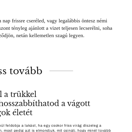
 nap frissre cseréled, vagy legalábbis öntesz némi
zont tényleg ajánlott a vizet teljesen lecserélni, soha
ződjön, netán kellemetlen szagú legyen.
ss tovább
l a trükkel
osszabbíthatod a vágott
gok életét
ül feldobja a lakást, ha egy csokor friss virág díszeleg a
, most pedig azt is elmondjuk, mit csinálj, hogy minél tovább