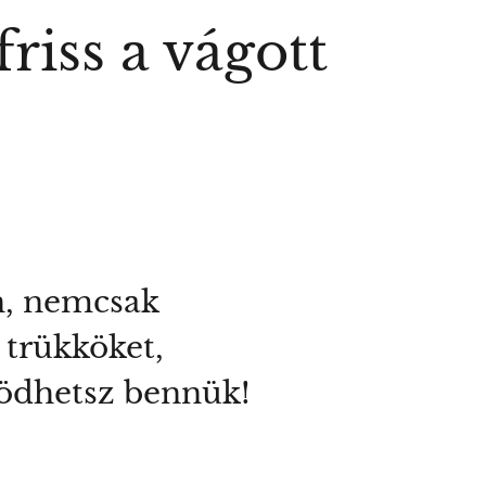
riss a vágott
án, nemcsak
 trükköket,
ködhetsz bennük!