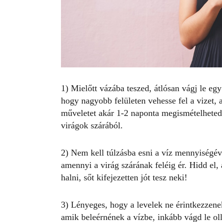
1) Mielőtt vázába teszed, átlósan vágj le egy
hogy nagyobb felületen vehesse fel a vizet, 
műveletet akár 1-2 naponta megismételheted
virágok szárából.
2) Nem kell túlzásba esni a víz mennyiségéve
amennyi a virág szárának feléig ér. Hidd el,
halni, sőt kifejezetten jót tesz neki!
3) Lényeges, hogy a levelek ne érintkezzenek
amik beleérnének a vízbe, inkább vágd le oll