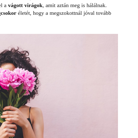
el a
vágott virágok
, amit aztán meg is hálálnak.
gcsokor
életét, hogy a megszokottnál jóval tovább