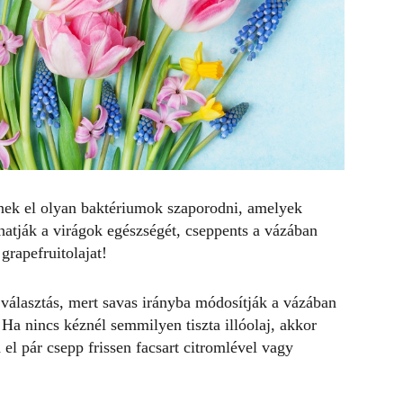
nek el olyan baktériumok szaporodni, amelyek
hatják a virágok egészségét, cseppents a vázában
grapefruitolajat!
ó választás, mert savas irányba módosítják a vázában
 Ha nincs kéznél semmilyen tiszta illóolaj, akkor
 el pár csepp frissen facsart citromlével vagy