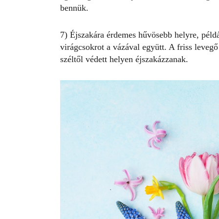
bennük.
7) Éjszakára érdemes hűvösebb helyre, példá
virágcsokrot a vázával együtt. A friss levegő 
széltől védett helyen éjszakázzanak.