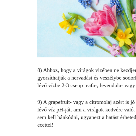
8)
Ahhoz, hogy a virágok vizében ne kezdje
gyorsíthatják a hervadást és veszélybe sodor
lévő vízbe 2-3 csepp teafa-, levendula- vagy 
9) A grapefruit- vagy a citromolaj azért is j
lévő víz pH-ját, ami a virágok kedvére való.
sem kell bánkódni, ugyanezt a hatást érheted
ecettel!