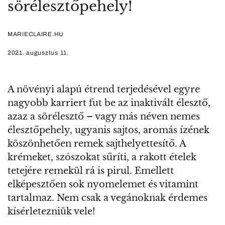
sörélesztőpehely!
MARIECLAIRE.HU
2021. augusztus 11.
A növényi alapú étrend terjedésével egyre
nagyobb karriert fut be az inaktivált élesztő,
azaz a sörélesztő – vagy más néven nemes
élesztőpehely, ugyanis sajtos, aromás ízének
köszönhetően remek sajthelyettesítő. A
krémeket, szószokat sűríti, a rakott ételek
tetejére remekül rá is pirul. Emellett
elképesztően sok nyomelemet és vitamint
tartalmaz. Nem csak a vegánoknak érdemes
kísérletezniük vele!