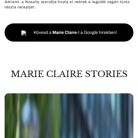
Adrienn, a Nosalty szerzője hozta el nektek a legjobb vegán túrós
tészta receptjét.
Kövesd a
Marie Claire
-t a Google hírekben!
MARIE CLAIRE STORIES