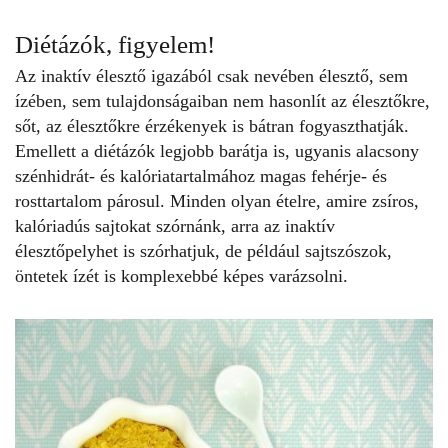
Diétázók, figyelem!
Az inaktív élesztő igazából csak nevében élesztő, sem
ízében, sem tulajdonságaiban nem hasonlít az élesztőkre,
sőt, az élesztőkre érzékenyek is bátran fogyaszthatják.
Emellett a diétázók legjobb barátja is, ugyanis alacsony
szénhidrát- és kalóriatartalmához magas
fehérje-
és
rosttartalom párosul. Minden olyan ételre, amire zsíros,
kalóriadús sajtokat szórnánk, arra az inaktív
élesztőpelyhet is szórhatjuk, de például sajtszószok,
öntetek ízét is komplexebbé képes varázsolni.