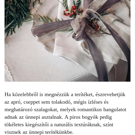
Ha közelebbről is megnézzük a terítéket
, észrevehetjük
az apró, cseppet sem tolakodó, mégis ízléses és
meghatározó szalagokat, melyek romantikus hangulatot
adnak az ünnepi asztalnak. A piros bogyók pedig
tökéletes kiegészítői a naturális textúráknak, színt
visznek az ünnepi terítékünkbe.