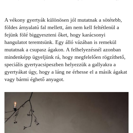
A vékony gyertyák különösen jól mutatnak a sötétebb,
földes árnyalatú fal mellett, ám nem kell feltétlenül a
fejünk fölé biggyeszteni őket, hogy karácsonyi
hangulatot teremtsünk. Egy álló vázában is remekül
mutatnak a csupasz ágakon. A felhelyezésnél azonban
mindenképp ügyeljünk rá, hogy megfelelően rögzíthető,
speciális gyertyacsipeszben helyezzük a gallyakra a
gyertyákat úgy, hogy a láng ne érhesse el a másik ágakat
vagy bármi éghető anyagot.