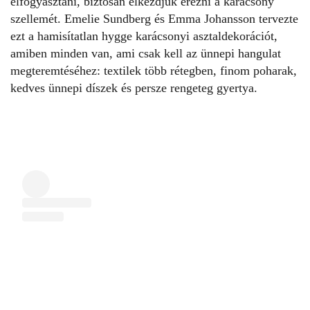
elfogyasztani, biztosan elkezdjük érezni a karácsony
szellemét. Emelie Sundberg és Emma Johansson tervezte
ezt a
hamisítatlan hygge karácsonyi asztaldekorációt
,
amiben minden van, ami csak kell az ünnepi hangulat
megteremtéséhez: textilek több rétegben, finom poharak,
kedves ünnepi díszek és persze rengeteg gyertya.