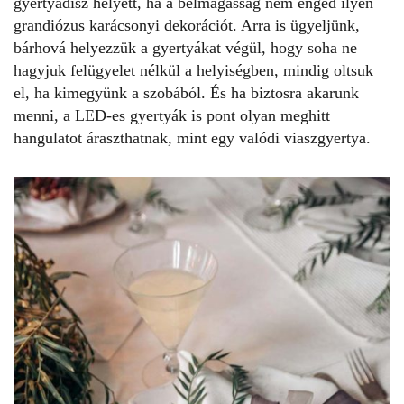
gyertyadísz helyett, ha a belmagasság nem enged ilyen
grandiózus karácsonyi dekorációt. Arra is ügyeljünk,
bárhová helyezzük a gyertyákat végül, hogy soha ne
hagyjuk felügyelet nélkül a helyiségben, mindig oltsuk
el, ha kimegyünk a szobából. És ha biztosra akarunk
menni, a LED-es gyertyák is pont olyan meghitt
hangulatot áraszthatnak, mint egy valódi viaszgyertya.