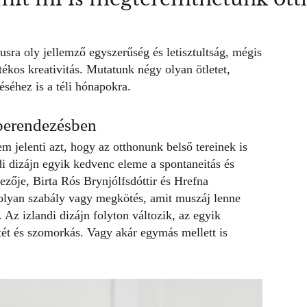
ílusra oly jellemző egyszerűség és letisztultság, mégis
tékos kreativitás. Mutatunk négy olyan ötletet,
éséhez
is a téli hónapokra.
kberendezésben
 jelenti azt, hogy az otthonunk belső tereinek is
i dizájn egyik kedvenc eleme a spontaneitás és
ezője,
Birta Rós Brynjólfsdóttir és Hrefna
olyan szabály vagy megkötés, amit muszáj lenne
. Az izlandi dizájn folyton változik, az egyik
tét és szomorkás. Vagy akár egymás mellett is