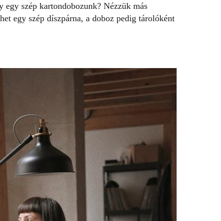
agy egy szép kartondobozunk? Nézzük más
het egy szép díszpárna, a doboz pedig tárolóként