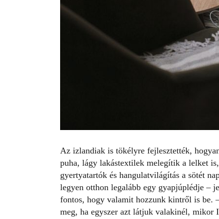
Az izlandiak is tökélyre fejlesztették, hogy
puha, lágy lakástextilek melegítik a lelket is
gyertyatartók és hangulatvilágítás a sötét 
legyen otthon legalább egy
gyapjúplédje
– je
fontos, hogy valamit hozzunk kintről is be.
meg, ha egyszer azt látjuk valakinél, miko