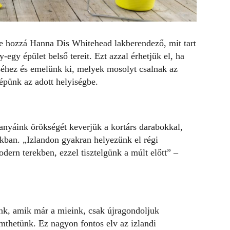
te hozzá Hanna Dis Whitehead lakberendező, mit tart
gy épület belső tereit. Ezt azzal érhetjük el, ha
éhez és emelünk ki, melyek mosolyt csalnak az
épünk az adott helyiségbe.
anyáink örökségét
keverjük a kortárs darabokkal,
kban. „Izlandon gyakran helyezünk el régi
odern terekben, ezzel tisztelgünk a múlt előtt” –
nk, amik már a mieink, csak újragondoljuk
emthetünk. Ez nagyon fontos elv az izlandi