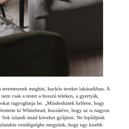
an teremtsenek meghitt,
kuckós
tereket lakásaikban. A
, nem csak a testet a hosszú teleken, a gyertyák,
napokat ragyoghatja be. „Mindenkinek kellene, hogy
lentette ki Whitehead, hozzátéve, hogy az is nagyon
 – Sok izlandi imád köveket gyűjteni. Ne lepődjünk
r Izlandon vendégségbe megyünk, hogy egy kisebb