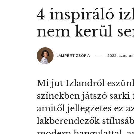
4 inspiráló i
nem kerül s
LAMPÉRT ZSÓFIA
2022. szeptem
Mi jut Izlandról eszün
színekben játszó sarki 
amitől jellegzetes ez a
lakberendezők stílusá
modern hangulattal, 