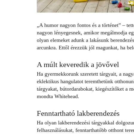
„A humor nagyon fontos és a történet” – tet
nagyon lényegesnek, amikor megálmodja egy-e
olyan elemeket adunk a lakásunk berendezés
arcunkra. Ettől érezzük jól magunkat, ha bel
A múlt keveredik a jövővel
Ha gyermekkorunk szeretett tárgyait, a
nagy
eklektikus hangulatot teremthetünk otthonun
tárgyakat, bútordarabokat, kiegészítőket a m
mondta Whitehead.
Fenntartható lakberendezés
Ha olyan lakberendezési tárgyakkal dolgozu
felhasználásukat, fenntarthatóbb otthont ter