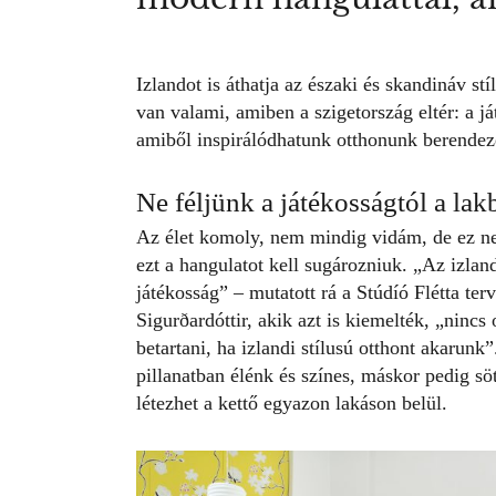
Izlandot is áthatja az északi és skandináv st
van valami, amiben a szigetország eltér: a já
amiből inspirálódhatunk otthonunk
berendez
Ne féljünk a játékosságtól a la
Az élet komoly, nem mindig vidám, de ez nem
ezt a hangulatot kell sugározniuk.
„Az izland
játékosság” – mutatott rá a
Stúdíó Flétta
terv
Sigurðardóttir, akik azt is kiemelték,
„nincs 
betartani, ha izlandi stílusú otthont akarunk”
pillanatban élénk és színes, máskor pedig sö
létezhet a kettő egyazon lakáson belül.