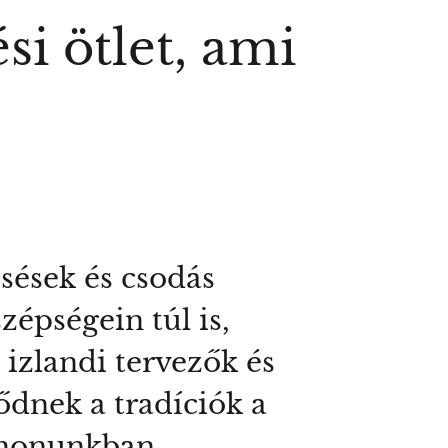
si ötlet, ami
esések és csodás
zépségein túl is,
 izlandi tervezők és
dnek a tradíciók a
thonunkban.