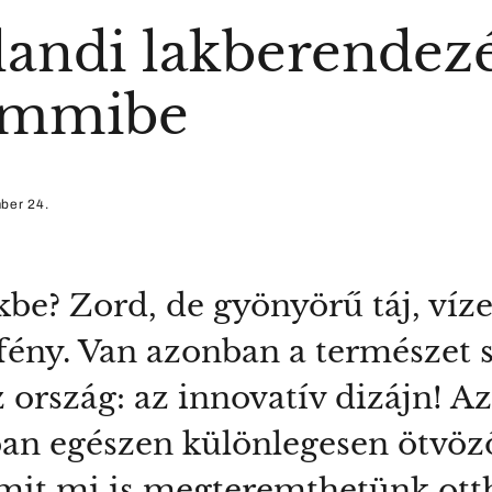
zlandi lakberendezé
emmibe
ber 24.
kbe? Zord, de gyönyörű táj, víz
fény. Van azonban a természet s
z ország: az innovatív dizájn! Az
ban egészen különlegesen ötvöző
amit mi is megteremthetünk ot