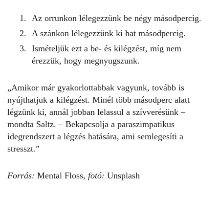
Az orrunkon lélegezzünk be négy másodpercig.
A szánkon lélegezzünk ki hat másodpercig.
Ismételjük ezt a be- és kilégzést, míg nem
érezzük, hogy megnyugszunk.
„Amikor már gyakorlottabbak vagyunk, tovább is
nyújthatjuk a kilégzést. Minél több másodperc alatt
légzünk ki, annál jobban lelassul a szívverésünk –
mondta Saltz. – Bekapcsolja a paraszimpatikus
idegrendszert a légzés hatására, ami semlegesíti a
stresszt.”
Forrás:
Mental Floss,
fotó:
Unsplash