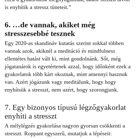
is enyhítik a stressz tüneteit.”
6. …de vannak, akiket még
stresszesebbé tesznek
Egy 2020-as skandináv kutatás szerint sokkal többen
vannak azok, akiknél a meditáció és mindfulness
ellentétes hatást vált ki, mint gondolnánk. Sőt, még
jógatanárok is egyetértenek azzal, hogy időnként ezek a
gyakorlatok több kárt okoznak, mint amennyi hasznuk
van. Azért jógázunk vagy meditálunk, hogy hogy
enyhítsük a stresszt, nem azért, hogy szorongjunk.
7. Egy bizonyos típusú légzőgyakorlat
enyhíti a stresszt
A mélylégzés gyakorlása nagyon gyorsan
csökkenti a
stresszt
. Roppant egyszerű, mutatjuk a lépéseit: