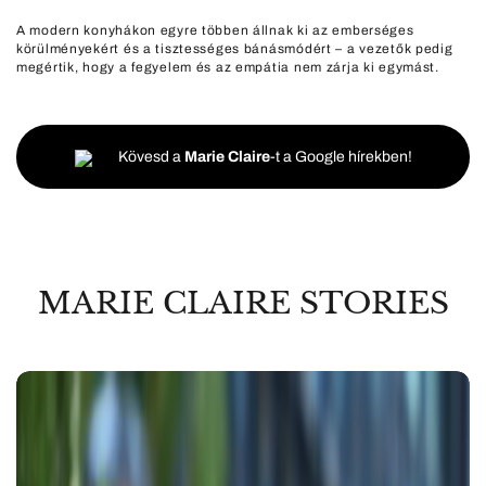
A modern konyhákon egyre többen állnak ki az emberséges
körülményekért és a tisztességes bánásmódért – a vezetők pedig
megértik, hogy a fegyelem és az empátia nem zárja ki egymást.
Kövesd a
Marie Claire
-t a Google hírekben!
MARIE CLAIRE STORIES