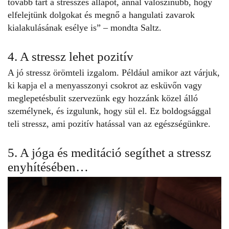
tovább tart a stresszes állapot, annál valószínűbb, hogy
elfelejtünk dolgokat és megnő a hangulati zavarok
kialakulásának esélye is” – mondta Saltz.
4. A stressz lehet pozitív
A
jó stressz
örömteli izgalom. Például amikor azt várjuk,
ki kapja el a menyasszonyi csokrot az esküvőn vagy
meglepetésbulit szervezünk egy hozzánk közel álló
személynek, és izgulunk, hogy sül el. Ez boldogsággal
teli stressz, ami pozitív hatással van az egészségünkre.
5. A jóga és meditáció segíthet a stressz
enyhítésében…