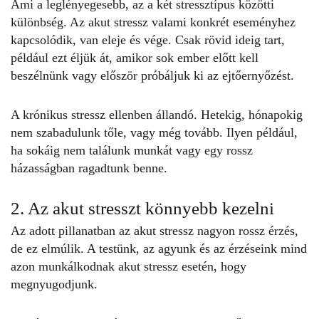
Ami a leglényegesebb, az a két stressztípus közötti
különbség. Az akut stressz valami konkrét eseményhez
kapcsolódik, van eleje és vége. Csak rövid ideig tart,
például ezt éljük át, amikor sok ember előtt kell
beszélnünk vagy először próbáljuk ki az ejtőernyőzést.
A
krónikus stressz
ellenben állandó. Hetekig, hónapokig
nem szabadulunk tőle, vagy még tovább. Ilyen például,
ha sokáig nem találunk munkát vagy egy rossz
házasságban ragadtunk benne.
2. Az akut stresszt könnyebb kezelni
Az adott pillanatban az akut stressz nagyon rossz érzés,
de ez elmúlik. A testünk, az agyunk és az érzéseink mind
azon munkálkodnak akut stressz esetén, hogy
megnyugodjunk.