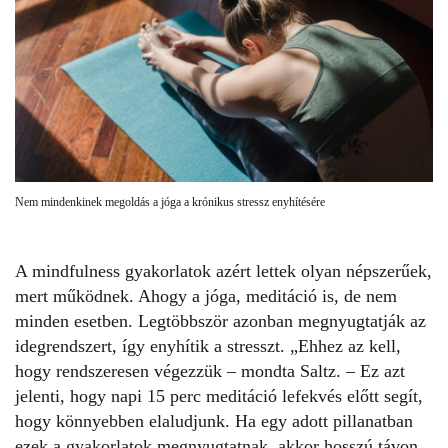
Nem mindenkinek megoldás a jóga a krónikus stressz enyhítésére
A mindfulness gyakorlatok azért lettek olyan népszerűek,
mert működnek. Ahogy a jóga, meditáció is, de nem
minden esetben. Legtöbbször azonban megnyugtatják az
idegrendszert, így enyhítik a stresszt. „Ehhez az kell,
hogy rendszeresen végezzük – mondta Saltz. – Ez azt
jelenti, hogy napi 15 perc meditáció lefekvés előtt segít,
hogy könnyebben elaludjunk. Ha egy adott pillanatban
ezek a gyakorlatok megnyugtatnak, akkor hosszú távon