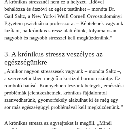
A krónikus stressznél nem ez a helyzet.
„Idővel
behálózza és átszövi az egész testünket – mondta Dr.
Gail Saltz
, a New York-i Weill Cornell Orvostudományi
Egyetem pszichiátria professzora. – Képtelenek vagyunk
lazítani, ha krónikus stressz alatt élünk, folyamatosan
nagyobb és nagyobb stresszel kell megküzdenünk.”
3. A krónikus stressz veszélyes az
egészségünkre
„Amikor nagyon stresszesek vagyunk – mondta Saltz –,
a szervezetünkben megnő a kortizol hormon szintje. Ez
romboló hatású. Könnyebben leszünk betegek, emésztési
problémák jelentkezhetnek, krónikus fájdalomtól
szenvedhetünk, gyomorfekély alakulhat ki és még egy
sor más egészségügyi problémával kell megküzdenünk.”
A krónikus stressz az agysejteket is megöli. „Minél