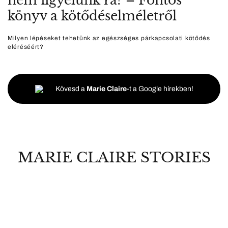
nem figyelünk rá? – Fontos
könyv a kötődéselméletről
Milyen lépéseket tehetünk az egészséges párkapcsolati kötődés
eléréséért?
Kövesd a
Marie Claire
-t a Google hírekben!
MARIE CLAIRE STORIES