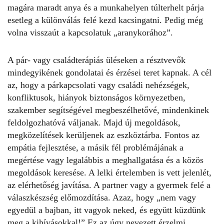
magára maradt anya és a munkahelyen túlterhelt párja
esetleg a különválás felé kezd kacsingatni. Pedig még
volna visszaút a kapcsolatuk „aranykorához”.
A pár- vagy családterápiás üléseken a résztvevők
mindegyikének gondolatai és érzései teret kapnak. A cél
az, hogy a párkapcsolati vagy családi nehézségek,
konfliktusok, hiányok biztonságos környezetben,
szakember segítségével megbeszélhetővé, mindenkinek
feldolgozhatóvá váljanak. Majd új megoldások,
megközelítések kerüljenek az eszköztárba. Fontos az
empátia
fejlesztése, a másik fél problémájának a
megértése vagy legalábbis a meghallgatása és a közös
megoldások keresése. A lelki értelemben is vett jelenlét,
az elérhetőség javítása. A partner vagy a gyermek felé a
válaszkészség előmozdítása. Azaz, hogy „nem vagy
egyedül a bajban, itt vagyok neked, és együtt küzdünk
meg a kihívásokkal!” Ez az úgy nevezett érzelmi