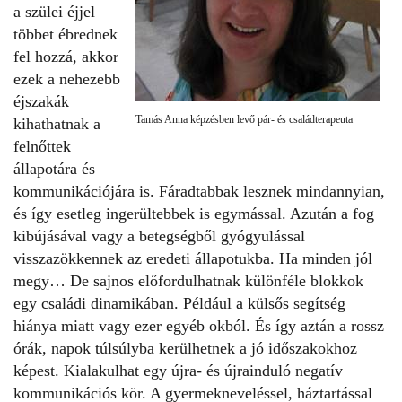
a szülei éjjel
többet ébrednek
fel hozzá, akkor
ezek a nehezebb
éjszakák
Tamás Anna képzésben levő pár- és családterapeuta
kihathatnak a
felnőttek
állapotára és
kommunikációjára is. Fáradtabbak lesznek mindannyian,
és így esetleg ingerültebbek is egymással. Azután a fog
kibújásával vagy a betegségből gyógyulással
visszazökkennek az eredeti állapotukba. Ha minden jól
megy… De sajnos előfordulhatnak különféle blokkok
egy családi dinamikában. Például a külsős segítség
hiánya miatt vagy ezer egyéb okból. És így aztán a rossz
órák, napok túlsúlyba kerülhetnek a jó időszakokhoz
képest. Kialakulhat egy újra- és újrainduló negatív
kommunikációs kör. A gyermekneveléssel, háztartással