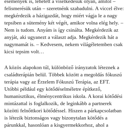
események is, lehetett a viselkedésük olyan, amitől –
felismerésük után – szeretnénk szabadulni. A viccel élve:
megkérdezik a házigazdát, hogy miért vágja le a nagy
tepsiben a sütemény két végét, amikor volna elég hely. –
Nem is tudom. Anyám is így csinálta. Megkérdezik az
anyját, aki ugyanezt a választ adja. Megkérdezik hát a
nagymamát is. – Kedvesem, nekem világéletemben csak
kicsi tepsim volt…
A közös alapokon túl, különböző irányzatok léteznek a
családterápián
belül. Többek között a megoldás fókuszú
terápia vagy az Érzelem Fókuszú Terápia, az EFT.
Utóbbi például egy
kötődéselméletre
építkező,
humanisztikus, élménycentrikus iskola. A korai kötődési
mintázattal is foglalkozik, de leginkább a partnerek
közötti felnőttkori kötődéssel. Hiszen a párkapcsolatban
is létezik
biztonságos vagy bizonytalan kötődés
a
párunkkal, hasonlóan a kisgyermekkorhoz, ahol a