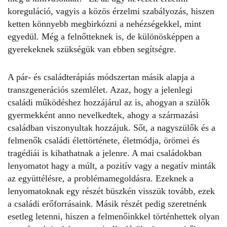
koreguláció, vagyis a közös érzelmi szabályozás, hiszen
ketten könnyebb megbirkózni a nehézségekkel, mint
egyedül. Még a felnőtteknek is, de különösképpen a
gyerekeknek szükségük van ebben segítségre.
A pár- és családterápiás módszertan másik alapja a
transzgenerációs szemlélet. Azaz, hogy a jelenlegi
családi működéshez hozzájárul az is, ahogyan a szülők
gyermekként anno nevelkedtek, ahogy a származási
családban viszonyultak hozzájuk. Sőt, a nagyszülők és a
felmenők családi élettörténete, életmódja, örömei és
tragédiái is kihathatnak a jelenre. A mai családokban
lenyomatot hagy a múlt, a pozitív vagy a negatív minták
az együttélésre, a problémamegoldásra. Ezeknek a
lenyomatoknak egy részét büszkén visszük tovább, ezek
a családi erőforrásaink. Másik részét pedig szeretnénk
esetleg letenni, hiszen a felmenőinkkel történhettek olyan