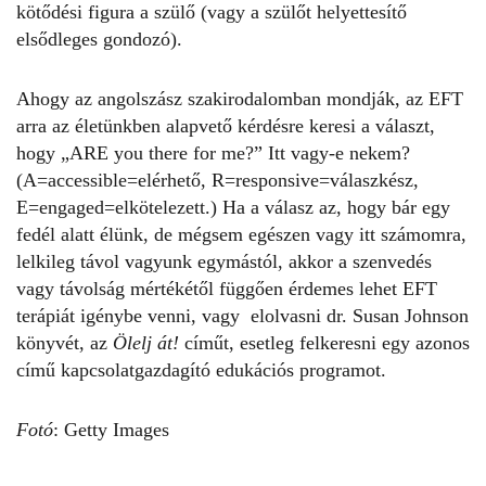
kötődési figura a szülő (vagy a szülőt helyettesítő
elsődleges gondozó).
Ahogy az angolszász szakirodalomban mondják, az EFT
arra az életünkben alapvető kérdésre keresi a választ,
hogy „ARE you there for me?” Itt vagy-e nekem?
(A=accessible=elérhető, R=responsive=válaszkész,
E=engaged=elkötelezett.) Ha a válasz az, hogy bár egy
fedél alatt élünk, de mégsem egészen vagy itt számomra,
lelkileg távol vagyunk egymástól, akkor a szenvedés
vagy távolság mértékétől függően érdemes lehet EFT
terápiát igénybe venni, vagy elolvasni dr. Susan Johnson
könyvét, az
Ölelj át!
címűt, esetleg felkeresni egy azonos
című kapcsolatgazdagító edukációs programot.
Fotó
: Getty Images