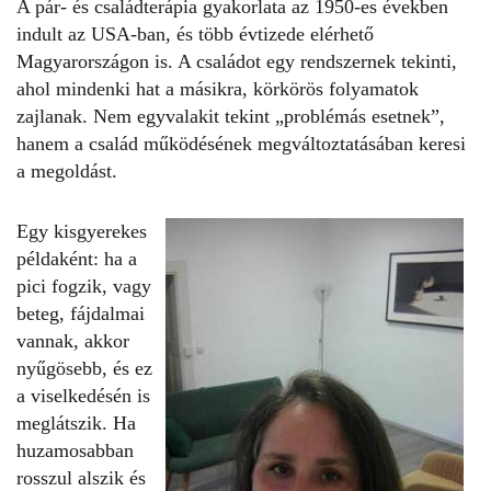
A pár- és családterápia gyakorlata az 1950-es években
indult az USA-ban, és több évtizede elérhető
Magyarországon is. A családot egy rendszernek tekinti,
ahol mindenki hat a másikra, körkörös folyamatok
zajlanak. Nem egyvalakit tekint „problémás esetnek”,
hanem a család működésének megváltoztatásában keresi
a megoldást.
Egy kisgyerekes
példaként: ha a
pici fogzik, vagy
beteg, fájdalmai
vannak, akkor
nyűgösebb, és ez
a viselkedésén is
meglátszik. Ha
huzamosabban
rosszul alszik és