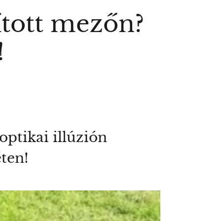
ított mezőn?
!
ptikai illúzión
éten!