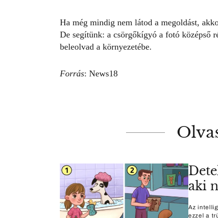
Ha még mindig nem látod a megoldást, akkor n
De segítünk: a
csörgőkígyó
a fotó középső ré
beleolvad a környezetébe.
Forrás
:
News18
Olva
Detek
aki 
Az intell
ezzel a tr