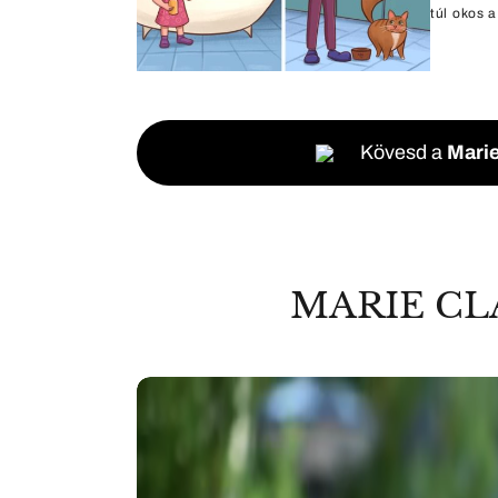
túl okos 
Kövesd a
Marie
MARIE CL