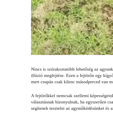
Nincs is szórakoztatóbb lehetőség az agyunk
illúzió megfejtése. Ezen a
fejtörőn
egy
kígyó
mert csupán csak kilenc másodperced van me
A
fejtörőkkel
nemcsak szellemi képességeink
választásnak bizonyulnak, ha egyszerűen cs
segítenek tesztelni az agyműködésünket és az