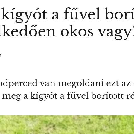
kígyót a fűvel bor
kedően okos vagy
9.
dperced van megoldani ezt az o
d meg a kígyót a fűvel borított r