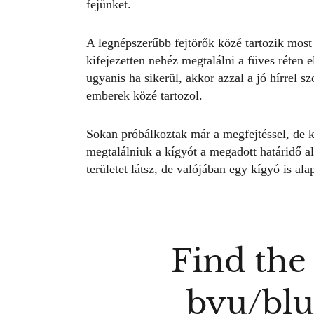
fejünket.
A legnépszerűbb
fejtörők
közé tartozik most 
kifejezetten nehéz megtalálni a füves réten 
ugyanis ha sikerül, akkor azzal a jó hírrel 
emberek közé tartozol.
Sokan próbálkoztak már a megfejtéssel, de k
megtalálniuk a
kígyót
a megadott határidő al
területet látsz, de valójában egy
kígyó
is ala
Find the 
by
u/bl