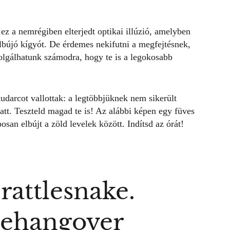
ez a nemrégiben elterjedt optikai illúzió, amelyben
elbújó
kígyót
. De érdemes nekifutni a megfejtésnek,
szolgálhatunk számodra, hogy te is a legokosabb
udarcot vallottak: a legtöbbjüknek nem sikerült
att. Teszteld magad te is!
Az alábbi képen egy füves
posan elbújt a zöld levelek között. Indítsd az órát!
rattlesnake.
uehangover