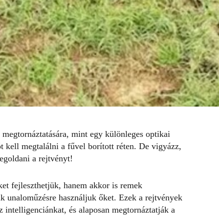
 megtornáztatására, mint egy különleges optikai
t
kell megtalálni a fűvel borított réten. De vigyázz,
goldani a rejtvényt!
et fejleszthetjük, hanem akkor is remek
ak unaloműzésre használjuk őket. Ezek a
rejtvények
 intelligenciánkat, és alaposan megtornáztatják a