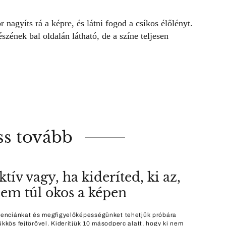
agyíts rá a képre, és látni fogod a csíkos élőlényt.
szének bal oldalán látható, de a színe teljesen
ss tovább
tív vagy, ha kideríted, ki az,
nem túl okos a képen
igenciánkat és megfigyelőképességünket tehetjük próbára
ükkös fejtörővel. Kiderítjük 10 másodperc alatt, hogy ki nem