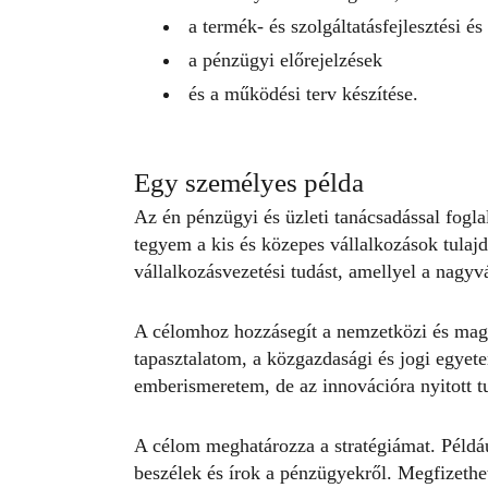
a termék- és szolgáltatásfejlesztési é
a pénzügyi előrejelzések
és a működési terv készítése.
Egy személyes példa
Az én pénzügyi és üzleti tanácsadással fogl
tegyem a kis és közepes vállalkozások tulajd
vállalkozásvezetési tudást, amellyel a nagyv
A célomhoz hozzásegít a nemzetközi és magy
tapasztalatom, a közgazdasági és jogi egye
emberismeretem, de az innovációra nyitott 
A célom meghatározza a stratégiámat. Példáu
beszélek és írok a pénzügyekről. Megfizethe