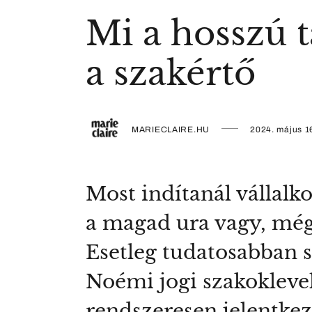
Mi a hosszú t
a szakértő
MARIECLAIRE.HU
2024. május 1
Most indítanál vállalk
a magad ura vagy, még
Esetleg tudatosabban s
Noémi jogi szakokleve
rendszeresen jelentkező