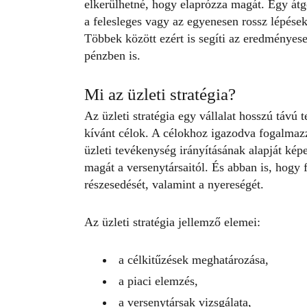
elkerülhetné, hogy elaprózza magát. Egy át
a felesleges vagy az egyenesen rossz lépése
Többek között ezért is segíti az eredménye
pénzben is.
Mi az üzleti stratégia?
Az üzleti stratégia egy vállalat hosszú távú
kívánt célok. A célokhoz igazodva fogalmazz
üzleti tevékenység irányításának alapját kép
magát a versenytársaitól. És abban is, hogy f
részesedését, valamint a nyereségét.
Az üzleti stratégia jellemző elemei:
a célkitűzések meghatározása,
a piaci elemzés,
a versenytársak vizsgálata,