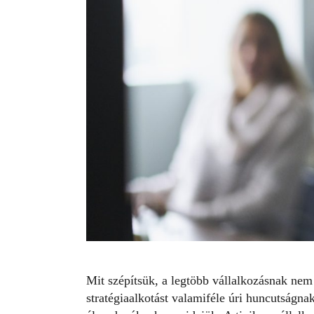
Mit szépítsük, a legtöbb vállalkozásnak nem
stratégiaalkotást valamiféle úri huncutságna