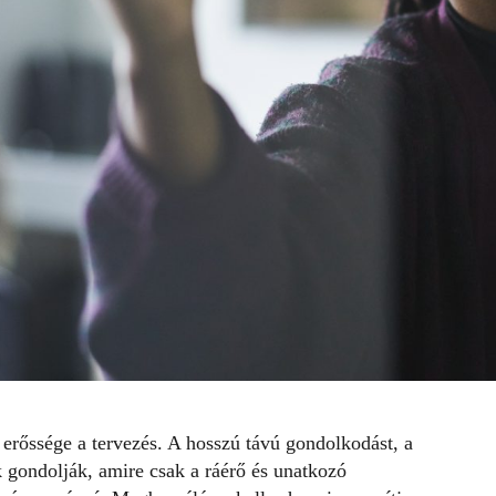
 erőssége a tervezés. A hosszú távú gondolkodást, a
k gondolják, amire csak a ráérő és unatkozó