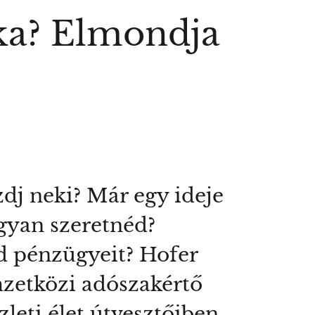
tka? Elmondja
dj neki? Már egy ideje
gyan szeretnéd?
od pénzügyeit? Hofer
mzetközi adószakértő
zleti élet útvesztőiben.