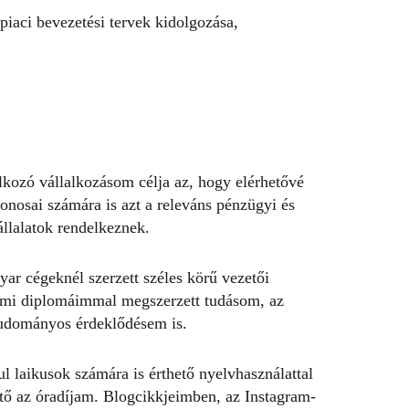
s piaci bevezetési tervek kidolgozása,
alkozó
vállalkozásom
célja az, hogy elérhetővé
onosai számára is azt a releváns pénzügyi és
állalatok rendelkeznek.
ar cégeknél szerzett széles körű vezetői
temi diplomáimmal megszerzett tudásom, az
tudományos érdeklődésem is.
l laikusok számára is érthető nyelvhasználattal
tő az óradíjam. Blogcikkjeimben, az Instagram-