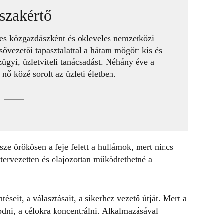
szakértő
es közgazdászként és okleveles nemzetközi
sővezetői tapasztalattal a hátam mögött kis és
ügyi, üzletviteli tanácsadást. Néhány éve a
ő közé sorolt az üzleti életben.
sze örökösen a feje felett a hullámok, mert nincs
 tervezetten és olajozottan működtethetné a
éseit, a választásait, a sikerhez vezető útját. Mert a
kodni, a célokra koncentrálni. Alkalmazásával