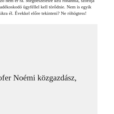
zó nem ér rá. Megbeszélésre kell rohannia, szorítja
kadékoskodó ügyféllel kell törődnie. Nem is egyik
ikra él. Évekkel előre tekinteni? Ne röhögtess!
fer Noémi közgazdász,