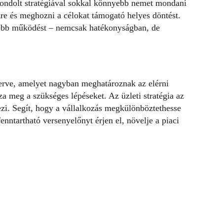
gondolt stratégiával sokkal könnyebb nemet mondani
kre és meghozni a célokat támogató helyes döntést.
sebb működést – nemcsak hatékonyságban, de
 terve, amelyet nagyban meghatároznak az elérni
a meg a szükséges lépéseket. Az üzleti stratégia az
ezi. Segít, hogy a
vállalkozás
megkülönböztethesse
enntartható versenyelőnyt érjen el, növelje a piaci