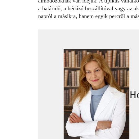
álmodozóknak van idejük. A tipikus vállalko
a határidő, a bénázó beszállítóval vagy az a
napról a másikra, hanem egyik percről a más
Ho