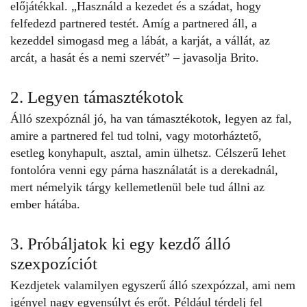
előjátékkal. „Használd a kezedet és a szádat, hogy
felfedezd partnered testét. Amíg a partnered áll, a
kezeddel simogasd meg a lábát, a karját, a vállát, az
arcát, a hasát és a nemi szervét” – javasolja Brito.
2. Legyen támasztékotok
Álló szexpóznál jó, ha van támasztékotok, legyen az fal,
amire a partnered fel tud tolni, vagy motorháztető,
esetleg konyhapult, asztal, amin ülhetsz. Célszerű lehet
fontolóra venni egy párna használatát is a derekadnál,
mert némelyik tárgy kellemetlenül bele tud állni az
ember hátába.
3. Próbáljatok ki egy kezdő álló
szexpozíciót
Kezdjetek valamilyen egyszerű álló szexpózzal, ami nem
igényel nagy egyensúlyt és erőt. Például térdelj fel