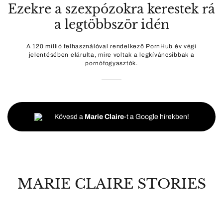
Ezekre a szexpózokra kerestek rá
a legtöbbször idén
A 120 millió felhasználóval rendelkező PornHub év végi
jelentésében elárulta, mire voltak a legkíváncsibbak a
pornófogyasztók.
Kövesd a
Marie Claire
-t a Google hírekben!
MARIE CLAIRE STORIES