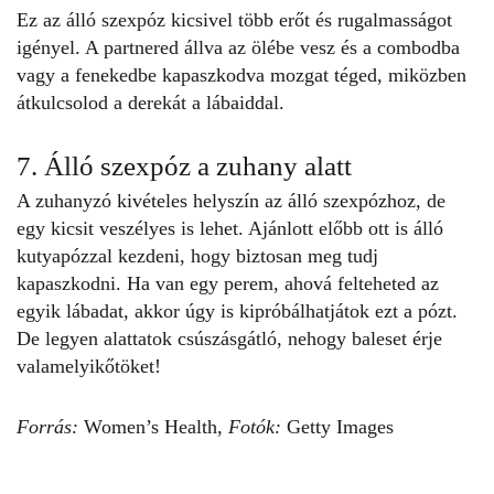
Ez az álló szexpóz kicsivel több erőt és rugalmasságot
igényel. A partnered állva az ölébe vesz és a combodba
vagy a fenekedbe kapaszkodva mozgat téged, miközben
átkulcsolod a derekát a lábaiddal.
7. Álló szexpóz a zuhany alatt
A zuhanyzó kivételes helyszín az
álló szexpózhoz
, de
egy kicsit veszélyes is lehet. Ajánlott előbb ott is álló
kutyapózzal kezdeni, hogy biztosan meg tudj
kapaszkodni. Ha van egy perem, ahová felteheted az
egyik lábadat, akkor úgy is kipróbálhatjátok ezt a pózt.
De legyen alattatok csúszásgátló, nehogy baleset érje
valamelyikőtöket!
Forrás:
Women’s Health
,
Fotók:
Getty Images