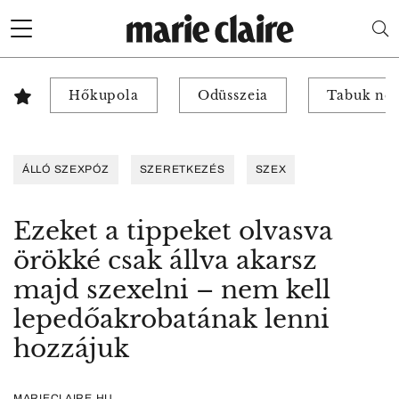
Hőkupola
Odüsszeia
Tabuk nél
ÁLLÓ SZEXPÓZ
SZERETKEZÉS
SZEX
Ezeket a tippeket olvasva
örökké csak állva akarsz
majd szexelni – nem kell
lepedőakrobatának lenni
hozzájuk
MARIECLAIRE.HU