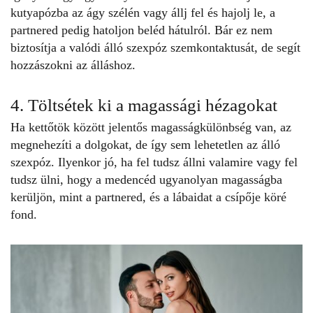
kutyapózba az ágy szélén vagy állj fel és hajolj le, a
partnered pedig hatoljon beléd hátulról. Bár ez nem
biztosítja a valódi álló szexpóz szemkontaktusát, de segít
hozzászokni az álláshoz.
4. Töltsétek ki a magassági hézagokat
Ha kettőtök között jelentős magasságkülönbség van, az
megnehezíti a dolgokat, de így sem lehetetlen az
álló
szexpóz
. Ilyenkor jó, ha fel tudsz állni valamire vagy fel
tudsz ülni, hogy a medencéd ugyanolyan magasságba
kerüljön, mint a partnered, és a lábaidat a csípője köré
fond.