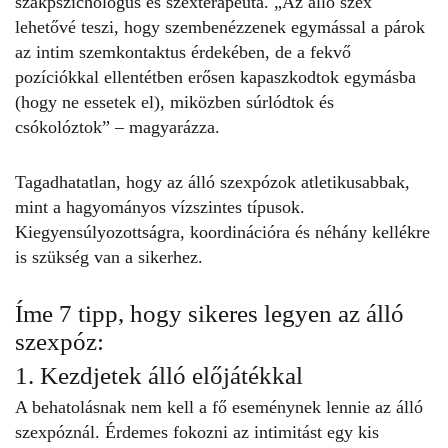
szakpszichológus és szexterapeuta. „Az álló szex
lehetővé teszi, hogy szembenézzenek egymással a párok
az intim szemkontaktus érdekében, de a fekvő
pozíciókkal ellentétben erősen kapaszkodtok egymásba
(hogy ne essetek el), miközben súrlódtok és
csókolóztok” – magyarázza.
Tagadhatatlan, hogy az
álló szexpózok
atletikusabbak,
mint a hagyományos vízszintes típusok.
Kiegyensúlyozottságra, koordinációra és néhány kellékre
is szükség van a sikerhez.
Íme 7 tipp, hogy sikeres legyen az álló
szexpóz:
1. Kezdjetek álló előjátékkal
A behatolásnak nem kell a fő eseménynek lennie az
álló
szexpóznál
. Érdemes fokozni az intimitást egy kis