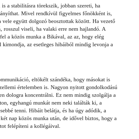
 a stabilitásra törekszik, jobban szereti, ha
rányíthat. Mivel rendkívül
figyelmes főnökként
is,
a vele együtt dolgozó beosztottak között. Ha vezető
, rosszul viseli, ha valaki erre nem hajlandó. A
fel a közös munka a Bikával, az az, hogy elég
l kimondja, az esetleges hibáiból mindig levonja a
ommunikáció, eltökélt szándéka, hogy másokat is
ellemi értelemben is. Nagyon nyitott gondolkodású
len dologra koncentrálni. Ez nem mindig szolgálja a
oton, egyhangú munkát nem neki találták ki, a
sebbé tenni. Hibáit belátja, és ha úgy adódik, a
két nap közös munka után, de idővel biztos, hogy a
t felépíteni a kollégáival.