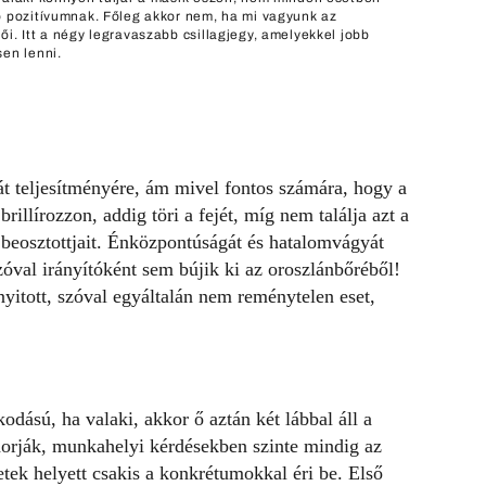
ő pozitívumnak. Főleg akkor nem, ha mi vagyunk az
ői. Itt a négy legravaszabb csillagjegy, amelyekkel jobb
sen lenni.
t teljesítményére, ám mivel fontos számára, hogy a
brillírozzon, addig töri a fejét, míg nem találja azt a
beosztottjait. Énközpontúságát és hatalomvágyát
szóval irányítóként sem bújik ki az oroszlánbőréből!
yitott, szóval egyáltalán nem reménytelen eset,
dású, ha valaki, akkor ő aztán két lábbal áll a
orják, munkahelyi kérdésekben szinte mindig az
retek helyett csakis a konkrétumokkal éri be. Első