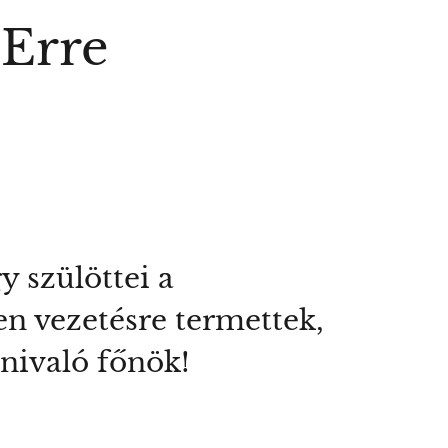
 Erre
y szülöttei a
en vezetésre termettek,
pnivaló főnök!