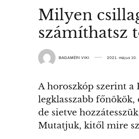
Milyen csill
számíthatsz t
BAGAMÉRI VIKI
2021. május 10.
A horoszkóp szerint a K
legklasszabb főnökök, 
de sietve hozzátesszük
Mutatjuk, kitől mire s