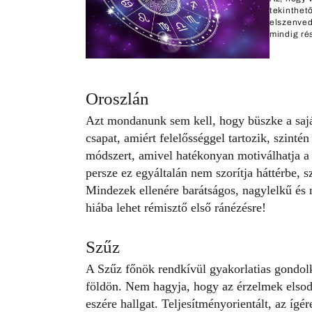
tekinthet
elszenved
mindig ré
Oroszlán
Azt mondanunk sem kell, hogy büszke a sajá
csapat, amiért felelősséggel tartozik, szintén 
módszert, amivel hatékonyan motiválhatja a 
persze ez egyáltalán nem szorítja háttérbe, 
Mindezek ellenére barátságos, nagylelkű és n
hiába lehet rémisztő első ránézésre!
Szűz
A Szűz főnök rendkívül gyakorlatias gondolko
földön. Nem hagyja, hogy az érzelmek elsod
eszére hallgat. Teljesítményorientált, az ígé