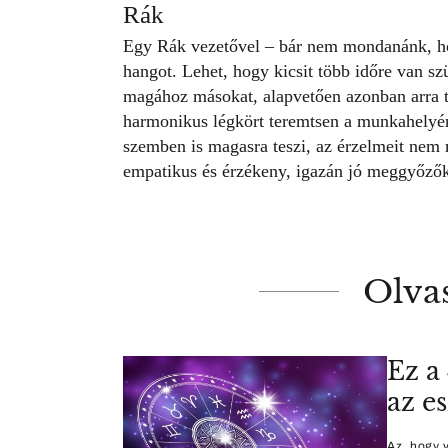
Rák
Egy Rák vezetővel – bár nem mondanánk, ho
hangot. Lehet, hogy kicsit több időre van s
magához másokat, alapvetően azonban arra t
harmonikus légkört teremtsen a munkahelyé
szemben is magasra teszi, az érzelmeit nem
empatikus és érzékeny, igazán jó meggyőző
Olva
Ez a 
az e
Az, hogy 