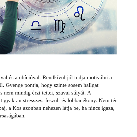
ával és ambícióval. Rendkívül jól tudja motiválni a
éből. Gyenge pontja, hogy szinte sosem hallgat
 nem mindig érzi tettei, szavai súlyát. A
t gyakran stresszes, feszült és lobbanékony. Nem tér
aj, a Kos azonban nehezen látja be, ha nincs igaza,
ársaságában.