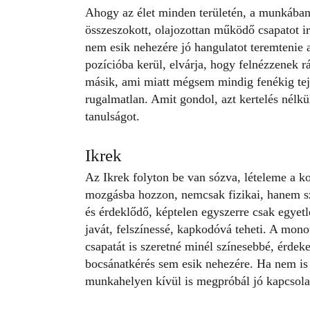
Ahogy az élet minden területén, a munkában is
összeszokott, olajozottan működő csapatot i
nem esik nehezére jó hangulatot teremtenie 
pozícióba kerül, elvárja, hogy felnézzenek rá
másik, ami miatt mégsem mindig fenékig tej
rugalmatlan. Amit gondol, azt kertelés nélkü
tanulságot.
Ikrek
Az Ikrek folyton be van sózva, lételeme a k
mozgásba hozzon, nemcsak fizikai, hanem sz
és érdeklődő, képtelen egyszerre csak egyet
javát, felszínessé, kapkodóvá teheti. A mon
csapatát is szeretné minél színesebbé, érdeke
bocsánatkérés sem esik nehezére. Ha nem is 
munkahelyen kívül is megpróbál jó kapcsolato