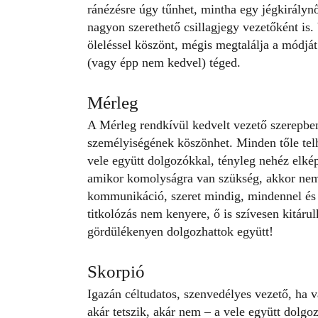
ránézésre úgy tűnhet, mintha egy
jégkirályn
nagyon szerethető csillagjegy vezetőként is.
öleléssel köszönt, mégis megtalálja a módjá
(vagy épp nem kedvel) téged.
Mérleg
A Mérleg rendkívül kedvelt vezető szerepben
személyiségének köszönhet. Minden tőle tel
vele együtt dolgozókkal, tényleg nehéz elké
amikor komolyságra van szükség, akkor nem 
kommunikáció, szeret mindig, mindennel és
titkolózás nem kenyere, ő is szívesen kitáru
gördülékenyen dolgozhattok együtt!
Skorpió
Igazán céltudatos, szenvedélyes vezető, ha v
akár tetszik, akár nem – a vele együtt dolgoz