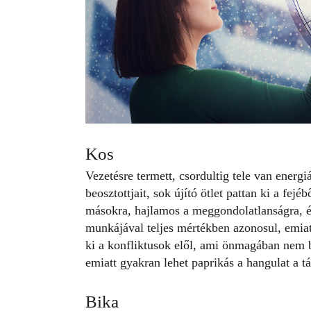
Kos
Vezetésre termett, csordultig tele van energi
beosztottjait, sok újító ötlet pattan ki a fej
másokra, hajlamos a meggondolatlanságra, és
munkájával teljes mértékben azonosul, emiat
ki a konfliktusok elől, ami önmagában nem b
emiatt gyakran lehet paprikás a hangulat a t
Bika