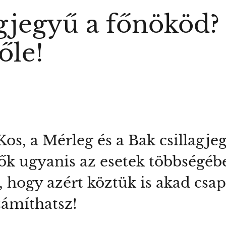
agjegyű a főnököd?
őle!
os, a Mérleg és a Bak csillagjeg
ők ugyanis az esetek többségéb
, hogy azért köztük is akad csa
zámíthatsz!