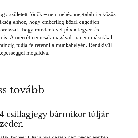
gy született főnök – nem nehéz megtalálni a közös
zükség ahhoz, hogy emberileg közel engedjen
örekszik, hogy mindenkivel jóban legyen és
n is. A mércét nemcsak magával, hanem másokkal
 mindig tudja félretenni a munkahelyén. Rendkívül
képességgel megáldva.
ss tovább
4 csillagjegy bármikor túljár
szeden
valaki könnyen túljár a másik eszén, nem minden esetben