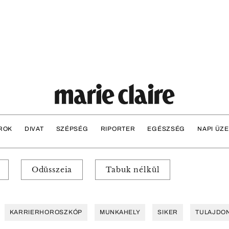
ROK
DIVAT
SZÉPSÉG
RIPORTER
EGÉSZSÉG
NAPI ÜZ
Odüsszeia
Tabuk nélkül
KARRIERHOROSZKÓP
MUNKAHELY
SIKER
TULAJDO