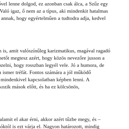
ővel lenne dolgod
, ez azonban csak álca, a Szűz egy
 Való igaz, ő nem az a típus, aki mindenkit hatalmas
t annak, hogy egyértelműen a tudtodra adja, kedvel
 is, amit valószínűleg karizmatikus, magával ragadó
hetőt megtesz azért, hogy közös nevezőre jusson a
pzelni, hogy rosszban legyél vele. Jó a humora, de
ismer tréfát. Fontos számára a jól működő
 mindenkivel kapcsolatban képben lenni. A
lkozik mások előtt, és ha ez kölcsönös,
alamit el akar érni, akkor azért tűzbe megy, és –
óktól is ezt várja el. Nagyon határozott, mindig