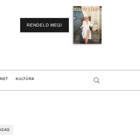
RENDELD MEG!
ENET
KULTÚRA
NSÁG