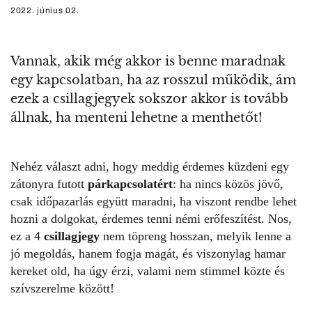
2022. június 02.
Vannak, akik még akkor is benne maradnak
egy kapcsolatban, ha az rosszul működik, ám
ezek a csillagjegyek sokszor akkor is tovább
állnak, ha menteni lehetne a menthetőt!
Nehéz választ adni, hogy meddig érdemes küzdeni egy
zátonyra futott
párkapcsolatért
: ha nincs közös jövő,
csak időpazarlás együtt maradni, ha viszont rendbe lehet
hozni a dolgokat, érdemes tenni némi erőfeszítést. Nos,
ez a 4
csillagjegy
nem töpreng hosszan, melyik lenne a
jó megoldás, hanem fogja magát, és viszonylag hamar
kereket old, ha úgy érzi, valami nem stimmel közte és
szívszerelme között!