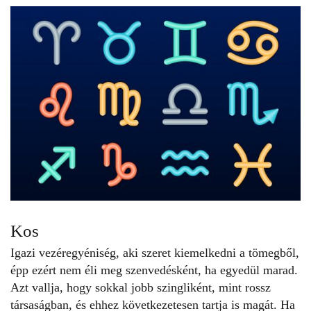
Kos
Igazi vezéregyéniség, aki szeret kiemelkedni a tömegből,
épp ezért nem éli meg szenvedésként, ha egyedül marad.
Azt vallja, hogy sokkal jobb szingliként, mint rossz
társaságban, és ehhez következetesen tartja is magát. Ha