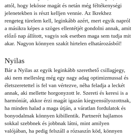
attól
, hogy lekösse magát és netán még féltékenységi
jelenetekben is részt kelljen vennie. Az Ikrekhez
rengeteg türelem kell, leginkább azért, mert egyik napról
a másikra képes a szöges ellentétjét gondolni annak, amit
előző nap állított, vagyis sok esetben maga sem tudja mit
akar. Nagyon könnyen szakít hirtelen elhatározásból!
Nyilas
Bár
a Nyilas az egyik leginkább szerethető csillagjegy
,
aki nem mellesleg még egy nagy adag optimizmussal és
életszeretettel is fel van vértezve, néha feladja a leckét
annak, aki mellette horgonyzott le. Szereti és keresi is a
harmóniát, akkor érzi magát igazán kiegyensúlyozottnak,
ha minden halad a maga útján, a váratlan fordulatok és
bonyodalmak könnyen kibillentik. Partnerét hajlamos
sokkal szebbnek és jobbnak látni, mint amilyen
valójában, ha pedig felszáll a rózsaszín köd, könnyen