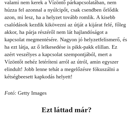
valami
nem kerek a Vízöntő párkapcsolatában
, nem
húzza fel azonnal a nyúlcipőt, csak csendben őrlődik
azon, mi lesz, ha a helyzet tovább romlik. A kisebb
csalódások kezdik kikövezni az útját a kijárat felé, főleg
akkor, ha párja részéről nem lát hajlandóságot a
kapcsolat megmentésére. Nagyon jó helyzetfelismerő, és
ha ezt látja, az ő lelkesedése is pikk-pakk elillan. Ez
azért veszélyes a kapcsolat szempontjából, mert a
Vízöntőt nehéz letéríteni arról az útról, amin egyszer
elindult! Jobb lenne tehát a megelőzésre fókuszálni a
kétségbeesett kapkodás helyett!
Fotó:
Getty Images
Ezt láttad már?