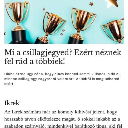
Mi a csillagjegyed? Ezért néznek
fel rád a többiek!
Hiába érzed úgy néha, hogy nincs benned semmi különös, hidd el,
minden csillagjegy nagyszerű valamiért. A tiédről is megtudhatod,
miért!
Ikrek
Az Ikrek számára már az komoly kihívást jelent, hogy
hosszabb távon elkötelezze magát, ő sokkal inkább az a
szabadon szárnyaló, mindenkivel barátkozó típus, aki
fél