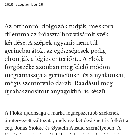
2019. szeptember 25.
Az otthonról dolgozók tudják, mekkora
dilemma az íróasztalhoz vásárolt szék
kérdése. A szépek ugyanis nem túl
gerincbarátok, az egészségesek pedig
elrontják a légies enteriőrt... A Flokk
forgószéke azonban megfelelő módon
megtámasztja a gerincünket és a nyakunkat,
mégis szemrevaló darab. Ráadásul még
újrahasznosított anyagokból is készül.
A
Flokk
újdonsága a márka legnépszerűbb székének
újratervezett változata, melyhez két designert is felkért a
cég, Jonas Stokke és Øystein Austad személyében. A