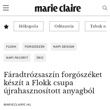
Hőkupola
Odüsszeia
Tabuk nél
FLOKK
FORGÓSZÉK
NAPI DESIGN
NAPI FAVORIT
ÖKO
Fáradtrózsaszín forgószéket
készít a Flokk csupa
újrahasznosított anyagból
MARIECLAIRE.HU