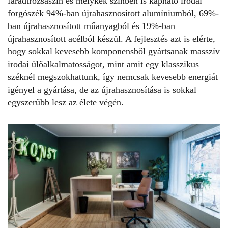
fáradtrózsaszín és mélykék színben is kapható irodai
forgószék 94%-ban újrahasznosított alumíniumból, 69%-
ban újrahasznosított műanyagból és 19%-ban
újrahasznosított acélból készül. A fejlesztés azt is elérte,
hogy sokkal kevesebb komponensből gyártsanak masszív
irodai ülőalkalmatosságot, mint amit egy klasszikus
széknél megszokhattunk, így nemcsak kevesebb energiát
igényel a gyártása, de az újrahasznosítása is sokkal
egyszerűbb lesz az élete végén.