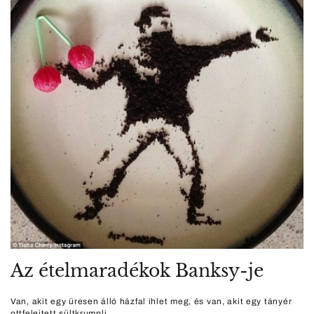
Az ételmaradékok Banksy-je
Van, akit egy üresen álló házfal ihlet meg, és van, akit egy tányér
ottfelejtett sültkrumpli.