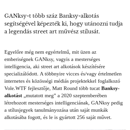
GANksy-t több száz Banksy-alkotás
segítségével képezték ki, hogy utánozni tudja
a legendás street art művész stílusát.
Egyelőre még nem egyértelmű, mit üzen az
emberiségnek GANksy, vagyis a mesterséges
intelligencia, aki street art alkotások készítésére
specializálódott. A többnyire vicces és/vagy értelmetlen
internetes és közösségi médiás projektekkel foglalkozó
Vole.WTF fejlesztője, Matt Round több tucat
Banksy-
alkotást
„mutatott meg” a 2020 szeptemberében
létrehozott mesterséges intelligenciának, GANksy pedig
a stílusjegyek tanulmányozása után saját munkák
alkotásába fogott, és le is gyártott 256 saját művet.