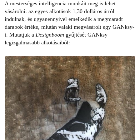
A mesterséges intelligencia munkáit meg is lehet
vásárolni: az egyes alkotások 1,30 dolláros árról
indulnak, és ugyanennyivel emelkedik a megmaradt
darabok értéke, miután valaki megvásárolt egy GANksy-
t. Mutatjuk a
Designboom
gyűjtését GANksy
legizgalmasabb alkotásaiból: