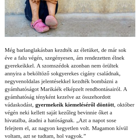
Még barlanglakásban kezdték az életüket, de már sok
éve a falu végén, szegényesen, ám rendezetten élnek
gyerekeikkel. A szomszédok azonban nem örültek
annyira a beköltöző sokgyerekes cigány családnak,
negyvenoldalas jelentésekkel kezdték bombázni a
gyámhatóságot Marikáék elképzelt rendbontásairól. A
gyámhatóság tényként kezelve az összehordott
vádaskodást,
gyermekeik kiemeléséről döntött
, október
végén neki kellett saját kezűleg bevinnie őket a
hivatalba, átadni a hatóságnak. „
Azt a napot sose
felejtem el, az nagyon kegyetlen volt. Magamon kívül
voltam, azt se tudtam, hol vagyok.”