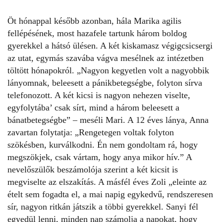
Öt hónappal később azonban, hála Marika agilis
fellépésének, most hazafele tartunk három boldog
gyerekkel a hátsó ülésen. A két kiskamasz végigcsicsergi
az utat, egymás szavába vágva mesélnek az intézetben
töltött hónapokról. „
Nagyon kegyetlen volt a nagyobbik
lányomnak, beleesett a pánikbetegségbe, folyton sírva
telefonozott. A két kicsi is nagyon nehezen viselte,
egyfolytába’ csak sírt, mind a három beleesett a
bánatbetegségbe” –
meséli Mari.
A 12 éves lánya, Anna
zavartan folytatja
: „Rengetegen voltak folyton
szökésben, kurválkodni. Én nem gondoltam rá, hogy
megszökjek, csak vártam, hogy anya mikor hív.”
A
nevelőszülők beszámolója szerint a két kicsit is
megviselte az elszakítás. A másfél éves Zoli
„eleinte az
ételt sem fogadta el, a mai napig egykedvű, rendszeresen
sír, nagyon ritkán játszik a többi gyerekkel. Sanyi fél
egyedül lenni, minden nap számolja a napokat, hogy