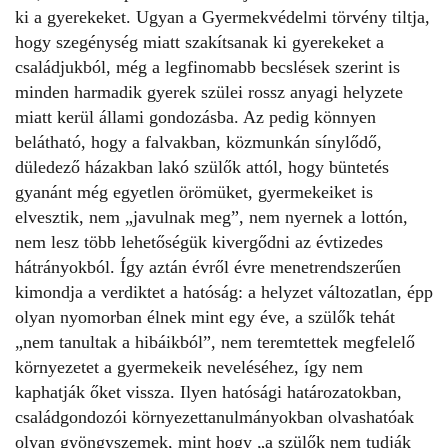
ki a gyerekeket. Ugyan a Gyermekvédelmi törvény tiltja,
hogy szegénység miatt szakítsanak ki gyerekeket a
családjukból, még a legfinomabb becslések szerint is
minden harmadik gyerek szülei rossz anyagi helyzete
miatt kerül állami gondozásba.
Az pedig könnyen
belátható, hogy a falvakban, közmunkán sínylődő,
düledező házakban lakó szülők attól, hogy büntetés
gyanánt még egyetlen örömüket, gyermekeiket is
elvesztik, nem „javulnak meg”, nem nyernek a lottón,
nem lesz több lehetőségük kivergődni az évtizedes
hátrányokból. Így aztán évről évre menetrendszerűen
kimondja a verdiktet a hatóság: a helyzet változatlan, épp
olyan nyomorban élnek mint egy éve, a szülők tehát
„nem tanultak a hibáikból”, nem teremtettek megfelelő
környezetet a gyermekeik neveléséhez, így nem
kaphatják őket vissza. Ilyen hatósági határozatokban,
családgondozói környezettanulmányokban olvashatóak
olyan
gyöngyszemek
, mint hogy „a szülők nem tudják