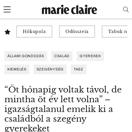
Hőkupola
Odüsszeia
Tabuk nél
ÁLLAMI GONDOZÁS
CSALÁD
GYEREKEK
KIEMELÉS
SZEGÉNYSÉG
TASZ
“Öt hónapig voltak távol, de
mintha öt év lett volna” –
igazságtalanul emelik ki a
családból a szegény
gyerekeket