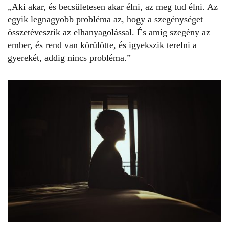
„Aki akar, és becsületesen akar élni, az meg tud élni. Az
egyik legnagyobb probléma az, hogy a szegénységet
összetévesztik az elhanyagolással. És amíg szegény az
ember, és rend van körülötte, és igyekszik terelni a
gyerekét, addig nincs probléma.”