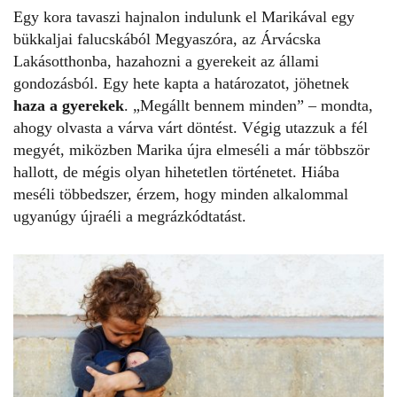
Egy kora tavaszi hajnalon indulunk el Marikával egy
bükkaljai falucskából Megyaszóra, az Árvácska
Lakásotthonba, hazahozni a gyerekeit az állami
gondozásból. Egy hete kapta a határozatot, jöhetnek
haza a gyerekek
. „
Megállt bennem minden
” – mondta,
ahogy olvasta a várva várt döntést. Végig utazzuk a fél
megyét, miközben Marika újra elmeséli a már többször
hallott, de mégis olyan hihetetlen történetet. Hiába
meséli többedszer, érzem, hogy minden alkalommal
ugyanúgy újraéli a megrázkódtatást.