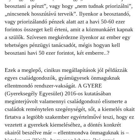
beosztani a pénzt”, vagy hogy „nem tudnak priorizálni”,
„nincsenek hosszútávú terveik”. Ilyenkor a beosztandó,
vagy priorizálandó pénzek alatt azt a havi 50-60 ezer
forintos összeget kell érteni, amit a közmunkáért kapnak
a szülők. Szívesen megkérdezne ilyenkor az ember egy
tehetséges pénzügyi tanácsadót, mégis hogyan kell
beosztani havi 50 ezer forintot, két emberre..?
Ezek a meglepő, cinikus megállapítások jól példázzák
egyes családgondozók, gyámügyesek önmaguknak
ellentmondó rendszer-vakságát. A GYERE
(Gyereksegély Egyesület) 2016-os kutatásában
meginterjúvolt valamennyi családgondozó
elismerte a
családok reménytelen szegénységét, sőt, a kiemelés okait
firtatva a legtöbb szakember egyértelművé teszi, hogy ez
vezetett a gyerekek kiemeléséhez, a döntés konkrét
okairól beszélve már – ellentmondva önmaguknak is –