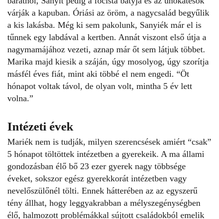
barátnői, Sanyit pedig a focista bátyja és az unokatesók
várják a kapuban. Óriási az öröm, a nagycsalád begyűlik
a kis lakásba. Még ki sem pakolunk, Sanyiék már el is
tűnnek egy labdával a kertben. Annát viszont első útja a
nagymamájához vezeti, aznap már őt sem látjuk többet.
Marika majd kiesik a száján, úgy mosolyog, úgy szorítja
másfél éves fiát, mint aki többé el nem engedi. “
Öt
hónapot voltak távol, de olyan volt, mintha 5 év lett
volna.”
Intézeti évek
Mariék nem is tudják, milyen szerencsések amiért “csak”
5 hónapot töltöttek intézetben a gyerekeik. A ma állami
gondozásban élő bő 23 ezer gyerek nagy többsége
éveket, sokszor egész gyerekkorát intézetben vagy
nevelőszülőnél tölti. Ennek hátterében az az egyszerű
tény állhat, hogy leggyakrabban a mélyszegénységben
élő, halmozott problémákkal sújtott családokból emelik