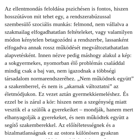
Az ellentmondás feloldása pszichésen is fontos, hiszen
hosszútávon mit tehet egy, a rendszerabúzussal
szembesülő szociális munkás: felmond, nem vállalva a
szakmailag elfogadhatatlan feltételeket, vagy valamilyen
módon kénytelen betagozódni a rendszerbe, lassanként
elfogadva annak rossz működését megváltoztathatatlan
alapvetésként. Innen nézve pedig máshogy alakul a kép:
a sokgyermekes, nyomorban élő problémás családdal
mindig csak a baj van, nem igazodnak a többségi
társadalom normarendszeréhez. „Nem működnek együtt”
a szakemberrel, és nem is „akarnak változtatni” az
életmódjukon. Ez vezet aztán gyermekkiemeléshez. És
ezzel be is zárul a kör: hiszen nem a szegénység miatt
vesztik el a szülők a gyerekeiket – mondják, hanem mert
elhanyagolják a gyerekeket, és nem működtek együtt a
segítő szakemberekkel. Az előítéletességnek és a
bizalmatlanságnak ez az ostora különösen gyakran