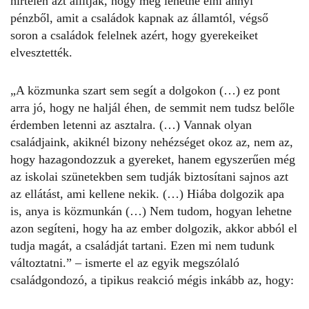
hirtelen azt állítják, hogy meg lehetne élni annyi
pénzből, amit a családok kapnak az államtól, végső
soron a családok felelnek azért, hogy gyerekeiket
elvesztették.
„A közmunka szart sem segít a dolgokon (…) ez pont
arra jó, hogy ne haljál éhen, de semmit nem tudsz belőle
érdemben letenni az asztalra. (…) Vannak olyan
családjaink, akiknél bizony nehézséget okoz az, nem az,
hogy hazagondozzuk a gyereket, hanem egyszerűen még
az iskolai szünetekben sem tudják biztosítani sajnos azt
az ellátást, ami kellene nekik. (…) Hiába dolgozik apa
is, anya is közmunkán (…) Nem tudom, hogyan lehetne
azon segíteni, hogy ha az ember dolgozik, akkor abból el
tudja magát, a családját tartani. Ezen mi nem tudunk
változtatni.”
– ismerte el az egyik megszólaló
családgondozó, a tipikus reakció mégis inkább az, hogy: