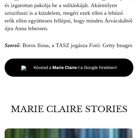
és izgatottan pakolja be a sulitáskáját. Akármilyen
sziszifuszi is a küzdelem, megéri ezek ellen a lehúzó
erők ellen együttesen fellépni, hogy minden Árvácskából
újra Anna lehessen.
Szerző
: Boros Ilona, a TASZ jogásza
Fotó
: Getty Images
Kövesd a
Marie Claire
-t a Google hírekben!
MARIE CLAIRE STORIES