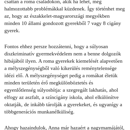
csattan a roma családokon, akik ha lehet, még
halmozottabb problémákkal küzdenek. Így történhet meg
az, hogy az északkelet-magyarországi megyékben
minden 10 állami gondozott gyerekből 7 vagy 8 cigány
gyerek.
Fontos ehhez persze hozzátenni, hogy a súlyosan
diszkriminatív gyermekvédelem nem a benne dolgozók
hibájából ilyen. A roma gyerekek kiemelését alapvetően
a mélyszegénységből való kikerülés reménytelensége
idézi elő. A mélyszegénységet pedig a romákat életük
minden területén érő megkülönböztetés és
egyenlőtlenség súlyosbítja: a szegregált lakhatás, ahol
elfogy az aszfalt, a színcigány iskola, ahol elkülönítve
oktatják, de inkább tárolják a gyerekeket, és ugyanígy a
többgenerációs munkanélküliség.
Ahogy hazaindulok, Anna már hazaért a nagymamájától,