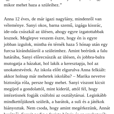
mikor mehet haza a szüleihez.”
Anna 12 éves, de már igazi nagylány, mindenről van
véleménye. Sanyi okos, barna szemű, izgága kissrác,
ide-oda csúszkál az ülésen, ahogy egyre izgatottabbak
lesznek. Meglepve veszem észre, hogy én is egyre
jobban izgulok, mintha én térnék haza 5 hónap után egy
furcsa kirándulásról a szüleimhez. Amint beérünk a falu
határába, Sanyi előrecsúszik az ülésen, és jobbra-balra
mutogatja a házakat, hol lakik a keresztapja, hol az
unokatestvérek. Az iskola előtt elgurulva Anna felkiált:
akkor holnap már mehetek iskolába? –
Marika nevetve
biztosítja róla, persze hogy mehet. Sanyi viszont kicsit
megijed a gondolattól, mint kiderül, attól fél, hogy
intézetis
nek fogják csúfolni az osztálytársai. Leginkább
mindkettőjüknek szüleik, a barátok, a suli és a játékok
hiányoztak. Nem csoda, hogy amint megérkezünk, Annát