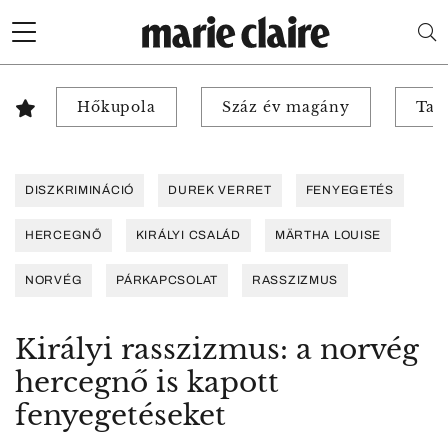
Hőkupola
Száz év magány
Tab
DISZKRIMINÁCIÓ
DUREK VERRET
FENYEGETÉS
HERCEGNŐ
KIRÁLYI CSALÁD
MÄRTHA LOUISE
NORVÉG
PÁRKAPCSOLAT
RASSZIZMUS
Királyi rasszizmus: a norvég
hercegnő is kapott
fenyegetéseket