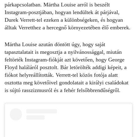
párkapcsolatban.
Märtha Louise arról is beszélt
Instagram-posztjában, hogyan lendültek át párjával,
Durek Verrett-tel ezeken a különbségeken, és hogyan
álltak Verretthez a hercegnő környezetében élő emberek.
Märtha Louise azután döntött úgy, hogy saját
tapasztalatait is megosztja a nyilvánossággal, miután
feltörték Instagram-fiókját azt követően, hogy George
Floyd haláláról posztolt. Bár letörölték addigi képeit, a
fiókot helyreállították. Verrett-tel közös fotója alatt
osztotta meg követőivel gondolatait a királyi családokat
is sújtó rasszizmusról és a fehér felsőbbrendűségről.