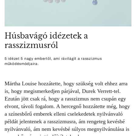
Húsbavágó idézetek a
rasszizmusról
5 idézet 5 nagy embertől, ami rávilágít a rasszizmus
működésmódjaira.
Märtha Louise hozzátette, hogy szükség volt ehhez arra
is, hogy megismerkedjen párjával, Durek Verrett-tel.
Ezután jött csak rá, hogy a rasszizmus nem csupán egy
elvont, távoli fogalom. A hercegnő hozzátette még, hogy
a színesbőrű emberek elleni cselekedetek nyilvánvaló
példát jelentenek a rasszizmusra, ám rengeteg kevésbé
nyilvánvaló, ám nem kevésbé súlyos megnyilvánulása is