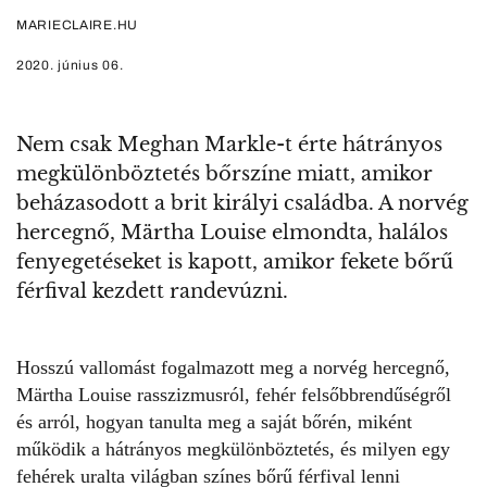
MARIECLAIRE.HU
2020. június 06.
Nem csak Meghan Markle-t érte hátrányos
megkülönböztetés bőrszíne miatt, amikor
beházasodott a brit királyi családba. A norvég
hercegnő, Märtha Louise elmondta, halálos
fenyegetéseket is kapott, amikor fekete bőrű
férfival kezdett randevúzni.
Hosszú vallomást fogalmazott meg a norvég hercegnő,
Märtha Louise
rasszizmusról, fehér felsőbbrendűségről
és arról, hogyan tanulta meg a saját bőrén, miként
működik a hátrányos megkülönböztetés, és milyen egy
fehérek uralta világban színes bőrű férfival lenni