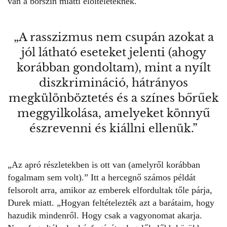
van a bőrszín miatti előítéleteknek.
„A rasszizmus nem csupán azokat a
jól látható eseteket jelenti (ahogy
korábban gondoltam), mint a nyílt
diszkrimináció, hátrányos
megkülönböztetés és a színes bőrűek
meggyilkolása, amelyeket könnyű
észrevenni és kiállni ellenük.”
„Az apró részletekben is ott van (amelyről korábban
fogalmam sem volt).” Itt a hercegnő számos példát
felsorolt arra, amikor az emberek elfordultak tőle párja,
Durek miatt. „Hogyan feltételezték azt a barátaim, hogy
hazudik mindenről. Hogy csak a vagyonomat akarja.