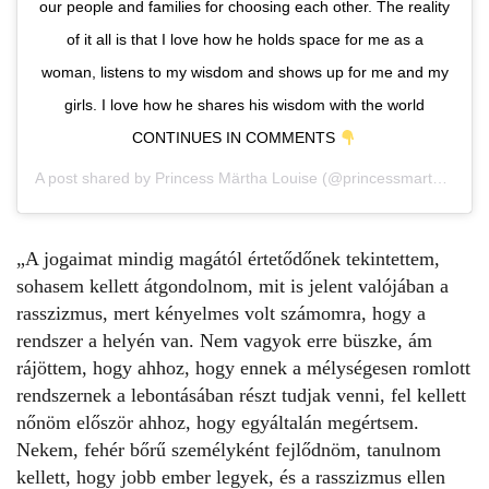
our people and families for choosing each other. The reality
of it all is that I love how he holds space for me as a
woman, listens to my wisdom and shows up for me and my
girls. I love how he shares his wisdom with the world
CONTINUES IN COMMENTS
A post shared by
Princess Märtha Louise
(@princessmarthalouise) on
„A jogaimat mindig magától értetődőnek tekintettem,
sohasem kellett átgondolnom, mit is jelent valójában a
rasszizmus, mert kényelmes volt számomra, hogy a
rendszer a helyén van. Nem vagyok erre büszke, ám
rájöttem, hogy ahhoz, hogy ennek a mélységesen romlott
rendszernek a lebontásában részt tudjak venni, fel kellett
nőnöm először ahhoz, hogy egyáltalán megértsem.
Nekem, fehér bőrű személyként fejlődnöm, tanulnom
kellett, hogy jobb ember legyek, és a rasszizmus ellen