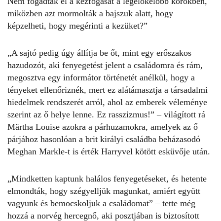
Nem fogadták el a kézfogását a legelőkelőbb körökben,
miközben azt mormolták a bajszuk alatt, hogy
képzelheti, hogy megérinti a kezüket?”
„A sajtó pedig úgy állítja be őt, mint egy erőszakos
hazudozót, aki fenyegetést jelent a családomra és rám,
megosztva egy informátor történetét anélkül, hogy a
tényeket ellenőriznék, mert ez alátámasztja a társadalmi
hiedelmek rendszerét arról, ahol az emberek véleménye
szerint az ő helye lenne.
Ez rasszizmus!
” – világított rá
Märtha Louise azokra a párhuzamokra, amelyek az ő
párjához hasonlóan a brit királyi családba beházasodó
Meghan Markle-t is érték Harryvel kötött esküvője után.
„Mindketten kaptunk halálos fenyegetéseket, és hetente
elmondták, hogy szégyelljük magunkat, amiért együtt
vagyunk és bemocskoljuk a családomat” – tette még
hozzá a norvég hercegnő, aki posztjában is biztosított