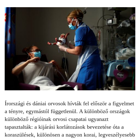
Írországi és dániai orvosok hívták fel először a figyelmet
a tényre, egymástól függetlenül. A különböző országok
különböző régióinak orvosi csapatai ugyanazt
tapasztalták: a kijárási korlátozások bevezetése óta a
koraszülések, különösen a nagyon korai, legveszélyesebb