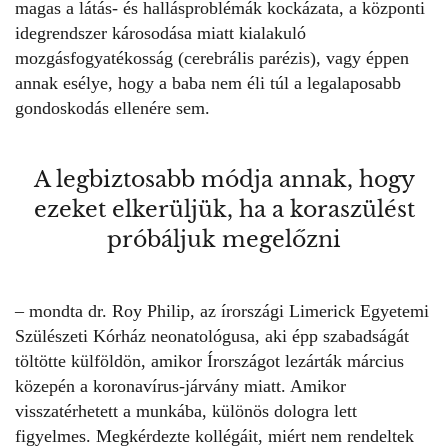
magas a látás- és hallásproblémák kockázata, a központi
idegrendszer károsodása miatt kialakuló
mozgásfogyatékosság (cerebrális parézis), vagy éppen
annak esélye, hogy a baba nem éli túl a legalaposabb
gondoskodás ellenére sem.
A legbiztosabb módja annak, hogy
ezeket elkerüljük, ha a koraszülést
próbáljuk megelőzni
– mondta dr. Roy Philip, az írországi Limerick Egyetemi
Szülészeti Kórház neonatológusa, aki épp szabadságát
töltötte külföldön, amikor Írországot lezárták március
közepén a koronavírus-járvány miatt. Amikor
visszatérhetett a munkába, különös dologra lett
figyelmes. Megkérdezte kollégáit, miért nem rendeltek