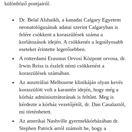
különböző pontjairól.
Dr. Belal Alshaikh, a kanadai Calgary Egyetem
neonatológusának adatai szerint Calgaryban is
felére csökkent a koraszülések száma a
korlátozások idején. A csökkenés a legsúlyosabb
eseteket érintette legerősebben.
A rotterdami Erasmus Orvosi Központ orvosa, dr.
Irwin Reiss is észlelt némi csökkenést a
koraszülések számában.
Az ausztráliai Melbourne klinikáján olyan kevés
koraszülött volt a karantén idején, hogy még a
kórház adminisztrátorának is feltűnt. Meg is
kérdezte a kórház vezetőjétől, dr. Dan Casalaztól,
mi történhetett.
Az amerikai Nashville gyermekkórházában dr.
Stephen Patrick arról számolt be, hogy a