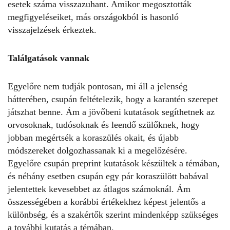
esetek száma visszazuhant. Amikor megosztották
megfigyeléseiket, más országokból is hasonló
visszajelzések érkeztek.
Találgatások vannak
Egyelőre nem tudják pontosan, mi áll a jelenség
hátterében, csupán feltételezik, hogy a karantén szerepet
játszhat benne. Ám a jövőbeni kutatások segíthetnek az
orvosoknak, tudósoknak és leendő szülőknek, hogy
jobban megértsék a koraszülés okait, és újabb
módszereket dolgozhassanak ki a megelőzésére.
Egyelőre csupán preprint kutatások készültek a témában,
és néhány esetben csupán egy pár koraszülött babával
jelentettek kevesebbet az átlagos számoknál. Ám
összességében a korábbi értékekhez képest jelentős a
különbség, és a szakértők szerint mindenképp szükséges
a további kutatás a témában.