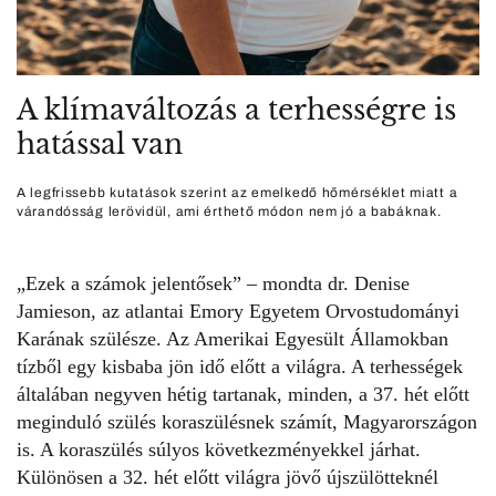
A klímaváltozás a terhességre is
hatással van
A legfrissebb kutatások szerint az emelkedő hőmérséklet miatt a
várandósság lerövidül, ami érthető módon nem jó a babáknak.
„Ezek a számok jelentősek” – mondta dr. Denise
Jamieson, az atlantai Emory Egyetem Orvostudományi
Karának szülésze. Az Amerikai Egyesült Államokban
tízből egy kisbaba jön idő előtt a világra. A terhességek
általában negyven hétig tartanak, minden, a 37. hét előtt
meginduló szülés koraszülésnek számít, Magyarországon
is. A koraszülés súlyos következményekkel járhat.
Különösen a 32. hét előtt világra jövő újszülötteknél