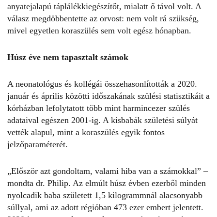
anyatejalapú táplálékkiegészítőt, mialatt ő távol volt. A
válasz megdöbbentette az orvost: nem volt rá szükség,
mivel egyetlen koraszülés sem volt egész hónapban.
Húsz éve nem tapasztalt számok
A neonatológus és kollégái összehasonlították a 2020.
január és április közötti időszakának szülési statisztikáit a
kórházban lefolytatott több mint harmincezer szülés
adataival egészen 2001-ig. A kisbabák születési súlyát
vették alapul, mint a koraszülés egyik fontos
jelzőparaméterét.
„Először azt gondoltam, valami hiba van a számokkal” –
mondta dr. Philip. Az elmúlt húsz évben ezerből minden
nyolcadik baba született 1,5 kilogrammnál alacsonyabb
súllyal, ami az adott régióban 473 ezer embert jelentett.