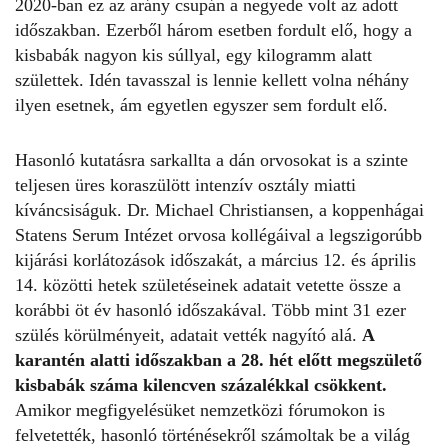
2020-ban ez az arány csupán a negyede volt az adott
időszakban. Ezerből három esetben fordult elő, hogy a
kisbabák nagyon kis súllyal, egy kilogramm alatt
születtek. Idén tavasszal is lennie kellett volna néhány
ilyen esetnek, ám egyetlen egyszer sem fordult elő.
Hasonló kutatásra sarkallta a dán orvosokat is a szinte
teljesen üres koraszülött intenzív osztály miatti
kíváncsiságuk. Dr. Michael Christiansen, a koppenhágai
Statens Serum Intézet orvosa kollégáival a legszigorúbb
kijárási korlátozások időszakát, a március 12. és április
14. közötti hetek születéseinek adatait vetette össze a
korábbi öt év hasonló időszakával. Több mint 31 ezer
szülés körülményeit, adatait vették nagyító alá.
A
karantén alatti időszakban a 28. hét előtt megszülető
kisbabák száma kilencven százalékkal csökkent.
Amikor megfigyelésüket nemzetközi fórumokon is
felvetették, hasonló történésekről számoltak be a világ