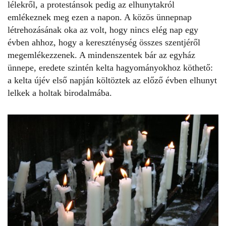
lélekről, a protestánsok pedig az elhunytakról
emlékeznek meg ezen a napon. A közös ünnepnap
létrehozásának oka az volt, hogy nincs elég nap egy
évben ahhoz, hogy a kereszténység összes szentjéről
megemlékezzenek. A
mindenszentek
bár az egyház
ünnepe, eredete szintén kelta hagyományokhoz köthető:
a kelta újév első napján költöztek az előző évben elhunyt
lelkek a holtak birodalmába.