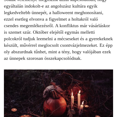
egyáltalán indokolt-e az angolszász kultúra egyik
legkedveltebb ünnepét, a
halloweent
meghonosítani,
ezzel esetleg elvonva a figyelmet a holtakról való
csendes megemlékezésről. A konfliktus már vásárláskor
is szemet szúr. Október elejétől egymás melletti
polcokról tudjuk leemelni a mécseseket és a gyerekeknek
készült, művérrel meglocsolt csontvázjelmezeket. Ez épp
oly abszurdnak tűnhet, mint a tény, hogy valójában ezek
az ünnepek szorosan összekapcsolódnak.