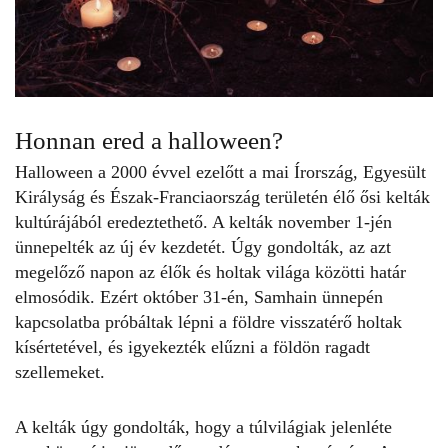
Honnan ered a halloween?
Halloween a 2000 évvel ezelőtt a mai Írország, Egyesült
Királyság és Észak-Franciaország területén élő ősi kelták
kultúrájából eredeztethető. A kelták november 1-jén
ünnepelték az új év kezdetét. Úgy gondolták, az azt
megelőző napon az élők és holtak világa közötti határ
elmosódik. Ezért október 31-én, Samhain ünnepén
kapcsolatba próbáltak lépni a földre visszatérő holtak
kísértetével, és igyekezték elűzni a földön ragadt
szellemeket.
A kelták úgy gondolták, hogy a túlvilágiak jelenléte