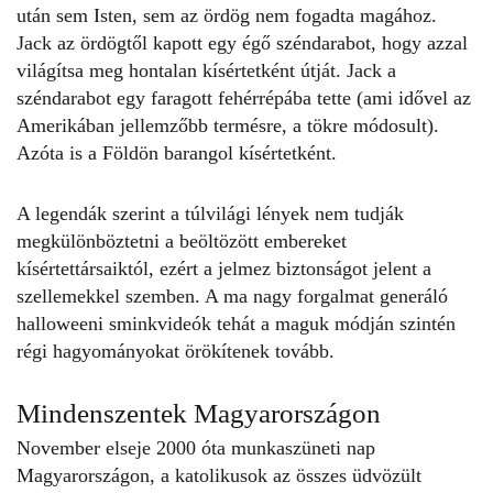
után sem Isten, sem az ördög nem fogadta magához.
Jack az ördögtől kapott egy égő széndarabot, hogy azzal
világítsa meg hontalan kísértetként útját. Jack a
széndarabot egy faragott fehérrépába tette (ami idővel az
Amerikában jellemzőbb termésre, a tökre módosult).
Azóta is a Földön barangol kísértetként.
A legendák szerint a túlvilági lények nem tudják
megkülönböztetni a beöltözött embereket
kísértettársaiktól, ezért a jelmez biztonságot jelent a
szellemekkel szemben. A ma nagy forgalmat generáló
halloweeni sminkvideók tehát a maguk módján szintén
régi hagyományokat örökítenek tovább.
Mindenszentek Magyarországon
November elseje 2000 óta munkaszüneti nap
Magyarországon, a katolikusok az összes üdvözült