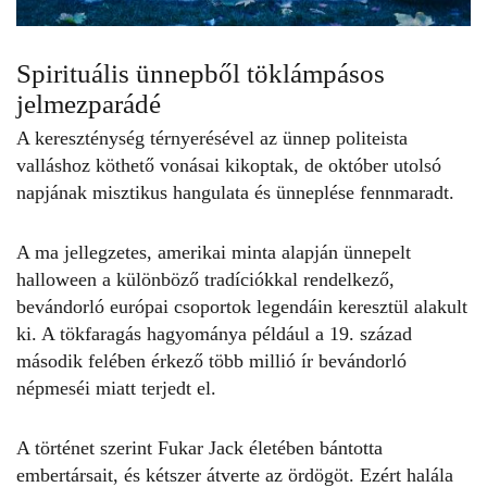
Spirituális ünnepből töklámpásos
jelmezparádé
A kereszténység térnyerésével az ünnep politeista
valláshoz köthető vonásai kikoptak, de október utolsó
napjának misztikus hangulata és ünneplése fennmaradt.
A ma jellegzetes, amerikai minta alapján ünnepelt
halloween
a különböző tradíciókkal rendelkező,
bevándorló európai csoportok legendáin keresztül alakult
ki. A tökfaragás hagyománya például a 19. század
második felében érkező több millió ír bevándorló
népmeséi miatt terjedt el.
A történet szerint Fukar Jack életében bántotta
embertársait, és kétszer átverte az ördögöt. Ezért halála