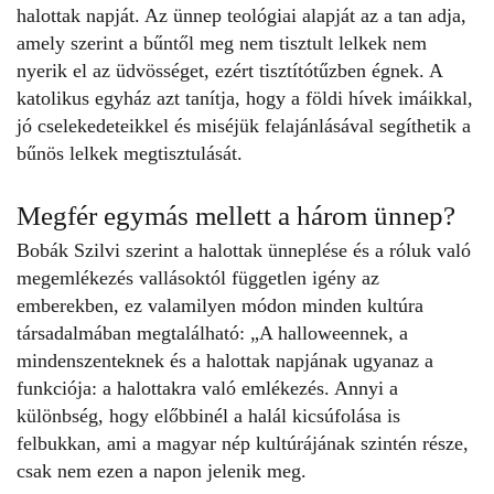
halottak napját
. Az ünnep teológiai alapját az a tan adja,
amely szerint a bűntől meg nem tisztult lelkek nem
nyerik el az üdvösséget, ezért tisztítótűzben égnek. A
katolikus egyház azt tanítja, hogy a földi hívek imáikkal,
jó cselekedeteikkel és miséjük felajánlásával segíthetik a
bűnös lelkek megtisztulását.
Megfér egymás mellett a három ünnep?
Bobák Szilvi szerint a halottak ünneplése és a róluk való
megemlékezés vallásoktól független igény az
emberekben, ez valamilyen módon minden kultúra
társadalmában megtalálható: „A halloweennek, a
mindenszenteknek és a
halottak napjának
ugyanaz a
funkciója: a halottakra való emlékezés. Annyi a
különbség, hogy előbbinél a halál kicsúfolása is
felbukkan, ami a magyar nép kultúrájának szintén része,
csak nem ezen a napon jelenik meg.