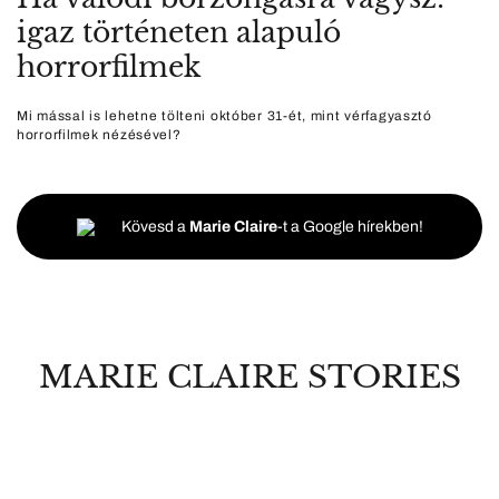
igaz történeten alapuló
horrorfilmek
Mi mással is lehetne tölteni október 31-ét, mint vérfagyasztó
horrorfilmek nézésével?
Kövesd a
Marie Claire
-t a Google hírekben!
MARIE CLAIRE STORIES