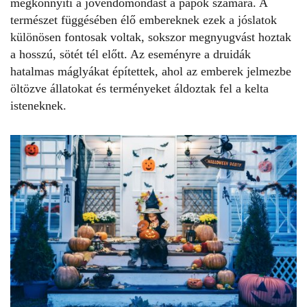
megkönnyíti a jövendőmondást a papok számára. A
természet függésében élő embereknek ezek a jóslatok
különösen fontosak voltak, sokszor megnyugvást hoztak
a hosszú, sötét tél előtt. Az eseményre a druidák
hatalmas máglyákat építettek, ahol az emberek jelmezbe
öltözve állatokat és terményeket áldoztak fel a kelta
isteneknek.