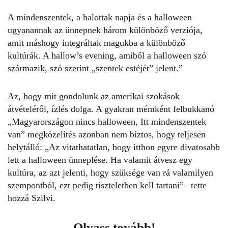
A mindenszentek, a halottak napja és a halloween
ugyanannak az ünnepnek három különböző verziója,
amit máshogy integráltak magukba a különböző
kultúrák. A hallow’s evening, amiből a halloween szó
származik, szó szerint „szentek estéjét” jelent.”
Az, hogy mit gondolunk az amerikai szokások
átvételéről, ízlés dolga. A gyakran mémként felbukkanó
„Magyarországon nincs halloween, Itt mindenszentek
van” megközelítés azonban nem biztos, hogy teljesen
helytálló: „Az vitathatatlan, hogy itthon egyre divatosabb
lett a
halloween
ünneplése. Ha valamit átvesz egy
kultúra, az azt jelenti, hogy szüksége van rá valamilyen
szempontból, ezt pedig tiszteletben kell tartani”– tette
hozzá Szilvi.
Olvass tovább!