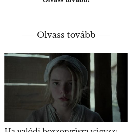
Olvass tovább
Ha valódi borzongásra vágysz: