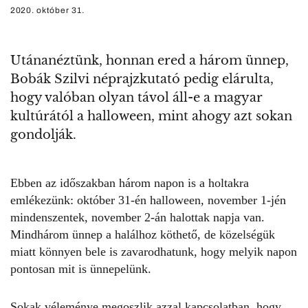
2020. október 31.
Utánanéztünk, honnan ered a három ünnep,
Bobák Szilvi néprajzkutató pedig elárulta,
hogy valóban olyan távol áll-e a magyar
kultúrától a halloween, mint ahogy azt sokan
gondolják.
Ebben az időszakban három napon is a holtakra
emlékezünk: október 31-én
halloween
, november 1-jén
mindenszentek, november 2-án
halottak napja
van.
Mindhárom ünnep a halálhoz köthető, de közelségük
miatt könnyen bele is zavarodhatunk, hogy melyik napon
pontosan mit is ünnepelünk.
Sokak véleménye megoszlik azzal kapcsolatban, hogy