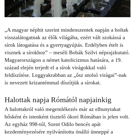
„A magyar néphit szerint
mindenszentek
napján a holtak
visszalátogatnak az élők világába, ezért vált szokássá a
sírok látogatása és a gyertyagyújtás. Erdélyben ételt is
visznek a sírokhoz” – meséli Bobák Szilvi néprajzkutató.
Magyarországon a német katolicizmus hatására, a 19.
század elején terjedt el a sírok virágokkal való
feldíszítése. Leggyakrabban az „ősz utolsó virágai”-nak
is nevezett krizantémmal díszítjük a sírokat.
Halottak napja Rómától napjainkig
A halottakról való megemlékezés már az elhunytakat
hősként és istenként tisztelő ókori Rómában is jelen volt.
Az egyház 998-tól, Szent Odilo bencés apát
kezdeményezésére nyilvánította önálló ünneppé a