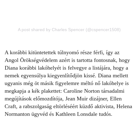
A post shared by Charles Spencer (@cspencer1508)
A korábbi kitüntetettek túlnyomó része férfi, így az
Angol Örökségvédelem azért is tartotta fontosnak, hogy
Diana korábbi lakóhelyét is felvegye a listájára, hogy a
nemek egyensúlya kiegyenlítődjön kissé. Diana mellett
ugyanis még öt másik figyelemre méltó nő lakóhelye is
megkapja a kék plakettet: Caroline Norton társadalmi
megújítások előmozdítója, Jean Muir dizájner, Ellen
Craft, a rabszolgaság eltörléséért küzdő aktivista, Helena
Normanton ügyvéd és Kathleen Lonsdale tudós.