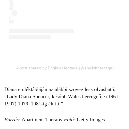
A post shared by English Heritage (@englishheritage)
Diana emléktábláján az alábbi szöveg lesz olvasható:
„
Lady Diana Spencer
, később Wales hercegnője (1961–
1997) 1979–1981-ig élt itt.”
Forrás:
Apartment Therapy
Fotó:
Getty Images