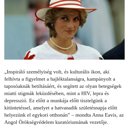
„Inspiráló személyiség volt, és kulturális ikon, aki
felhívta a figyelmet a hajléktalanságra, kampányolt a
taposóaknák betiltásáért, és segített az olyan betegségek
miatti stigmák leküzdésében, mint a HIV, lepra és
depresszió. Ez előtt a munkája előtt tisztelgünk a
kitüntetéssel, amelyet a hatvanadik születésnapja előtt
helyezünk el egykori otthonán” – mondta Anna Eavis, az
Angol Örökségvédelem kuratóriumának vezetője.