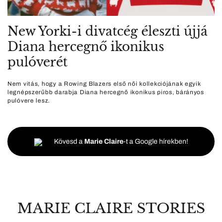
New Yorki-i divatcég éleszti újjá
Diana hercegnő ikonikus
pulóverét
Nem vitás, hogy a Rowing Blazers első női kollekciójának egyik
legnépszerűbb darabja Diana hercegnő ikonikus piros, bárányos
pulóvere lesz.
Kövesd a
Marie Claire
-t a Google hírekben!
MARIE CLAIRE STORIES