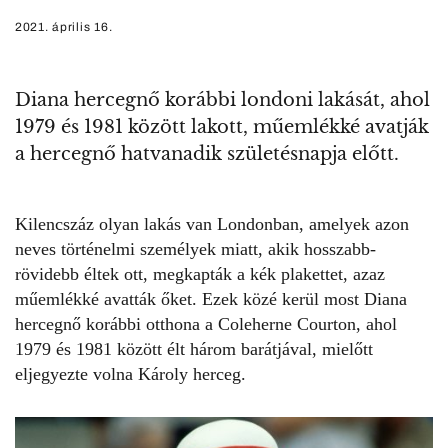
2021. április 16.
Diana hercegnő korábbi londoni lakását, ahol
1979 és 1981 között lakott, műemlékké avatják
a hercegnő hatvanadik születésnapja előtt.
Kilencszáz olyan lakás van Londonban, amelyek azon
neves történelmi személyek miatt, akik hosszabb-
rövidebb éltek ott, megkapták a kék plakettet, azaz
műemlékké avatták őket. Ezek közé kerül most
Diana
hercegnő
korábbi otthona a Coleherne Courton, ahol
1979 és 1981 között élt három barátjával, mielőtt
eljegyezte volna Károly herceg.