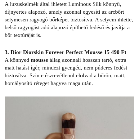
A luxuskelmék által ihletett Luminous Silk könnyű,
díjnyertes alapozó, amely azonnal egyesíti az arcbőrt
selymesen ragyogó bőrképet biztosítva. A selyem ihlette,
belső ragyogást adó alapozó építhető fedésű és javítja a
bőr textúráját is.
3. Dior Diorskin Forever Perfect Mousse 15 490 Ft
A könnyed
mousse
állag azonnali hosszan tartó, extra
matt hatást ígér, mindezt gyengéd, nem púderes fedést
biztosítva. Szinte észrevétlenül elolvad a bőrön, matt,
homályosító réteget hagyva maga után.