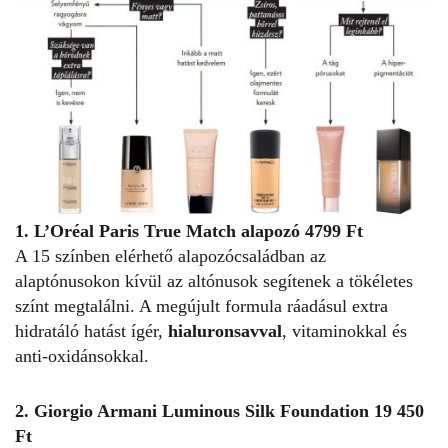
1. L’Oréal Paris True Match alapozó 4799 Ft
A 15 színben elérhető alapozócsaládban az
alaptónusokon kívül az altónusok segítenek a tökéletes
színt megtalálni. A megújult formula ráadásul extra
hidratáló hatást ígér,
hialuronsavval
, vitaminokkal és
anti-oxidánsokkal.
2. Giorgio Armani Luminous Silk Foundation 19 450
Ft