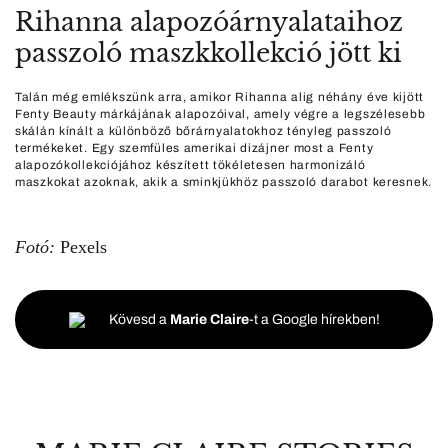
Rihanna alapozóárnyalataihoz
passzoló maszkkollekció jött ki
Talán még emlékszünk arra, amikor Rihanna alig néhány éve kijött
Fenty Beauty márkájának alapozóival, amely végre a legszélesebb
skálán kínált a különböző bőrárnyalatokhoz tényleg passzoló
termékeket. Egy szemfüles amerikai dizájner most a Fenty
alapozókollekciójához készített tökéletesen harmonizáló
maszkokat azoknak, akik a sminkjükhöz passzoló darabot keresnek.
Fotó:
Pexels
Kövesd a
Marie Claire
-t a Google hírekben!