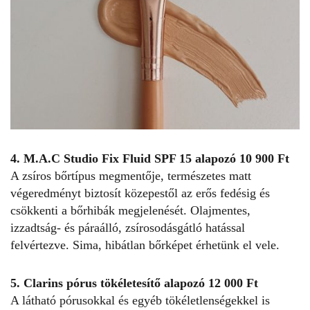
4. M.A.C Studio Fix Fluid SPF 15 alapozó 10 900 Ft
A zsíros bőrtípus megmentője, természetes matt
végeredményt biztosít közepestől az erős fedésig és
csökkenti a bőrhibák megjelenését. Olajmentes,
izzadtság- és páraálló, zsírosodásgátló hatással
felvértezve. Sima, hibátlan bőrképet érhetünk el vele.
5. Clarins pórus tökéletesítő alapozó 12 000 Ft
A látható pórusokkal és egyéb tökéletlenségekkel is