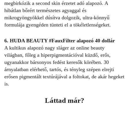
megbirkózik a second skin érzetet adó alapozó. A
hibátlan bőrért természetes agyaggal és
mikrogyöngyökkel dúsítva dolgozik, ultra-könnyű
formulája gyengéden tünteti el a tökéletlenségeket.
6. HUDA BEAUTY #FauxFilter alapozó 40 dollár
A kultikus alapozó nagy sláger az online beauty
világban, főleg a hiperpigmentációval küzdő, erős,
ugyanakkor bársonyos fedést keresők körében. 30
árnyalatban elérhető, tartós, és tényleg szépen elrejti
erősen pigmentált textúrájával a foltokat, de akár hegeket
is.
Láttad már?