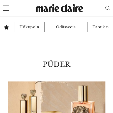
Hőkupola
Odüsszeia
Tabuk nél
PÚDER