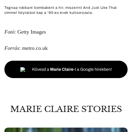
Tegnap robbant bombaként a hír, miszerint And Just Like That
címmel folytatást kap a '90-es évek kultsorozata.
Fotó
: Getty Images
Forrás
: metro.co.uk
Kövesd a
Marie Claire
-t a Google hírekben!
MARIE CLAIRE STORIES