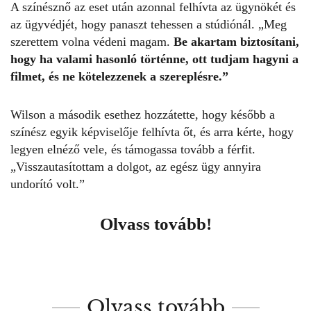
A színésznő az eset után azonnal felhívta az ügynökét és
az ügyvédjét, hogy panaszt tehessen a stúdiónál. „Meg
szerettem volna védeni magam.
Be akartam biztosítani,
hogy ha valami hasonló történne, ott tudjam hagyni a
filmet, és ne kötelezzenek a szereplésre.”
Wilson a második esethez hozzátette, hogy később a
színész egyik képviselője felhívta őt, és arra kérte, hogy
legyen elnéző vele, és támogassa tovább a férfit.
„Visszautasítottam a dolgot, az egész ügy annyira
undorító volt.”
Olvass tovább!
Olvass tovább