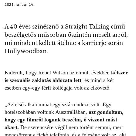
2021. január 14.
A 40 éves színésznő a Straight Talking című
beszélgetős műsorban őszintén mesélt arról,
mi mindent kellett átélnie a karrierje során
Hollywoodban.
Kiderült, hogy
Rebel Wilson
az elmúlt években
kétszer
is
szexuális zaklatás
áldozata lett
, és mind a két
esetben egy-egy férfi kollégája volt az elkövető.
„Az első alkalommal egy sztárrendező volt. Egy
hotelszobában voltunk Ausztráliában,
azt gondoltam,
hogy egy filmről fogunk beszélni, ő viszont mást
akart.
De szerencsére végül nem történt semmi, mert
megcsörrent a fickó telefonja, és a felesége volt az, aki