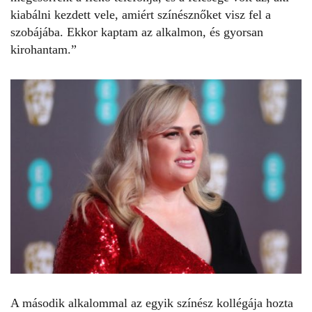
kiabálni kezdett vele, amiért színésznőket visz fel a
szobájába. Ekkor kaptam az alkalmon, és gyorsan
kirohantam.”
A második alkalommal az egyik színész kollégája hozta