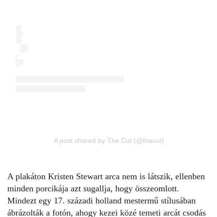
A post shared by The Cut (@thecut)
A plakáton Kristen Stewart arca nem is látszik, ellenben
minden porcikája azt sugallja, hogy összeomlott.
Mindezt egy 17. századi holland mestermű stílusában
ábrázolták a fotón, ahogy kezei közé temeti arcát csodás