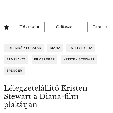
Hőkupola
Odüsszeia
Tabuk nél
BRIT KIRÁLYI CSALÁD
DIANA
ESTÉLYI RUHA
FILMPLAKÁT
FILMSZEREP
KRISTEN STEWART
SPENCER
Lélegzetelállító Kristen
Stewart a Diana-film
plakátján