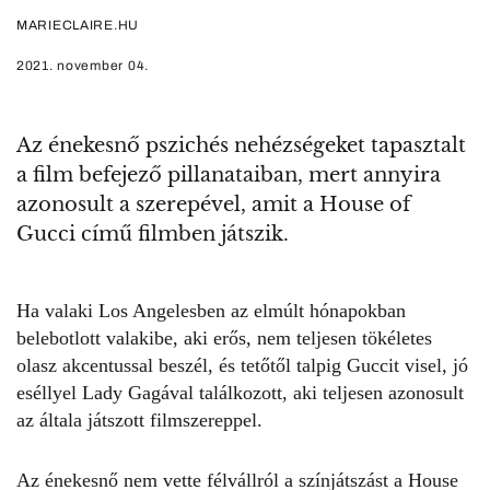
MARIECLAIRE.HU
2021. november 04.
Az énekesnő pszichés nehézségeket tapasztalt
a film befejező pillanataiban, mert annyira
azonosult a szerepével, amit a House of
Gucci című filmben játszik.
Ha valaki Los Angelesben az elmúlt hónapokban
belebotlott valakibe, aki erős, nem teljesen tökéletes
olasz akcentussal beszél, és tetőtől talpig Guccit visel, jó
eséllyel
Lady Gagával találkozott
, aki teljesen azonosult
az általa játszott filmszereppel.
Az énekesnő nem vette félvállról a színjátszást a
House