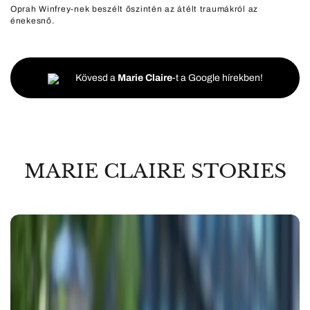
Oprah Winfrey-nek beszélt őszintén az átélt traumákról az
énekesnő.
Kövesd a
Marie Claire
-t a Google hírekben!
MARIE CLAIRE STORIES