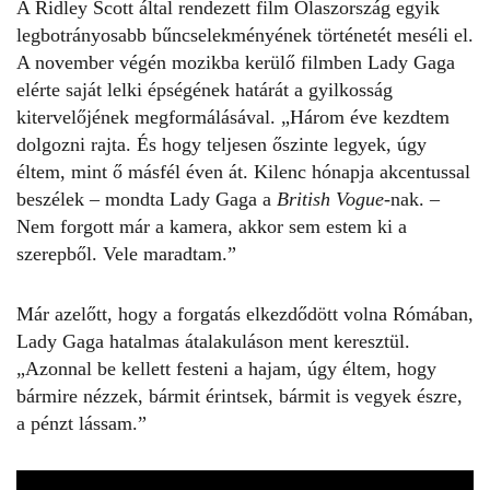
A Ridley Scott által rendezett film Olaszország egyik
legbotrányosabb bűncselekményének történetét meséli el.
A november végén mozikba kerülő filmben Lady Gaga
elérte saját lelki épségének határát a gyilkosság
kitervelőjének megformálásával. „Három éve kezdtem
dolgozni rajta. És hogy teljesen őszinte legyek, úgy
éltem, mint ő másfél éven át. Kilenc hónapja akcentussal
beszélek – mondta Lady Gaga a
British Vogue
-nak. –
Nem forgott már a kamera, akkor sem estem ki a
szerepből. Vele maradtam.”
Már azelőtt, hogy a forgatás elkezdődött volna Rómában,
Lady Gaga hatalmas átalakuláson ment keresztül.
„Azonnal be kellett festeni a hajam, úgy éltem, hogy
bármire nézzek, bármit érintsek, bármit is vegyek észre,
a pénzt lássam.”