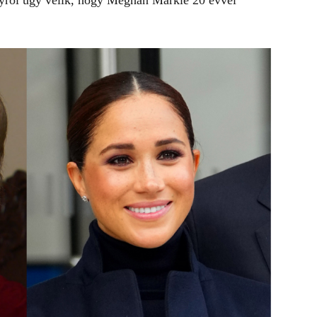
 melyről úgy vélik, hogy Meghan Markle 20 évvel