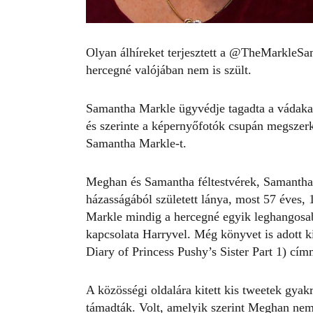
Olyan álhíreket terjesztett a @TheMarkleSa
hercegné valójában nem is szült.
Samantha Markle ügyvédje tagadta a vádakat,
és szerinte a képernyőfotók csupán megszerk
Samantha Markle-t.
Meghan és Samantha féltestvérek, Samantha
házasságából született lánya, most 57 éves
Markle mindig a hercegné egyik leghangosabb
kapcsolata Harryvel. Még könyvet is adott 
Diary of Princess Pushy’s Sister Part 1
) cím
A közösségi oldalára kitett kis tweetek gya
támadták. Volt, amelyik szerint Meghan nem i