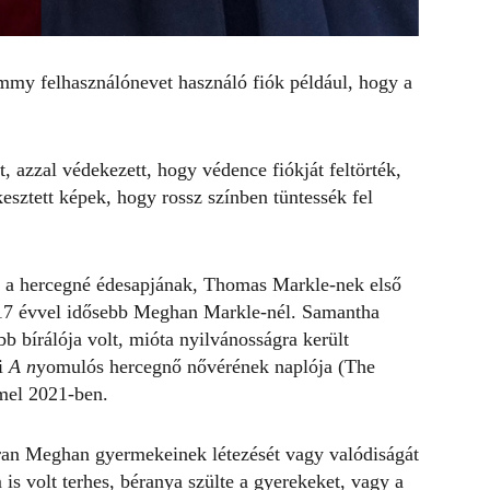
mmy felhasználónevet használó fiók például, hogy a
 azzal védekezett, hogy védence fiókját feltörték,
esztett képek, hogy rossz színben tüntessék fel
 a hercegné édesapjának, Thomas Markle-nek első
, 17 évvel idősebb Meghan Markle-nél. Samantha
 bírálója volt, mióta nyilvánosságra került
ki
A n
yomulós hercegnő nővérének naplója
(
The
mel 2021-ben.
kran Meghan gyermekeinek létezését vagy valódiságát
s volt terhes, béranya szülte a gyerekeket, vagy a