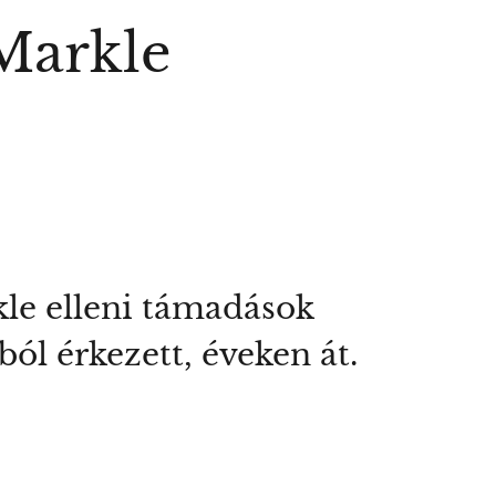
Markle
le elleni támadások
ól érkezett, éveken át.