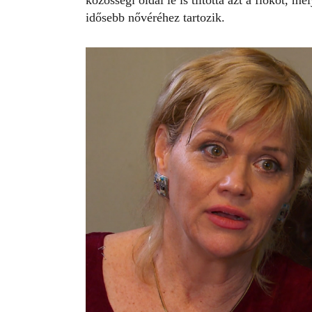
közösségi oldal le is tiltotta azt a fiókot,
idősebb nővéréhez tartozik.