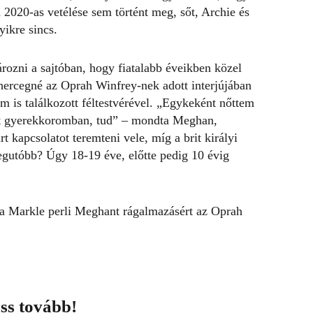
 2020-as vetélése sem történt meg, sőt, Archie és
yikre sincs.
rozni a sajtóban, hogy fiatalabb éveikben közel
ercegné az Oprah Winfrey-nek adott interjújában
 is találkozott féltestvérével.
„Egykeként nőttem
élt gyerekkoromban, tud” – mondta Meghan,
t kapcsolatot teremteni vele, míg a brit királyi
egutóbb? Úgy 18-19 éve, előtte pedig 10 évig
 Markle perli Meghant rágalmazásért
az Oprah
ss tovább!