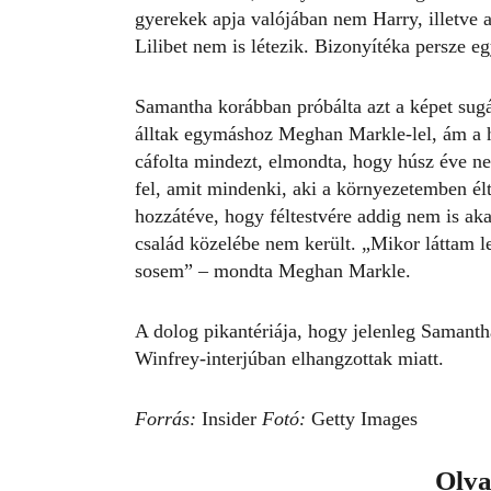
gyerekek apja valójában nem Harry, illetve a
Lilibet nem is létezik. Bizonyítéka persze eg
Samantha korábban próbálta azt a képet sugá
álltak egymáshoz Meghan Markle-lel, ám a h
cáfolta mindezt, elmondta, hogy húsz éve nem
fel, amit mindenki, aki a környezetemben 
hozzátéve, hogy féltestvére addig nem is akar
család közelébe nem került. „Mikor láttam l
sosem” – mondta Meghan Markle.
A dolog pikantériája, hogy jelenleg
Samantha
Winfrey-interjúban elhangzottak miatt.
Forrás:
Insider
Fotó:
Getty Images
Olva