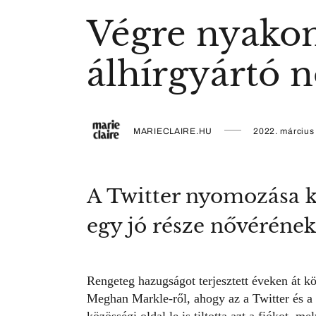
Végre nyako
álhírgyártó 
MARIECLAIRE.HU
2022. március
A Twitter nyomozása k
egy jó része nővérének
Rengeteg hazugságot terjesztett éveken át k
Meghan Markle-ről
, ahogy az a Twitter és 