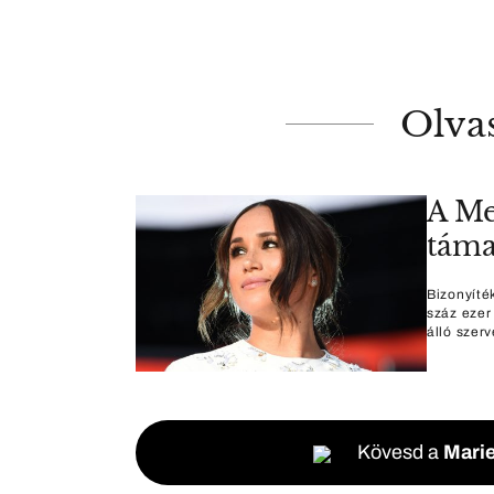
Olva
A Me
táma
Bizonyíté
száz ezer
álló szerv
Kövesd a
Marie