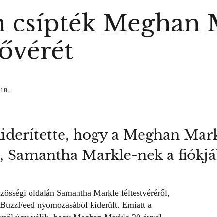
n csípték Meghan 
nővérét
 18.
iderítette, hogy a Meghan Mark
, Samantha Markle-nek a fiókjáb
özösségi oldalán Samantha Markle féltestvéréről,
a BuzzFeed nyomozásából kiderült. Emiatt a